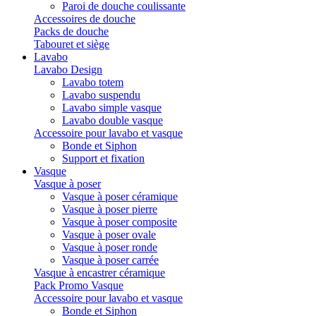
Paroi de douche coulissante
Accessoires de douche
Packs de douche
Tabouret et siège
Lavabo
Lavabo Design
Lavabo totem
Lavabo suspendu
Lavabo simple vasque
Lavabo double vasque
Accessoire pour lavabo et vasque
Bonde et Siphon
Support et fixation
Vasque
Vasque à poser
Vasque à poser céramique
Vasque à poser pierre
Vasque à poser composite
Vasque à poser ovale
Vasque à poser ronde
Vasque à poser carrée
Vasque à encastrer céramique
Pack Promo Vasque
Accessoire pour lavabo et vasque
Bonde et Siphon