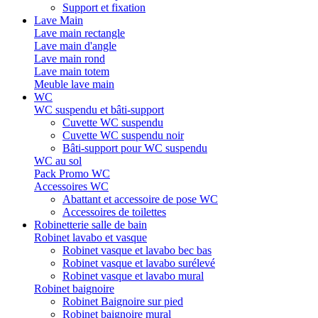
Support et fixation
Lave Main
Lave main rectangle
Lave main d'angle
Lave main rond
Lave main totem
Meuble lave main
WC
WC suspendu et bâti-support
Cuvette WC suspendu
Cuvette WC suspendu noir
Bâti-support pour WC suspendu
WC au sol
Pack Promo WC
Accessoires WC
Abattant et accessoire de pose WC
Accessoires de toilettes
Robinetterie salle de bain
Robinet lavabo et vasque
Robinet vasque et lavabo bec bas
Robinet vasque et lavabo surélevé
Robinet vasque et lavabo mural
Robinet baignoire
Robinet Baignoire sur pied
Robinet baignoire mural