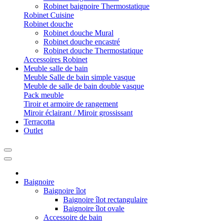
Robinet baignoire Thermostatique
Robinet Cuisine
Robinet douche
Robinet douche Mural
Robinet douche encastré
Robinet douche Thermostatique
Accessoires Robinet
Meuble salle de bain
Meuble Salle de bain simple vasque
Meuble de salle de bain double vasque
Pack meuble
Tiroir et armoire de rangement
Miroir éclairant / Miroir grossissant
Terracotta
Outlet
Baignoire
Baignoire îlot
Baignoire îlot rectangulaire
Baignoire îlot ovale
Accessoire de bain