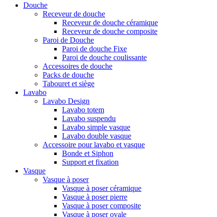
Douche
Receveur de douche
Receveur de douche céramique
Receveur de douche composite
Paroi de Douche
Paroi de douche Fixe
Paroi de douche coulissante
Accessoires de douche
Packs de douche
Tabouret et siège
Lavabo
Lavabo Design
Lavabo totem
Lavabo suspendu
Lavabo simple vasque
Lavabo double vasque
Accessoire pour lavabo et vasque
Bonde et Siphon
Support et fixation
Vasque
Vasque à poser
Vasque à poser céramique
Vasque à poser pierre
Vasque à poser composite
Vasque à poser ovale