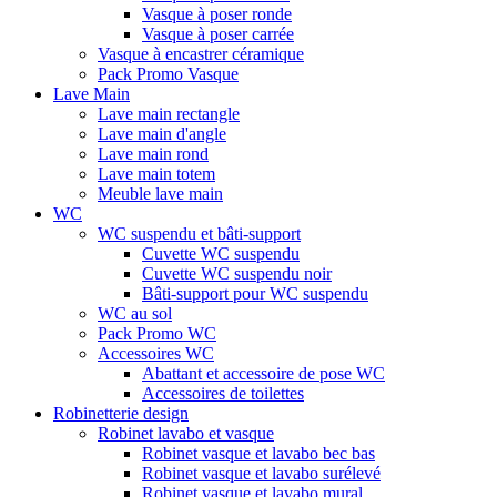
Vasque à poser ronde
Vasque à poser carrée
Vasque à encastrer céramique
Pack Promo Vasque
Lave Main
Lave main rectangle
Lave main d'angle
Lave main rond
Lave main totem
Meuble lave main
WC
WC suspendu et bâti-support
Cuvette WC suspendu
Cuvette WC suspendu noir
Bâti-support pour WC suspendu
WC au sol
Pack Promo WC
Accessoires WC
Abattant et accessoire de pose WC
Accessoires de toilettes
Robinetterie design
Robinet lavabo et vasque
Robinet vasque et lavabo bec bas
Robinet vasque et lavabo surélevé
Robinet vasque et lavabo mural