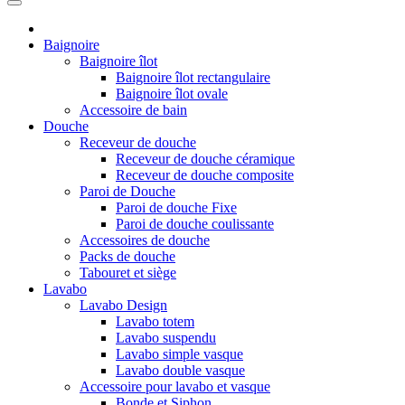
Baignoire
Baignoire îlot
Baignoire îlot rectangulaire
Baignoire îlot ovale
Accessoire de bain
Douche
Receveur de douche
Receveur de douche céramique
Receveur de douche composite
Paroi de Douche
Paroi de douche Fixe
Paroi de douche coulissante
Accessoires de douche
Packs de douche
Tabouret et siège
Lavabo
Lavabo Design
Lavabo totem
Lavabo suspendu
Lavabo simple vasque
Lavabo double vasque
Accessoire pour lavabo et vasque
Bonde et Siphon