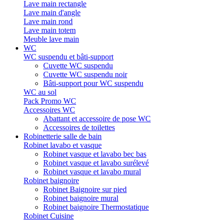
Lave main rectangle
Lave main d'angle
Lave main rond
Lave main totem
Meuble lave main
WC
WC suspendu et bâti-support
Cuvette WC suspendu
Cuvette WC suspendu noir
Bâti-support pour WC suspendu
WC au sol
Pack Promo WC
Accessoires WC
Abattant et accessoire de pose WC
Accessoires de toilettes
Robinetterie salle de bain
Robinet lavabo et vasque
Robinet vasque et lavabo bec bas
Robinet vasque et lavabo surélevé
Robinet vasque et lavabo mural
Robinet baignoire
Robinet Baignoire sur pied
Robinet baignoire mural
Robinet baignoire Thermostatique
Robinet Cuisine