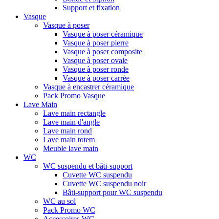
Support et fixation
Vasque
Vasque à poser
Vasque à poser céramique
Vasque à poser pierre
Vasque à poser composite
Vasque à poser ovale
Vasque à poser ronde
Vasque à poser carrée
Vasque à encastrer céramique
Pack Promo Vasque
Lave Main
Lave main rectangle
Lave main d'angle
Lave main rond
Lave main totem
Meuble lave main
WC
WC suspendu et bâti-support
Cuvette WC suspendu
Cuvette WC suspendu noir
Bâti-support pour WC suspendu
WC au sol
Pack Promo WC
Accessoires WC