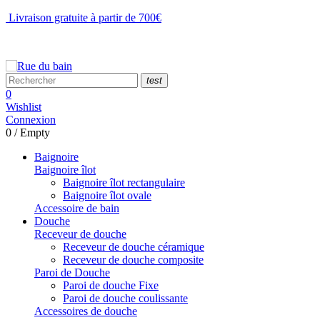
Livraison gratuite à partir de 700€
NOUS CONTACTER
test
0
Wishlist
Connexion
0
/
Empty
Baignoire
Baignoire îlot
Baignoire îlot rectangulaire
Baignoire îlot ovale
Accessoire de bain
Douche
Receveur de douche
Receveur de douche céramique
Receveur de douche composite
Paroi de Douche
Paroi de douche Fixe
Paroi de douche coulissante
Accessoires de douche