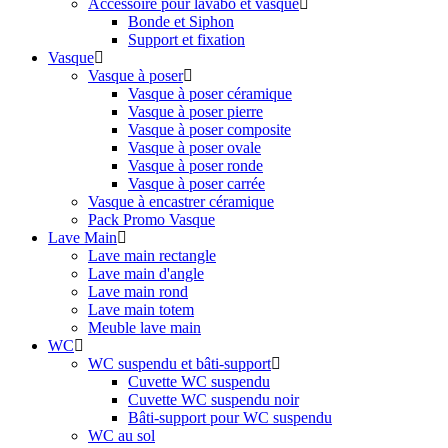
Accessoire pour lavabo et vasque
Bonde et Siphon
Support et fixation
Vasque
Vasque à poser
Vasque à poser céramique
Vasque à poser pierre
Vasque à poser composite
Vasque à poser ovale
Vasque à poser ronde
Vasque à poser carrée
Vasque à encastrer céramique
Pack Promo Vasque
Lave Main
Lave main rectangle
Lave main d'angle
Lave main rond
Lave main totem
Meuble lave main
WC
WC suspendu et bâti-support
Cuvette WC suspendu
Cuvette WC suspendu noir
Bâti-support pour WC suspendu
WC au sol