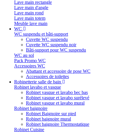
Lave main rectangle
Lave main d'angle
Lave main rond
Lave main totem
Meuble lave main
WC
WC suspendu et bâti-support
Cuvette WC suspendu
Cuvette WC suspendu noir
Bâti-support pour WC suspendu
WC au sol
Pack Promo WC
Accessoires WC
Abattant et accessoire de pose WC
Accessoires de toilettes
Robinetterie salle de bain
Robinet lavabo et vasque
Robinet vasque et lavabo bec bas
Robinet vasque et lavabo surélevé
Robinet vasque et lavabo mural
Robinet baignoire
Robinet Baignoire sur pied
Robinet baignoire mural
Robinet baignoire Thermostatique
Robinet Cuisine