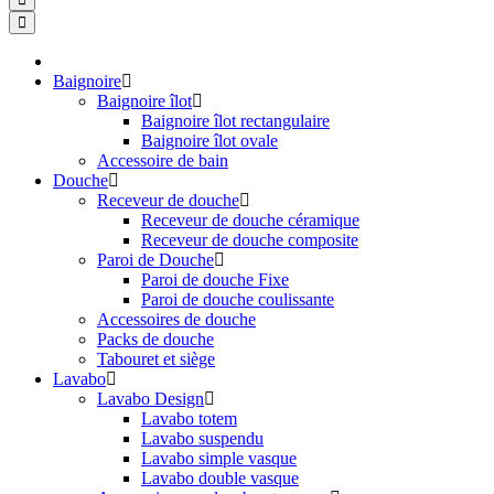
Baignoire
Baignoire îlot
Baignoire îlot rectangulaire
Baignoire îlot ovale
Accessoire de bain
Douche
Receveur de douche
Receveur de douche céramique
Receveur de douche composite
Paroi de Douche
Paroi de douche Fixe
Paroi de douche coulissante
Accessoires de douche
Packs de douche
Tabouret et siège
Lavabo
Lavabo Design
Lavabo totem
Lavabo suspendu
Lavabo simple vasque
Lavabo double vasque