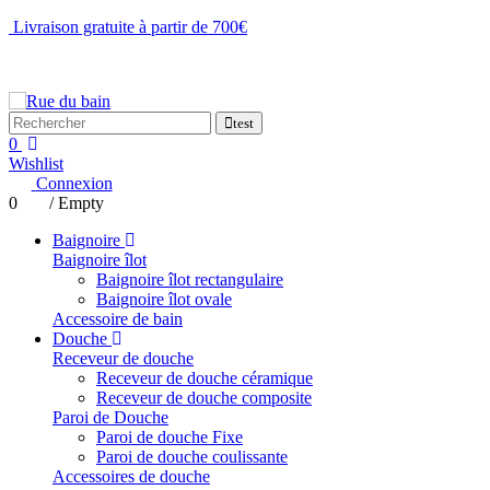
Livraison gratuite à partir de 700€
NOUS CONTACTER
test
0
Wishlist
Connexion
0
/
Empty
Baignoire
Baignoire îlot
Baignoire îlot rectangulaire
Baignoire îlot ovale
Accessoire de bain
Douche
Receveur de douche
Receveur de douche céramique
Receveur de douche composite
Paroi de Douche
Paroi de douche Fixe
Paroi de douche coulissante
Accessoires de douche