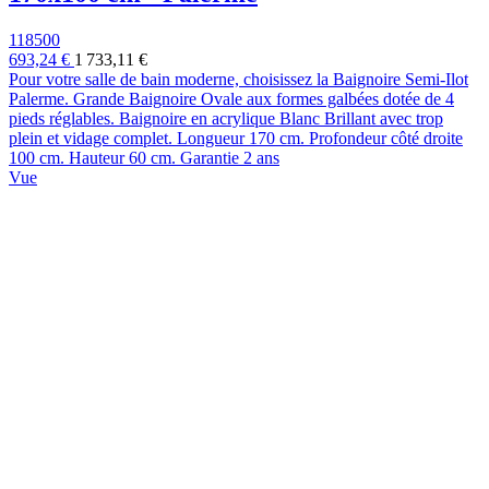
118500
693,24 €
1 733,11 €
Pour votre salle de bain moderne, choisissez la Baignoire Semi-Ilot
Palerme. Grande Baignoire Ovale aux formes galbées dotée de 4
pieds réglables. Baignoire en acrylique Blanc Brillant avec trop
plein et vidage complet. Longueur 170 cm. Profondeur côté droite
100 cm. Hauteur 60 cm. Garantie 2 ans
Vue