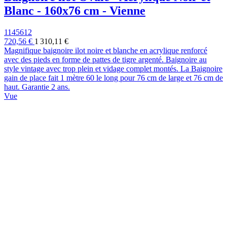
Blanc - 160x76 cm - Vienne
1145612
720,56 €
1 310,11 €
Magnifique baignoire ilot noire et blanche en acrylique renforcé
avec des pieds en forme de pattes de tigre argenté. Baignoire au
style vintage avec trop plein et vidage complet montés. La Baignoire
gain de place fait 1 mètre 60 le long pour 76 cm de large et 76 cm de
haut. Garantie 2 ans.
Vue