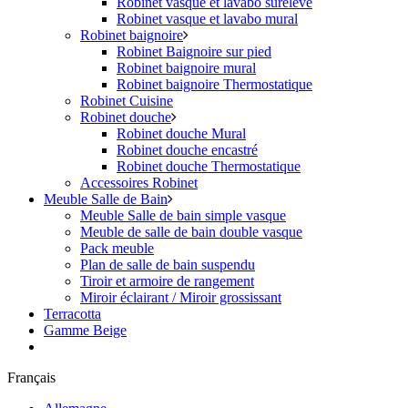
Robinet vasque et lavabo surélevé
Robinet vasque et lavabo mural
Robinet baignoire
Robinet Baignoire sur pied
Robinet baignoire mural
Robinet baignoire Thermostatique
Robinet Cuisine
Robinet douche
Robinet douche Mural
Robinet douche encastré
Robinet douche Thermostatique
Accessoires Robinet
Meuble Salle de Bain
Meuble Salle de bain simple vasque
Meuble de salle de bain double vasque
Pack meuble
Plan de salle de bain suspendu
Tiroir et armoire de rangement
Miroir éclairant / Miroir grossissant
Terracotta
Gamme Beige
Français