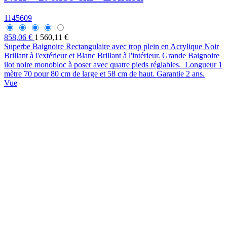
1145609
858,06 €
1 560,11 €
Superbe Baignoire Rectangulaire avec trop plein en Acrylique Noir
Brillant à l'extérieur et Blanc Brillant à l'intérieur. Grande Baignoire
ilot noire monobloc à poser avec quatre pieds réglables. Longueur 1
mètre 70 pour 80 cm de large et 58 cm de haut. Garantie 2 ans.
Vue