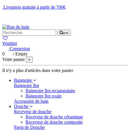
Livraison gratuite à partir de 700€
NOUS CONTACTER
test
Wishlist
Connexion
0
/
Empty
Votre panier
×
Il n'y a plus d'articles dans votre panier
Baignoire
Baignoire îlot
Baignoire îlot rectangulaire
Baignoire îlot ovale
Accessoire de bain
Douche
Receveur de douche
Receveur de douche céramique
Receveur de douche composite
Paroi de Douche