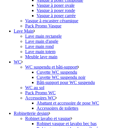
Vasque à poser composite
Vasque à poser ovale
Vasque à poser ronde
Vasque à poser carrée
Vasque à encastrer céramique
Pack Promo Vasque
Lave Main
Lave main rectangle
Lave main d'angle
Lave main rond
Lave main totem
Meuble lave main
WC
WC suspendu et bâti-support
Cuvette WC suspendu
Cuvette WC suspendu noir
Bâti-support pour WC suspendu
WC au sol
Pack Promo WC
Accessoires WC
Abattant et accessoire de pose WC
Accessoires de toilettes
Robinetterie design
Robinet lavabo et vasque
Robinet vasque et lavabo bec bas