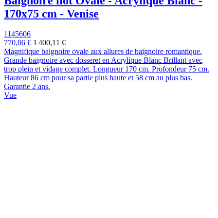
Baignoire ilot Ovale - Acrylique Blanc -
170x75 cm - Venise
1145606
770,06 €
1 400,11 €
Magnifique baignoire ovale aux allures de baignoire romantique.
Grande baignoire avec dosseret en Acrylique Blanc Brillant avec
trop plein et vidage complet. Longueur 170 cm. Profondeur 75 cm.
Hauteur 86 cm pour sa partie plus haute et 58 cm au plus bas.
Garantie 2 ans.
Vue