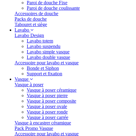
Paroi de douche Fixe
Paroi de douche coulissante
Accessoires de douche
Packs de douche
Tabouret et siège
Lavabo
Lavabo Design
Lavabo totem
Lavabo suspendu
Lavabo simple vasque
Lavabo double vasque
Accessoire pour lavabo et vasque
Bonde et Siphon
Support et fixation
Vasque
Vasque à poser
Vasque à poser céramique
Vasque à poser pierre
Vasque à poser composite
Vasque à poser ovale
Vasque à poser ronde
Vasque à poser carrée
Vasque à encastrer céramique
Pack Promo Vasque
Accessoire pour lavabo et vasque