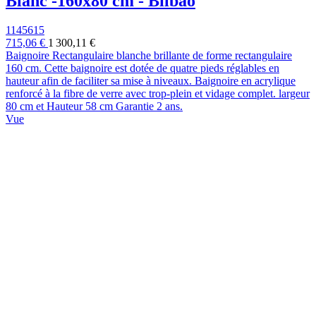
Blanc -160x80 cm - Bilbao
1145615
715,06 €
1 300,11 €
Baignoire Rectangulaire blanche brillante de forme rectangulaire
160 cm. Cette baignoire est dotée de quatre pieds réglables en
hauteur afin de faciliter sa mise à niveaux. Baignoire en acrylique
renforcé à la fibre de verre avec trop-plein et vidage complet. largeur
80 cm et Hauteur 58 cm Garantie 2 ans.
Vue