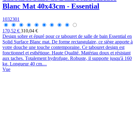
Blanc Mat 40x43cm - Essential
1032301
170,52 €
310,04 €
Design sobre et épuré pour ce tabouret de salle de bain Essential en
Solid Surface Blanc mat. De forme rectangulaire, ce siège apporte à
votre douche une touche contemporaine. Ce tabouret design est
fonctionnel et esthétique. Haute Qualité. Matériau doux et résistant
aux taches. Totalement hydrofuge. Robuste, il supporte jusqu'à 160
kg. Longueur 40 cm....
Vue