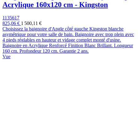
Acrylique 160x120 cm - Kingston
1135617
825,06 €
1 500,11 €
Choisissez la baignoire d'Angle côté gauche Kingston blanche
asymétrique pour votre salle de bain. Baignoire avec trop plein avec
4 pieds réglables en hauteur et vidage complet monté d'usine.
Baignoire en Acrylique Renforcé Finition Blanc Brillant. Longueur
160 cm. Profondeur 120 cm. Garantie 2 ans.
Vue