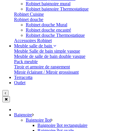
Robinet baignoire mural
Robinet baignoire Thermostatique
Robinet Cuisine
Robinet douche
Robinet douche Mural
Robinet douche encastré
Robinet douche Thermostatique
Accessoires Robinet
Meuble salle de bain
Meuble Salle de bain simple vasque
Meuble de salle de bain double vasque
Pack meuble
Tiroir et armoire de rangement
Miroir éclairant / Miroir grossissant
Terracotta
Outlet
Baignoire
Baignoire îlot
Baignoire îlot rectangulaire
Baignoire îlot ovale