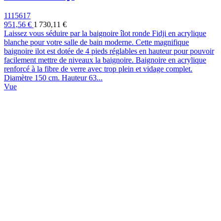
1115617
951,56 €
1 730,11 €
Laissez vous séduire par la baignoire îlot ronde Fidji en acrylique
blanche pour votre salle de bain moderne. Cette magnifique
baignoire ilot est dotée de 4 pieds réglables en hauteur pour pouvoir
facilement mettre de niveaux la baignoire. Baignoire en acrylique
renforcé à la fibre de verre avec trop plein et vidage complet.
Diamètre 150 cm. Hauteur 63...
Vue