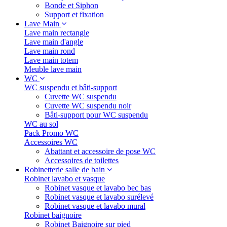
Bonde et Siphon
Support et fixation
Lave Main
Lave main rectangle
Lave main d'angle
Lave main rond
Lave main totem
Meuble lave main
WC
WC suspendu et bâti-support
Cuvette WC suspendu
Cuvette WC suspendu noir
Bâti-support pour WC suspendu
WC au sol
Pack Promo WC
Accessoires WC
Abattant et accessoire de pose WC
Accessoires de toilettes
Robinetterie salle de bain
Robinet lavabo et vasque
Robinet vasque et lavabo bec bas
Robinet vasque et lavabo surélevé
Robinet vasque et lavabo mural
Robinet baignoire
Robinet Baignoire sur pied