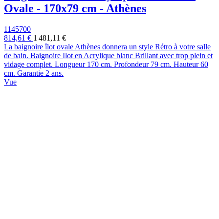
Ovale - 170x79 cm - Athènes
1145700
814,61 €
1 481,11 €
La baignoire îlot ovale Athènes donnera un style Rétro à votre salle
de bain. Baignoire Ilot en Acrylique blanc Brillant avec trop plein et
vidage complet. Longueur 170 cm. Profondeur 79 cm. Hauteur 60
cm. Garantie 2 ans.
Vue