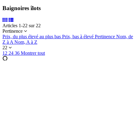
Baignoires îlots
Articles 1-22 sur 22
Pertinence
Prix, du plus élevé au plus bas
Prix, bas à élevé
Pertinence
Nom, de
Z à A
Nom, A à Z
22
12
24
36
Montrer tout