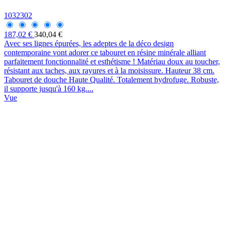
1032302
187,02 €
340,04 €
Avec ses lignes épurées, les adeptes de la déco design
contemporaine vont adorer ce tabouret en résine minérale alliant
parfaitement fonctionnalité et esthétisme ! Matériau doux au toucher,
résistant aux taches, aux rayures et à la moisissure. Hauteur 38 cm.
Tabouret de douche Haute Qualité. Totalement hydrofuge. Robuste,
il supporte jusqu'à 160 kg....
Vue