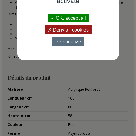
activate
Vidage complet incluant la bonde, le siphon et le raccord entre
la bonde et le trop-plein
Dimensions de la
baignoire rectangulaire
OK, accept all
Longueur : 160 cm
Largeur : 80 cm
Deny all cookies
Hauteur : 58 cm
Poids : 55 kg
Personalize
Marque : Rue du Bain
Non compris : Robinetterie et accessoires
Détails du produit
Matière
Acrylique Renforcé
Longueur cm
160
Largeur cm
80
Hauteur cm
58
Couleur
Blanc
Forme
Asymétrique