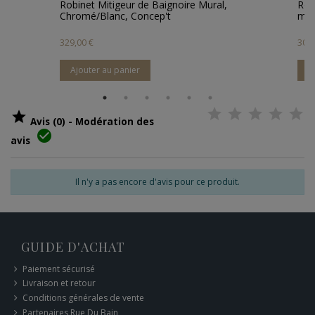
ignoire Mural,
Robinet Thermostatique Bain / Douche
't
mural - Chromé - Kubic
309,00 €
Ajouter au panier

Avis (0) - Modération des

avis
Il n'y a pas encore d'avis pour ce produit.
GUIDE D'ACHAT
Paiement sécurisé
Livraison et retour
Conditions générales de vente
Partenaires Rue Du Bain