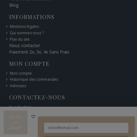
Blog
INFORMATIONS
Mentions légales
Qui sommes nous ?
Plan du site
Nous contacter
Paiement 2x, 3x, 4x Sans Frais
MON COMPTE
Mon compte
Historique des commandes
Adresses
CONTACTEZ-NOUS
Rue Du Bain
6 bd Carnot 12400 Saint-Affrique
Ajouter
05 65 49 44 76
au
panier