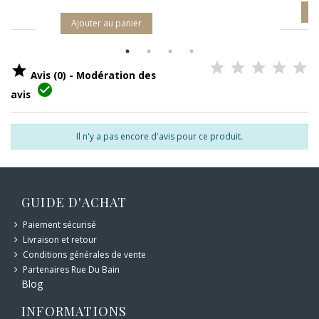
A
Ajouter au panier

Avis (0) - Modération des

avis
Il n'y a pas encore d'avis pour ce produit.
GUIDE D'ACHAT
Paiement sécurisé
Livraison et retour
Conditions générales de vente
Partenaires Rue Du Bain
Blog
INFORMATIONS