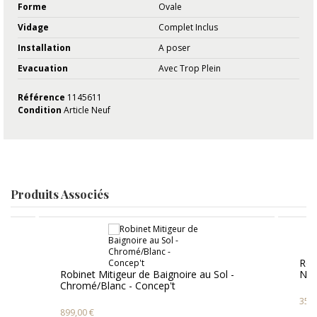
Forme
Ovale
Vidage
Complet Inclus
Installation
A poser
Evacuation
Avec Trop Plein
Référence
1145611
Condition
Article Neuf
Produits Associés
-
Rob
Robinet Mitigeur de Baignoire au Sol -
Noi
Chromé/Blanc - Concep't
359
899,00 €