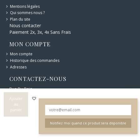
Mentions légales
Qui sommes nous ?
Plan du site
Nous contacter
Paiement 2x, 3x, 4x Sans Frais
MON COMPTE
Mon compte
Historique des commandes
Adresses
CONTACTEZ-NOUS
Rue Du Bain
6 bd Carnot 12400 Saint-Affrique
05 65 49 44 76
Ajouter
au
panier
Notifiez moi quand ce produit sera disponible
© Rue du Bain 2022 - Créé par l'
Agence Web Cibleweb