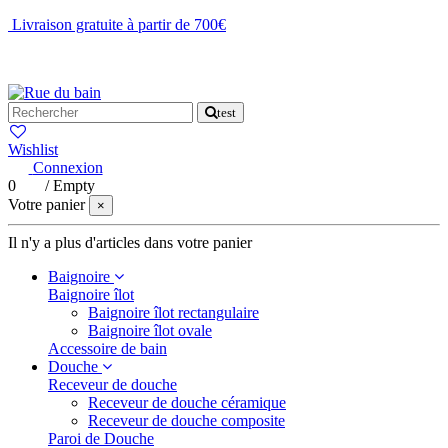
Livraison gratuite à partir de 700€
NOUS CONTACTER
test
Wishlist
Connexion
0
/
Empty
Votre panier
×
Il n'y a plus d'articles dans votre panier
Baignoire
Baignoire îlot
Baignoire îlot rectangulaire
Baignoire îlot ovale
Accessoire de bain
Douche
Receveur de douche
Receveur de douche céramique
Receveur de douche composite
Paroi de Douche