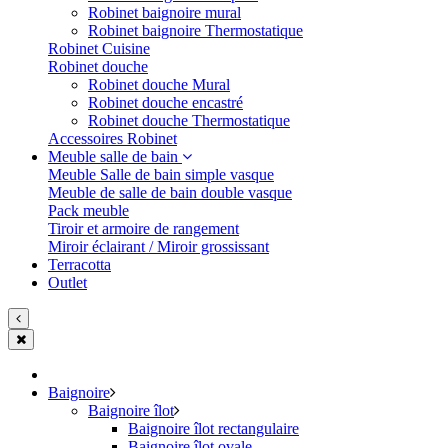
Robinet baignoire mural
Robinet baignoire Thermostatique
Robinet Cuisine
Robinet douche
Robinet douche Mural
Robinet douche encastré
Robinet douche Thermostatique
Accessoires Robinet
Meuble salle de bain
Meuble Salle de bain simple vasque
Meuble de salle de bain double vasque
Pack meuble
Tiroir et armoire de rangement
Miroir éclairant / Miroir grossissant
Terracotta
Outlet
Baignoire
Baignoire îlot
Baignoire îlot rectangulaire
Baignoire îlot ovale