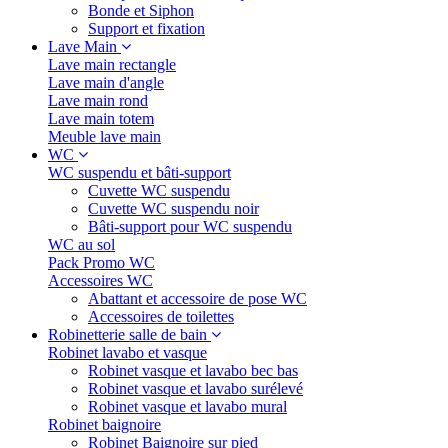
Bonde et Siphon
Support et fixation
Lave Main
Lave main rectangle
Lave main d'angle
Lave main rond
Lave main totem
Meuble lave main
WC
WC suspendu et bâti-support
Cuvette WC suspendu
Cuvette WC suspendu noir
Bâti-support pour WC suspendu
WC au sol
Pack Promo WC
Accessoires WC
Abattant et accessoire de pose WC
Accessoires de toilettes
Robinetterie salle de bain
Robinet lavabo et vasque
Robinet vasque et lavabo bec bas
Robinet vasque et lavabo surélevé
Robinet vasque et lavabo mural
Robinet baignoire
Robinet Baignoire sur pied