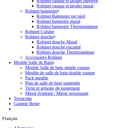
Robinet vasque et lavabo surélevé
Robinet vasque et lavabo mural
Robinet baignoire
Robinet Baignoire sur pied
Robinet baignoire mural
Robinet baignoire Thermostatique
Robinet Cuisine
Robinet douche
Robinet douche Mural
Robinet douche encastré
Robinet douche Thermostatique
Accessoires Robinet
Meuble Salle de Bain
Meuble Salle de bain simple vasque
Meuble de salle de bain double vasque
Pack meuble
Plan de salle de bain suspendu
Tiroir et armoire de rangement
Miroir éclairant / Miroir grossissant
Terracotta
Gamme Beige
Français