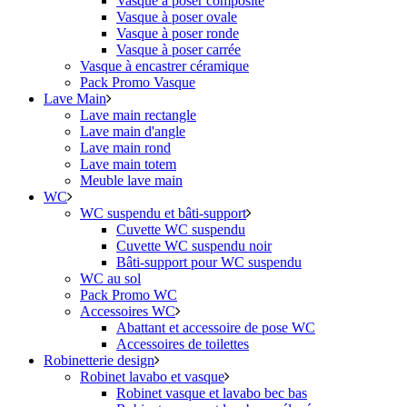
Vasque à poser composite
Vasque à poser ovale
Vasque à poser ronde
Vasque à poser carrée
Vasque à encastrer céramique
Pack Promo Vasque
Lave Main
Lave main rectangle
Lave main d'angle
Lave main rond
Lave main totem
Meuble lave main
WC
WC suspendu et bâti-support
Cuvette WC suspendu
Cuvette WC suspendu noir
Bâti-support pour WC suspendu
WC au sol
Pack Promo WC
Accessoires WC
Abattant et accessoire de pose WC
Accessoires de toilettes
Robinetterie design
Robinet lavabo et vasque
Robinet vasque et lavabo bec bas