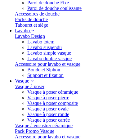
Paroi de douche Fixe
Paroi de douche coulissante
Accessoires de douche
Packs de douche
Tabouret et siège
Lavabo
Lavabo Design
Lavabo totem
Lavabo suspendu
Lavabo simple vasque
Lavabo double vasque
Accessoire pour lavabo et vasque
Bonde et Siphon
Support et fixation
Vasque
Vasque à poser
Vasque à poser céramique
Vasque à poser pierre
Vasque à poser composite
Vasque à poser ovale
Vasque à poser ronde
Vasque à poser carrée
Vasque à encastrer céramique
Pack Promo Vasque
Accessoire pour lavabo et vasque