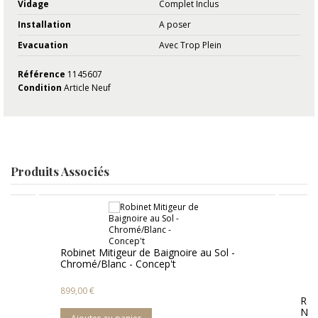
Vidage
Complet Inclus
Installation
A poser
Evacuation
Avec Trop Plein
Référence
1145607
Condition
Article Neuf
Produits Associés
ignoire au Sol -
p't
Robinet Mitigeur de Baignoire au Sol -
Noir Mat - Concep't