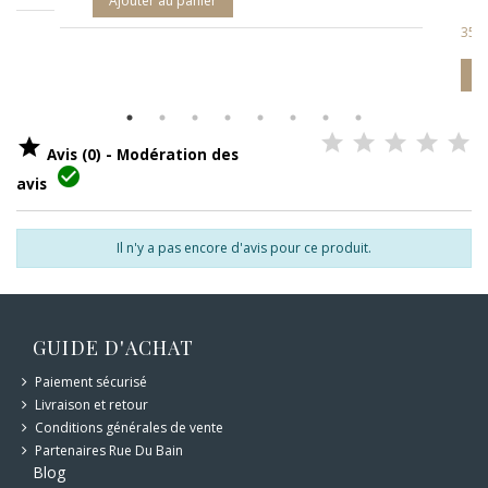
359,60 €
899,00 €
Ajouter au panier

Avis (0) - Modération des

avis
Il n'y a pas encore d'avis pour ce produit.
GUIDE D'ACHAT
Paiement sécurisé
Livraison et retour
Conditions générales de vente
Partenaires Rue Du Bain
Blog