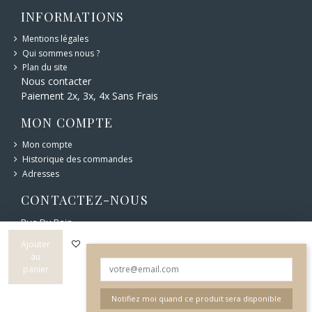
INFORMATIONS
Mentions légales
Qui sommes nous ?
Plan du site
Nous contacter
Paiement 2x, 3x, 4x Sans Frais
MON COMPTE
Mon compte
Historique des commandes
Adresses
CONTACTEZ-NOUS
Rue Du Bain
6 bd Carnot 12400 Saint-Affrique
05 65 49 44 76
Ajouter
au
panier
Notifiez moi quand ce produit sera disponible