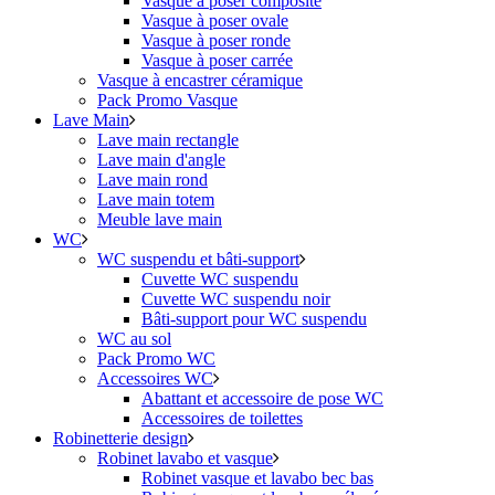
Vasque à poser composite
Vasque à poser ovale
Vasque à poser ronde
Vasque à poser carrée
Vasque à encastrer céramique
Pack Promo Vasque
Lave Main
Lave main rectangle
Lave main d'angle
Lave main rond
Lave main totem
Meuble lave main
WC
WC suspendu et bâti-support
Cuvette WC suspendu
Cuvette WC suspendu noir
Bâti-support pour WC suspendu
WC au sol
Pack Promo WC
Accessoires WC
Abattant et accessoire de pose WC
Accessoires de toilettes
Robinetterie design
Robinet lavabo et vasque
Robinet vasque et lavabo bec bas