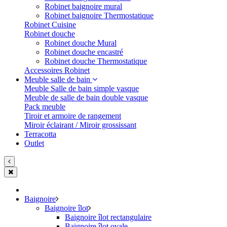
Robinet baignoire mural
Robinet baignoire Thermostatique
Robinet Cuisine
Robinet douche
Robinet douche Mural
Robinet douche encastré
Robinet douche Thermostatique
Accessoires Robinet
Meuble salle de bain
Meuble Salle de bain simple vasque
Meuble de salle de bain double vasque
Pack meuble
Tiroir et armoire de rangement
Miroir éclairant / Miroir grossissant
Terracotta
Outlet
Baignoire
Baignoire îlot
Baignoire îlot rectangulaire
Baignoire îlot ovale