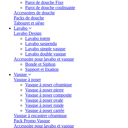
Paroi de douche Fixe
Paroi de douche coulissante
Accessoires de douche
Packs de douche
Tabouret et siège
Lavabo
Lavabo Design
Lavabo totem
Lavabo suspendu
Lavabo simple vasque
Lavabo double vasque
Accessoire pour lavabo et vasque
Bonde et Siphon
Support et fixation
Vasque
Vasque à poser
Vasque à poser céramique
Vasque à poser pierre
Vasque à poser composite
Vasque à poser ovale
Vasque à poser ronde
Vasque à poser carrée
Vasque à encastrer céramique
Pack Promo Vasque
Accessoire pour lavabo et vasque