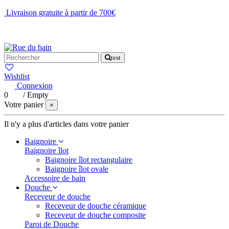
Livraison gratuite à partir de 700€
NOUS CONTACTER
test
Wishlist
Connexion
0
/
Empty
Votre panier
×
Il n'y a plus d'articles dans votre panier
Baignoire
Baignoire îlot
Baignoire îlot rectangulaire
Baignoire îlot ovale
Accessoire de bain
Douche
Receveur de douche
Receveur de douche céramique
Receveur de douche composite
Paroi de Douche