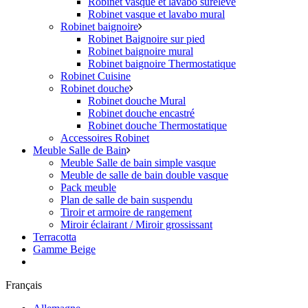
Robinet vasque et lavabo surélevé
Robinet vasque et lavabo mural
Robinet baignoire
Robinet Baignoire sur pied
Robinet baignoire mural
Robinet baignoire Thermostatique
Robinet Cuisine
Robinet douche
Robinet douche Mural
Robinet douche encastré
Robinet douche Thermostatique
Accessoires Robinet
Meuble Salle de Bain
Meuble Salle de bain simple vasque
Meuble de salle de bain double vasque
Pack meuble
Plan de salle de bain suspendu
Tiroir et armoire de rangement
Miroir éclairant / Miroir grossissant
Terracotta
Gamme Beige
Français