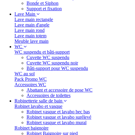
Bonde et Siphon
Support et fixation
Lave Main
Lave main rectangle
Lave main d'angle
Lave main rond
Lave main totem
Meuble lave main
WC
WC suspendu et bâti-support
Cuvette WC suspendu
Cuvette WC suspendu noir
Bâti-support pour WC suspendu
WC au sol
Pack Promo WC
Accessoires WC
Abattant et accessoire de pose WC
Accessoires de toilettes
Robinetterie salle de bain
Robinet lavabo et vasque
Robinet vasque et lavabo bec bas
Robinet vasque et lavabo surélevé
Robinet vasque et lavabo mural
Robinet baignoire
Robinet Baignoire sur pied