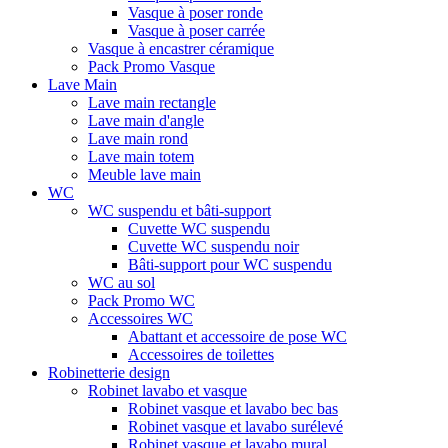
Vasque à poser ronde
Vasque à poser carrée
Vasque à encastrer céramique
Pack Promo Vasque
Lave Main
Lave main rectangle
Lave main d'angle
Lave main rond
Lave main totem
Meuble lave main
WC
WC suspendu et bâti-support
Cuvette WC suspendu
Cuvette WC suspendu noir
Bâti-support pour WC suspendu
WC au sol
Pack Promo WC
Accessoires WC
Abattant et accessoire de pose WC
Accessoires de toilettes
Robinetterie design
Robinet lavabo et vasque
Robinet vasque et lavabo bec bas
Robinet vasque et lavabo surélevé
Robinet vasque et lavabo mural