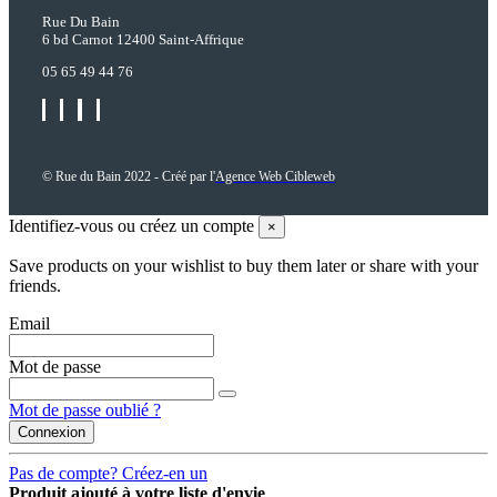
Rue Du Bain
6 bd Carnot 12400 Saint-Affrique
05 65 49 44 76
© Rue du Bain 2022 - Créé par l'
Agence Web Cibleweb
Identifiez-vous ou créez un compte
×
Save products on your wishlist to buy them later or share with your
friends.
Email
Mot de passe
Mot de passe oublié ?
Connexion
Pas de compte? Créez-en un
Produit ajouté à votre liste d'envie