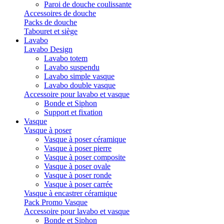
Paroi de douche coulissante
Accessoires de douche
Packs de douche
Tabouret et siège
Lavabo
Lavabo Design
Lavabo totem
Lavabo suspendu
Lavabo simple vasque
Lavabo double vasque
Accessoire pour lavabo et vasque
Bonde et Siphon
Support et fixation
Vasque
Vasque à poser
Vasque à poser céramique
Vasque à poser pierre
Vasque à poser composite
Vasque à poser ovale
Vasque à poser ronde
Vasque à poser carrée
Vasque à encastrer céramique
Pack Promo Vasque
Accessoire pour lavabo et vasque
Bonde et Siphon