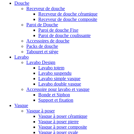
Douche
Receveur de douche
Receveur de douche céramique
Receveur de douche composite
Paroi de Douche
Paroi de douche Fixe
Paroi de douche coulissante
Accessoires de douche
Packs de douche
Tabouret et siège
Lavabo
Lavabo Design
Lavabo totem
Lavabo suspendu
Lavabo simple vasque
Lavabo double vasque
Accessoire pour lavabo et vasque
Bonde et Siphon
Support et fixation
Vasque
Vasque à poser
Vasque à poser céramique
Vasque à poser pierre
Vasque à poser composite
Vasque à poser ovale