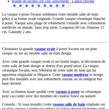
Bonde de lavabo clic-clac universelle - Laiton chromé
La vasque à poser Swann sublimera votre meuble salle de bain
grâce à sa forme ovale originale. Grande vasque céramique blanche
à poser. Vasque sans plage de robinetterie s'installe avec robinetterie
surélevée ou murale. Sans trop plein. Longueur 60 cm. Hauteur 15
cm. Garantie 2 ans.
Choisissez la grande
vasque ovale
à poser Swann sur un plan
vasque ou sur un meuble salle de bain design.
Avec cette grande vasque ovale et ses bords larges, la décoration de
votre salle de bain design se dotera d'un grand atout. La vasque
céramique Swann, sera l'élément de votre salle de bain qui lui
apportera originalité et élégance. Cette
vasque moderne
et design
peut être installée avec une robinetterie murale ou un mitigeur bec
haut chromé.
Avec sa finition haute qualité cette
vasque à poser
en céramique
peut s'accorder avec des meubles de couleur foncé ou naturel.
Conseils : Si vous installez votre
vasque salle de bain
originale sur
un plan, pensez à mettre un siphon en laiton chromé de forme carré