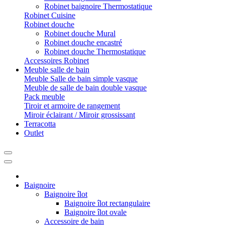
Robinet baignoire Thermostatique
Robinet Cuisine
Robinet douche
Robinet douche Mural
Robinet douche encastré
Robinet douche Thermostatique
Accessoires Robinet
Meuble salle de bain
Meuble Salle de bain simple vasque
Meuble de salle de bain double vasque
Pack meuble
Tiroir et armoire de rangement
Miroir éclairant / Miroir grossissant
Terracotta
Outlet
Baignoire
Baignoire îlot
Baignoire îlot rectangulaire
Baignoire îlot ovale
Accessoire de bain