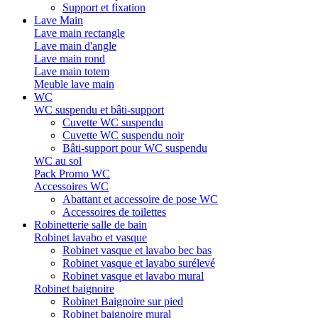
Support et fixation
Lave Main
Lave main rectangle
Lave main d'angle
Lave main rond
Lave main totem
Meuble lave main
WC
WC suspendu et bâti-support
Cuvette WC suspendu
Cuvette WC suspendu noir
Bâti-support pour WC suspendu
WC au sol
Pack Promo WC
Accessoires WC
Abattant et accessoire de pose WC
Accessoires de toilettes
Robinetterie salle de bain
Robinet lavabo et vasque
Robinet vasque et lavabo bec bas
Robinet vasque et lavabo surélevé
Robinet vasque et lavabo mural
Robinet baignoire
Robinet Baignoire sur pied
Robinet baignoire mural