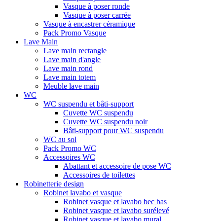
Vasque à poser ronde
Vasque à poser carrée
Vasque à encastrer céramique
Pack Promo Vasque
Lave Main
Lave main rectangle
Lave main d'angle
Lave main rond
Lave main totem
Meuble lave main
WC
WC suspendu et bâti-support
Cuvette WC suspendu
Cuvette WC suspendu noir
Bâti-support pour WC suspendu
WC au sol
Pack Promo WC
Accessoires WC
Abattant et accessoire de pose WC
Accessoires de toilettes
Robinetterie design
Robinet lavabo et vasque
Robinet vasque et lavabo bec bas
Robinet vasque et lavabo surélevé
Robinet vasque et lavabo mural