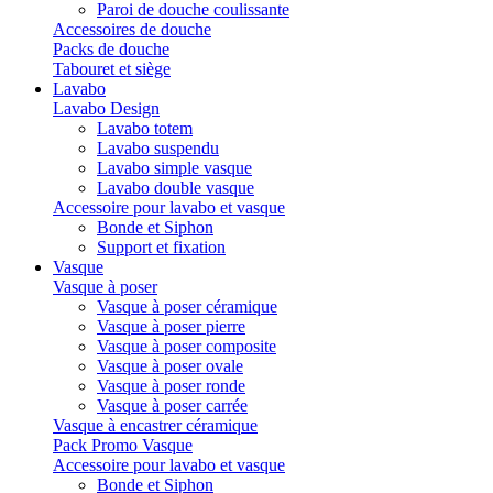
Paroi de douche coulissante
Accessoires de douche
Packs de douche
Tabouret et siège
Lavabo
Lavabo Design
Lavabo totem
Lavabo suspendu
Lavabo simple vasque
Lavabo double vasque
Accessoire pour lavabo et vasque
Bonde et Siphon
Support et fixation
Vasque
Vasque à poser
Vasque à poser céramique
Vasque à poser pierre
Vasque à poser composite
Vasque à poser ovale
Vasque à poser ronde
Vasque à poser carrée
Vasque à encastrer céramique
Pack Promo Vasque
Accessoire pour lavabo et vasque
Bonde et Siphon