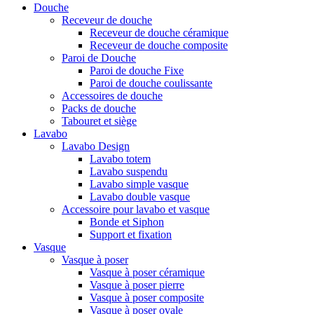
Douche
Receveur de douche
Receveur de douche céramique
Receveur de douche composite
Paroi de Douche
Paroi de douche Fixe
Paroi de douche coulissante
Accessoires de douche
Packs de douche
Tabouret et siège
Lavabo
Lavabo Design
Lavabo totem
Lavabo suspendu
Lavabo simple vasque
Lavabo double vasque
Accessoire pour lavabo et vasque
Bonde et Siphon
Support et fixation
Vasque
Vasque à poser
Vasque à poser céramique
Vasque à poser pierre
Vasque à poser composite
Vasque à poser ovale