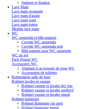
Support et fixation
Lave Main
Lave main rectangle
Lave main d'angle
Lave main rond
Lave main totem
Meuble lave main
WC
WC suspendu et bâti-support
Cuvette WC suspendu
Cuvette WC suspendu noir
Bâti-support pour WC suspendu
WC au sol
Pack Promo WC
Accessoires WC
Abattant et accessoire de pose WC
Accessoires de toilettes
Robinetterie salle de bain
Robinet lavabo et vasque
Robinet vasque et lavabo bec bas
Robinet vasque et lavabo surélevé
Robinet vasque et lavabo mural
Robinet baignoire
Robinet Baignoire sur pied
Robinet baignoire mural