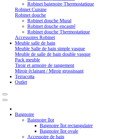
Robinet baignoire Thermostatique
Robinet Cuisine
Robinet douche
Robinet douche Mural
Robinet douche encastré
Robinet douche Thermostatique
Accessoires Robinet
Meuble salle de bain
Meuble Salle de bain simple vasque
Meuble de salle de bain double vasque
Pack meuble
Tiroir et armoire de rangement
Miroir éclairant / Miroir grossissant
Terracotta
Outlet
Baignoire
Baignoire îlot
Baignoire îlot rectangulaire
Baignoire îlot ovale
Accessoire de bain