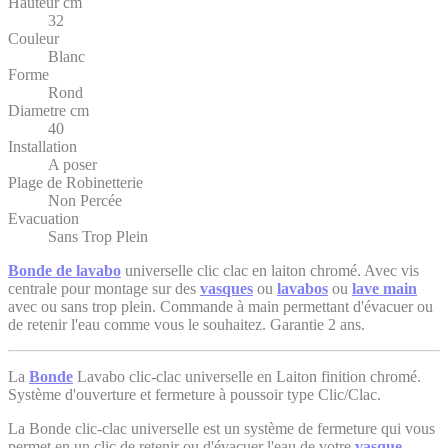
Hauteur cm
32
Couleur
Blanc
Forme
Rond
Diametre cm
40
Installation
A poser
Plage de Robinetterie
Non Percée
Evacuation
Sans Trop Plein
Bonde de lavabo
universelle clic clac en laiton chromé. Avec vis
centrale pour montage sur des
vasques
ou
lavabos
ou
lave main
avec ou sans trop plein. Commande à main permettant d'évacuer ou
de retenir l'eau comme vous le souhaitez. Garantie 2 ans.
La
Bonde
Lavabo clic-clac universelle en Laiton finition chromé.
Système d'ouverture et fermeture à poussoir type Clic/Clac.
La Bonde clic-clac universelle est un système de fermeture qui vous
permet en un clic de retenir ou d'évacuer l'eau de votre
vasque
,