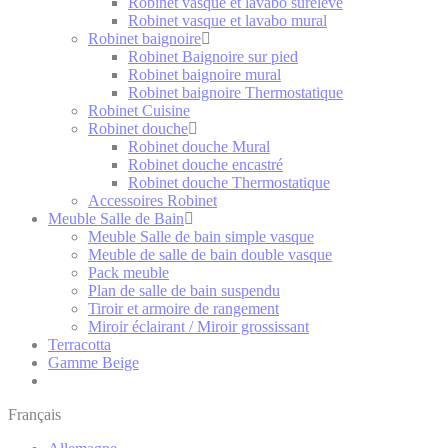
Robinet vasque et lavabo surélevé
Robinet vasque et lavabo mural
Robinet baignoire
Robinet Baignoire sur pied
Robinet baignoire mural
Robinet baignoire Thermostatique
Robinet Cuisine
Robinet douche
Robinet douche Mural
Robinet douche encastré
Robinet douche Thermostatique
Accessoires Robinet
Meuble Salle de Bain
Meuble Salle de bain simple vasque
Meuble de salle de bain double vasque
Pack meuble
Plan de salle de bain suspendu
Tiroir et armoire de rangement
Miroir éclairant / Miroir grossissant
Terracotta
Gamme Beige
Français