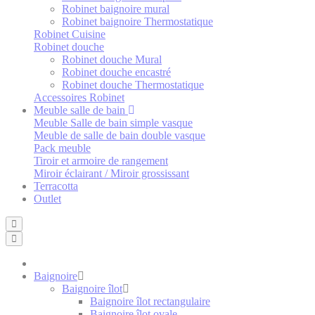
Robinet baignoire mural
Robinet baignoire Thermostatique
Robinet Cuisine
Robinet douche
Robinet douche Mural
Robinet douche encastré
Robinet douche Thermostatique
Accessoires Robinet
Meuble salle de bain
Meuble Salle de bain simple vasque
Meuble de salle de bain double vasque
Pack meuble
Tiroir et armoire de rangement
Miroir éclairant / Miroir grossissant
Terracotta
Outlet
Baignoire
Baignoire îlot
Baignoire îlot rectangulaire
Baignoire îlot ovale