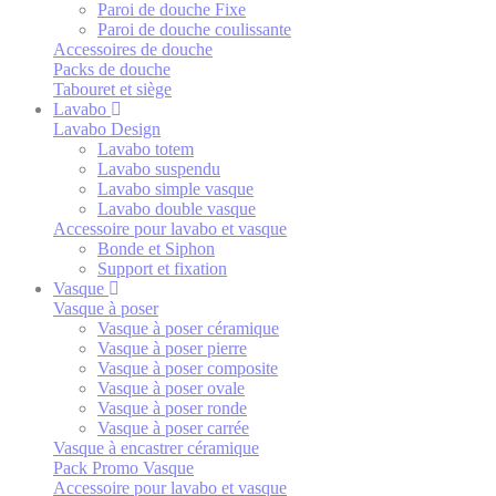
Paroi de douche Fixe
Paroi de douche coulissante
Accessoires de douche
Packs de douche
Tabouret et siège
Lavabo
Lavabo Design
Lavabo totem
Lavabo suspendu
Lavabo simple vasque
Lavabo double vasque
Accessoire pour lavabo et vasque
Bonde et Siphon
Support et fixation
Vasque
Vasque à poser
Vasque à poser céramique
Vasque à poser pierre
Vasque à poser composite
Vasque à poser ovale
Vasque à poser ronde
Vasque à poser carrée
Vasque à encastrer céramique
Pack Promo Vasque
Accessoire pour lavabo et vasque