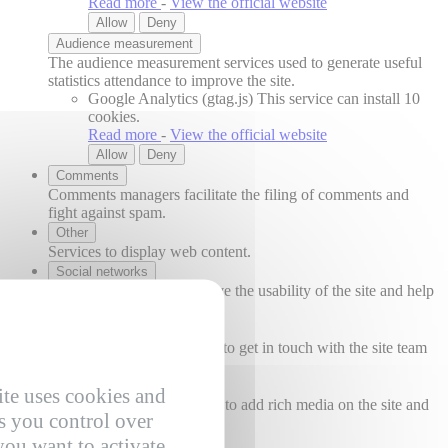
Read more
-
View the official website
Allow
Deny
Audience measurement
The audience measurement services used to generate useful
statistics attendance to improve the site.
Google Analytics (gtag.js)
This service can install 10
cookies.
Read more
-
View the official website
Allow
Deny
Comments
Comments managers facilitate the filing of comments and
fight against spam.
Other
Services to display web content.
Social networks
Social networks can improve the usability of the site and help
to promote it via the shares.
Support
Support services allow you to get in touch with the site team
and help to improve it.
Videos
ite uses cookies and
Video sharing services help to add rich media on the site and
s you control over
increase its visibility.
you want to activate