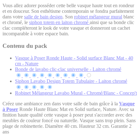
Vous allez adorer posséder cette belle vasque haute tout en rondeur
et en douceur. Son esthétisme contemporain se fondra parfaitement
dans votre
salle de bain design
. Son
robinet mélangeur mural
blanc
et chromé, le
siphon totem en laiton chromé
ainsi que sa bonde clic
clac compléteront le look de votre vasque et donneront un cachet
incomparable à votre espace bain.
Contenu du pack
Vasque à Poser Ronde Haute - Solid surface Blanc Mat - 40
cm - Nature
Bonde de lavabo clic-clac universelle - Laiton chromé
Siphon Lavabo Design Totem Tubulaire - Laiton chromé
Robinet Mélangeur Lavabo Mural - Chromé/Blanc - Concep't
Créez une ambiance zen dans votre salle de bain grâce à la
Vasque
à Poser
Ronde Haute Blanc Mat en Solid surface, Nature. Avec sa
finition haute qualité cette vasque à poser peut s'accorder avec des
meubles de couleur foncé ou naturelle. Vasque sans trop plein. Sans
plage de robinetterie. Diamètre 40 cm. Hauteur 32 cm. Garantie 2
ans