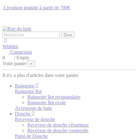
Livraison gratuite à partir de 700€
NOUS CONTACTER
test
Wishlist
Connexion
0
/
Empty
Votre panier
×
Il n'y a plus d'articles dans votre panier
Baignoire
Baignoire îlot
Baignoire îlot rectangulaire
Baignoire îlot ovale
Accessoire de bain
Douche
Receveur de douche
Receveur de douche céramique
Receveur de douche composite
Paroi de Douche