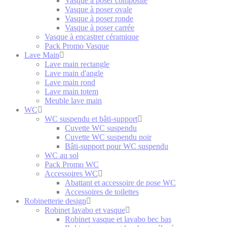
Vasque à poser composite
Vasque à poser ovale
Vasque à poser ronde
Vasque à poser carrée
Vasque à encastrer céramique
Pack Promo Vasque
Lave Main
Lave main rectangle
Lave main d'angle
Lave main rond
Lave main totem
Meuble lave main
WC
WC suspendu et bâti-support
Cuvette WC suspendu
Cuvette WC suspendu noir
Bâti-support pour WC suspendu
WC au sol
Pack Promo WC
Accessoires WC
Abattant et accessoire de pose WC
Accessoires de toilettes
Robinetterie design
Robinet lavabo et vasque
Robinet vasque et lavabo bec bas