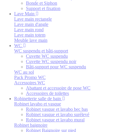
Bonde et Siphon
Support et fixation
Lave Main
Lave main rectangle
Lave main d'angle
Lave main rond
Lave main totem
Meuble lave main
WC
WC suspendu et bâti-support
Cuvette WC suspendu
Cuvette WC suspendu noir
Bâti-support pour WC suspendu
WC au sol
Pack Promo WC
Accessoires WC
Abattant et accessoire de pose WC
Accessoires de toilettes
Robinetterie salle de bain
Robinet lavabo et vasque
Robinet vasque et lavabo bec bas
Robinet vasque et lavabo surélevé
Robinet vasque et lavabo mural
Robinet baignoire
Robinet Baignoire sur pied