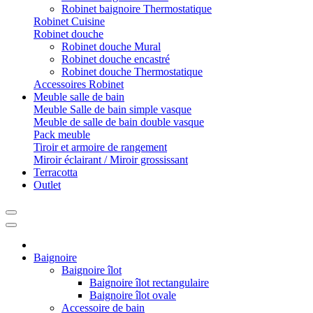
Robinet baignoire Thermostatique
Robinet Cuisine
Robinet douche
Robinet douche Mural
Robinet douche encastré
Robinet douche Thermostatique
Accessoires Robinet
Meuble salle de bain
Meuble Salle de bain simple vasque
Meuble de salle de bain double vasque
Pack meuble
Tiroir et armoire de rangement
Miroir éclairant / Miroir grossissant
Terracotta
Outlet
Baignoire
Baignoire îlot
Baignoire îlot rectangulaire
Baignoire îlot ovale
Accessoire de bain