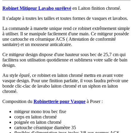
Robinet Mitigeur Lavabo surélevé
en Laiton finition chromé.
Il s'adapte à toutes les tailles et toutes formes de vasques et lavabos.
La commande à manette unique rend ce robinet extrêmement simple
à utiliser. Il se manipule facilement d'une main. Ce mitigeur possède
une cartouche en céramique ACS ( Attestation de conformité
sanitaire) et un mousseur anticalcaire.
Ce mitigeur design dispose d'une hauteur sous bec de 25,7 cm qui
facilitera son utilisation quotidienne et sublimera votre salle de bain
design.
Au style épuré, ce robinet en laiton chromé mettra en avant votre
vasque design. Pour une finition parfaite, il vous faudra prévoir une
bonde clic-clac de lavabo laiton chromé et un siphon en laiton
chromé.
Composition du
Robinetterie pour Vasque
à Poser :
mitigeur mono trou bec fixe
corps en laiton chromé
poignée en laiton chromé
cartouche céramique diamètre 35
flexibles d'alimentation inox inclus 3/8 aux normes ACS