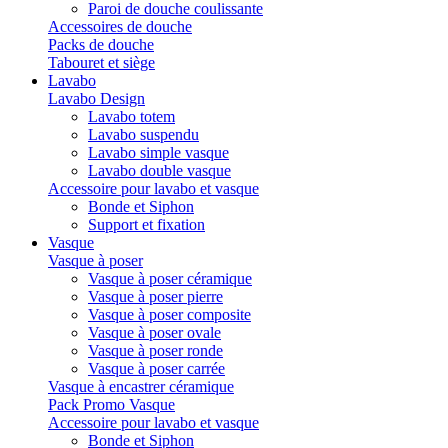
Paroi de douche coulissante
Accessoires de douche
Packs de douche
Tabouret et siège
Lavabo
Lavabo Design
Lavabo totem
Lavabo suspendu
Lavabo simple vasque
Lavabo double vasque
Accessoire pour lavabo et vasque
Bonde et Siphon
Support et fixation
Vasque
Vasque à poser
Vasque à poser céramique
Vasque à poser pierre
Vasque à poser composite
Vasque à poser ovale
Vasque à poser ronde
Vasque à poser carrée
Vasque à encastrer céramique
Pack Promo Vasque
Accessoire pour lavabo et vasque
Bonde et Siphon