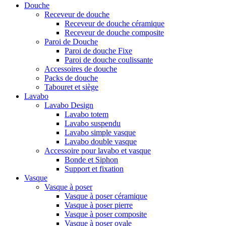
Douche
Receveur de douche
Receveur de douche céramique
Receveur de douche composite
Paroi de Douche
Paroi de douche Fixe
Paroi de douche coulissante
Accessoires de douche
Packs de douche
Tabouret et siège
Lavabo
Lavabo Design
Lavabo totem
Lavabo suspendu
Lavabo simple vasque
Lavabo double vasque
Accessoire pour lavabo et vasque
Bonde et Siphon
Support et fixation
Vasque
Vasque à poser
Vasque à poser céramique
Vasque à poser pierre
Vasque à poser composite
Vasque à poser ovale