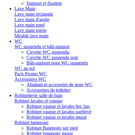
Support et fixation
Lave Main
Lave main rectangle
Lave main d'angle
Lave main rond
Lave main totem
Meuble lave main
WC
WC suspendu et bâti-support
Cuvette WC suspendu
Cuvette WC suspendu noir
Bâti-support pour WC suspendu
WC au sol
Pack Promo WC
Accessoires WC
Abattant et accessoire de pose WC
Accessoires de toilettes
Robinetterie salle de bain
Robinet lavabo et vasque
Robinet vasque et lavabo bec bas
Robinet vasque et lavabo surélevé
Robinet vasque et lavabo mural
Robinet baignoire
Robinet Baignoire sur pied
Robinet baignoire mural