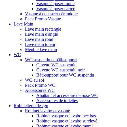
Vasque à poser ronde
Vasque à poser carrée
Vasque à encastrer céramique
Pack Promo Vasque
Lave Main
Lave main rectangle
Lave main d'angle
Lave main rond
Lave main totem
Meuble lave main
WC
WC suspendu et bâti-support
Cuvette WC suspendu
Cuvette WC suspendu noir
Bâti-support pour WC suspendu
WC au sol
Pack Promo WC
Accessoires WC
Abattant et accessoire de pose WC
Accessoires de toilettes
Robinetterie design
Robinet lavabo et vasque
Robinet vasque et lavabo bec bas
Robinet vasque et lavabo surélevé
Robinet vasque et lavabo mural