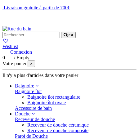
Livraison gratuite à partir de 700€
NOUS CONTACTER
test
Wishlist
Connexion
0
/
Empty
Votre panier
×
Il n'y a plus d'articles dans votre panier
Baignoire
Baignoire îlot
Baignoire îlot rectangulaire
Baignoire îlot ovale
Accessoire de bain
Douche
Receveur de douche
Receveur de douche céramique
Receveur de douche composite
Paroi de Douche