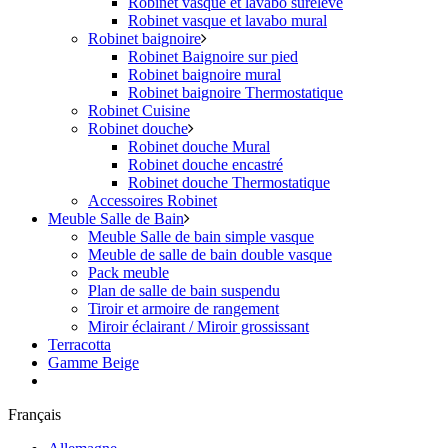
Robinet vasque et lavabo surélevé
Robinet vasque et lavabo mural
Robinet baignoire
Robinet Baignoire sur pied
Robinet baignoire mural
Robinet baignoire Thermostatique
Robinet Cuisine
Robinet douche
Robinet douche Mural
Robinet douche encastré
Robinet douche Thermostatique
Accessoires Robinet
Meuble Salle de Bain
Meuble Salle de bain simple vasque
Meuble de salle de bain double vasque
Pack meuble
Plan de salle de bain suspendu
Tiroir et armoire de rangement
Miroir éclairant / Miroir grossissant
Terracotta
Gamme Beige
Français