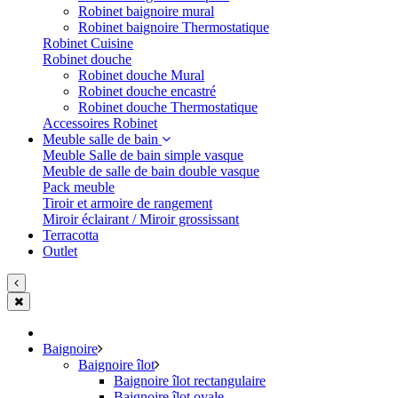
Robinet baignoire mural
Robinet baignoire Thermostatique
Robinet Cuisine
Robinet douche
Robinet douche Mural
Robinet douche encastré
Robinet douche Thermostatique
Accessoires Robinet
Meuble salle de bain
Meuble Salle de bain simple vasque
Meuble de salle de bain double vasque
Pack meuble
Tiroir et armoire de rangement
Miroir éclairant / Miroir grossissant
Terracotta
Outlet
Baignoire
Baignoire îlot
Baignoire îlot rectangulaire
Baignoire îlot ovale