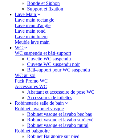
Bonde et Siphon
Support et fixation
Lave Main
Lave main rectangle
Lave main d'angle
Lave main rond
Lave main totem
Meuble lave main
WC
WC suspendu et bâti-support
Cuvette WC suspendu
Cuvette WC suspendu noir
Bâti-support pour WC suspendu
WC au sol
Pack Promo WC
Accessoires WC
Abattant et accessoire de pose WC
Accessoires de toilettes
Robinetterie salle de bain
Robinet lavabo et vasque
Robinet vasque et lavabo bec bas
Robinet vasque et lavabo surélevé
Robinet vasque et lavabo mural
Robinet baignoire
Robinet Baignoire sur pied