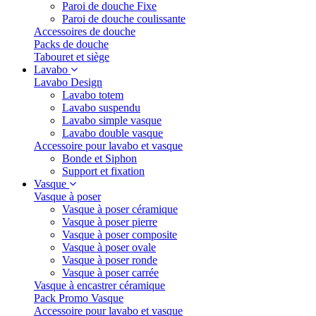
Paroi de douche Fixe
Paroi de douche coulissante
Accessoires de douche
Packs de douche
Tabouret et siège
Lavabo
Lavabo Design
Lavabo totem
Lavabo suspendu
Lavabo simple vasque
Lavabo double vasque
Accessoire pour lavabo et vasque
Bonde et Siphon
Support et fixation
Vasque
Vasque à poser
Vasque à poser céramique
Vasque à poser pierre
Vasque à poser composite
Vasque à poser ovale
Vasque à poser ronde
Vasque à poser carrée
Vasque à encastrer céramique
Pack Promo Vasque
Accessoire pour lavabo et vasque