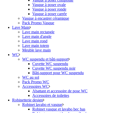
Vasque à poser composite
Vasque à poser ovale
Vasque à poser ronde
Vasque à poser carrée
Vasque à encastrer céramique
Pack Promo Vasque
Lave Main
Lave main rectangle
Lave main d'angle
Lave main rond
Lave main totem
Meuble lave main
WC
WC suspendu et bâti-support
Cuvette WC suspendu
Cuvette WC suspendu noir
Bâti-support pour WC suspendu
WC au sol
Pack Promo WC
Accessoires WC
Abattant et accessoire de pose WC
Accessoires de toilettes
Robinetterie design
Robinet lavabo et vasque
Robinet vasque et lavabo bec bas