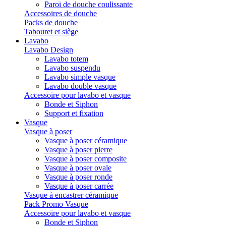
Paroi de douche coulissante
Accessoires de douche
Packs de douche
Tabouret et siège
Lavabo
Lavabo Design
Lavabo totem
Lavabo suspendu
Lavabo simple vasque
Lavabo double vasque
Accessoire pour lavabo et vasque
Bonde et Siphon
Support et fixation
Vasque
Vasque à poser
Vasque à poser céramique
Vasque à poser pierre
Vasque à poser composite
Vasque à poser ovale
Vasque à poser ronde
Vasque à poser carrée
Vasque à encastrer céramique
Pack Promo Vasque
Accessoire pour lavabo et vasque
Bonde et Siphon