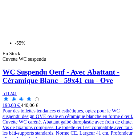
-55%
En Stock
Cuvette WC suspendu
WC Suspendu Oeuf - Avec Abattant -
Céramique Blanc - 59x41 cm - Ove
511241
198,03 €
440,06 €
Pour des toilettes tendances et esthétiques, optez pour le WC
suspendu design OVE ovale en céramique blanche en forme d'œuf.
Cuvette WC caréné. Abattant galbé duroplastic avec frein de chute.
Vis de fixations comprises. Le toilette œuf est compatible avec tous
les bâti-supports standards. Norme CE. Largeur 41 cm. Profondeur