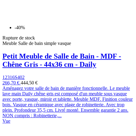
-40%
Rupture de stock
Meuble Salle de bain simple vasque
Petit Meuble de Salle de Bain - MDF -
Chêne Gris - 44x36 cm - Daily
12316S402
266,70 €
444,50 €
Aménagez votre salle de bain de manière fonctionnelle. Le meuble
lave main Daily chêne gris est composé d'un meuble sous vasque
avec porte, vasque, miroir et tablette. Meuble MDF. Finition couleur
bois. Vasque en céramique avec plage de robinetterie. Avec trop
plein. Profondeur 35,5 cm. Livré monté. Ensemble garantie 2 ans.
NON compris : Robinetterie,...
Vue