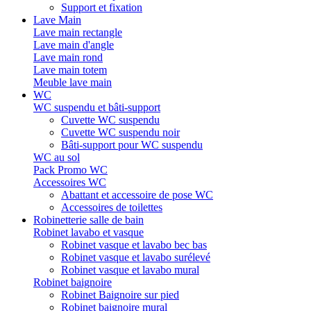
Support et fixation
Lave Main
Lave main rectangle
Lave main d'angle
Lave main rond
Lave main totem
Meuble lave main
WC
WC suspendu et bâti-support
Cuvette WC suspendu
Cuvette WC suspendu noir
Bâti-support pour WC suspendu
WC au sol
Pack Promo WC
Accessoires WC
Abattant et accessoire de pose WC
Accessoires de toilettes
Robinetterie salle de bain
Robinet lavabo et vasque
Robinet vasque et lavabo bec bas
Robinet vasque et lavabo surélevé
Robinet vasque et lavabo mural
Robinet baignoire
Robinet Baignoire sur pied
Robinet baignoire mural