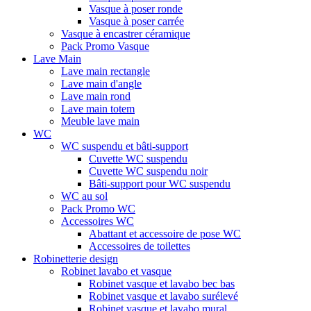
Vasque à poser ronde
Vasque à poser carrée
Vasque à encastrer céramique
Pack Promo Vasque
Lave Main
Lave main rectangle
Lave main d'angle
Lave main rond
Lave main totem
Meuble lave main
WC
WC suspendu et bâti-support
Cuvette WC suspendu
Cuvette WC suspendu noir
Bâti-support pour WC suspendu
WC au sol
Pack Promo WC
Accessoires WC
Abattant et accessoire de pose WC
Accessoires de toilettes
Robinetterie design
Robinet lavabo et vasque
Robinet vasque et lavabo bec bas
Robinet vasque et lavabo surélevé
Robinet vasque et lavabo mural