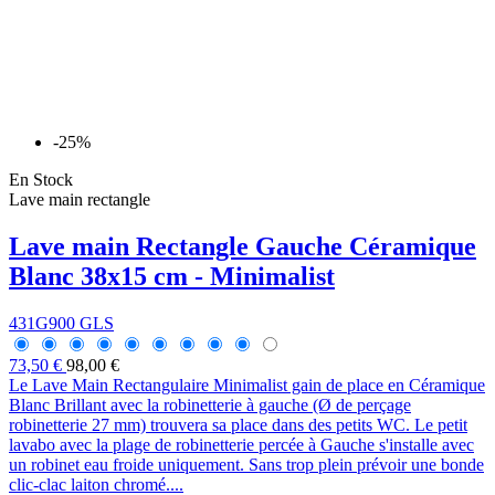
-25%
En Stock
Lave main rectangle
Lave main Rectangle Gauche Céramique
Blanc 38x15 cm - Minimalist
431G900 GLS
73,50 €
98,00 €
Le Lave Main Rectangulaire Minimalist gain de place en Céramique
Blanc Brillant avec la robinetterie à gauche (Ø de perçage
robinetterie 27 mm) trouvera sa place dans des petits WC. Le petit
lavabo avec la plage de robinetterie percée à Gauche s'installe avec
un robinet eau froide uniquement. Sans trop plein prévoir une bonde
clic-clac laiton chromé....