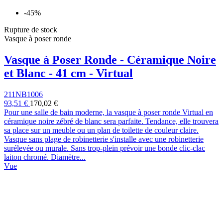
-45%
Rupture de stock
Vasque à poser ronde
Vasque à Poser Ronde - Céramique Noire
et Blanc - 41 cm - Virtual
211NB1006
93,51 €
170,02 €
Pour une salle de bain moderne, la vasque à poser ronde Virtual en
céramique noire zébré de blanc sera parfaite. Tendance, elle trouvera
sa place sur un meuble ou un plan de toilette de couleur claire.
Vasque sans plage de robinetterie s'installe avec une robinetterie
surélevée ou murale. Sans trop-plein prévoir une bonde clic-clac
laiton chromé. Diamètre...
Vue