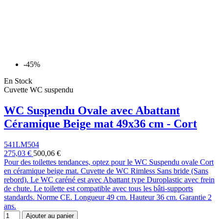
-45%
En Stock
Cuvette WC suspendu
WC Suspendu Ovale avec Abattant
Céramique Beige mat 49x36 cm - Cort
541LM504
275,03 €
500,06 €
Pour des toilettes tendances, optez pour le WC Suspendu ovale Cort
en céramique beige mat. Cuvette de WC Rimless Sans bride (Sans
rebord). Le WC caréné est avec Abattant type Duroplastic avec frein
de chute. Le toilette est compatible avec tous les bâti-supports
standards. Norme CE. Longueur 49 cm. Hauteur 36 cm. Garantie 2
ans.
Ajouter au panier