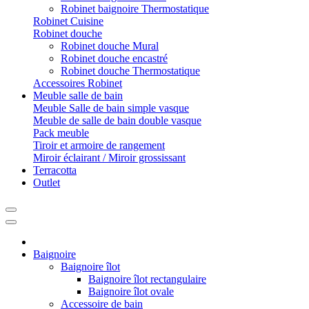
Robinet baignoire Thermostatique
Robinet Cuisine
Robinet douche
Robinet douche Mural
Robinet douche encastré
Robinet douche Thermostatique
Accessoires Robinet
Meuble salle de bain
Meuble Salle de bain simple vasque
Meuble de salle de bain double vasque
Pack meuble
Tiroir et armoire de rangement
Miroir éclairant / Miroir grossissant
Terracotta
Outlet
Baignoire
Baignoire îlot
Baignoire îlot rectangulaire
Baignoire îlot ovale
Accessoire de bain