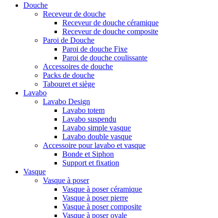
Douche
Receveur de douche
Receveur de douche céramique
Receveur de douche composite
Paroi de Douche
Paroi de douche Fixe
Paroi de douche coulissante
Accessoires de douche
Packs de douche
Tabouret et siège
Lavabo
Lavabo Design
Lavabo totem
Lavabo suspendu
Lavabo simple vasque
Lavabo double vasque
Accessoire pour lavabo et vasque
Bonde et Siphon
Support et fixation
Vasque
Vasque à poser
Vasque à poser céramique
Vasque à poser pierre
Vasque à poser composite
Vasque à poser ovale