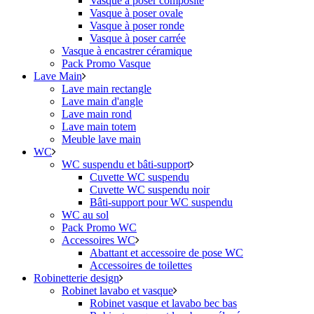
Vasque à poser composite
Vasque à poser ovale
Vasque à poser ronde
Vasque à poser carrée
Vasque à encastrer céramique
Pack Promo Vasque
Lave Main
Lave main rectangle
Lave main d'angle
Lave main rond
Lave main totem
Meuble lave main
WC
WC suspendu et bâti-support
Cuvette WC suspendu
Cuvette WC suspendu noir
Bâti-support pour WC suspendu
WC au sol
Pack Promo WC
Accessoires WC
Abattant et accessoire de pose WC
Accessoires de toilettes
Robinetterie design
Robinet lavabo et vasque
Robinet vasque et lavabo bec bas