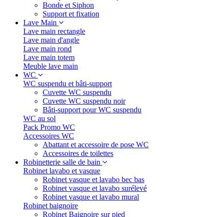
Bonde et Siphon
Support et fixation
Lave Main
Lave main rectangle
Lave main d'angle
Lave main rond
Lave main totem
Meuble lave main
WC
WC suspendu et bâti-support
Cuvette WC suspendu
Cuvette WC suspendu noir
Bâti-support pour WC suspendu
WC au sol
Pack Promo WC
Accessoires WC
Abattant et accessoire de pose WC
Accessoires de toilettes
Robinetterie salle de bain
Robinet lavabo et vasque
Robinet vasque et lavabo bec bas
Robinet vasque et lavabo surélevé
Robinet vasque et lavabo mural
Robinet baignoire
Robinet Baignoire sur pied