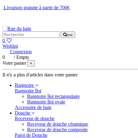
Livraison gratuite à partir de 700€
NOUS CONTACTER
test
0
Wishlist
Connexion
0
/
Empty
Votre panier
×
Il n'y a plus d'articles dans votre panier
Baignoire
Baignoire îlot
Baignoire îlot rectangulaire
Baignoire îlot ovale
Accessoire de bain
Douche
Receveur de douche
Receveur de douche céramique
Receveur de douche composite
Paroi de Douche