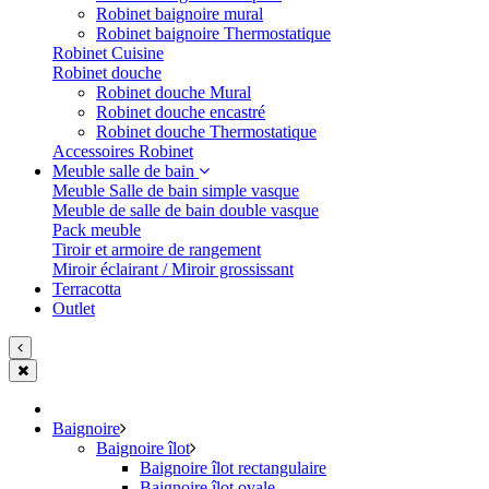
Robinet baignoire mural
Robinet baignoire Thermostatique
Robinet Cuisine
Robinet douche
Robinet douche Mural
Robinet douche encastré
Robinet douche Thermostatique
Accessoires Robinet
Meuble salle de bain
Meuble Salle de bain simple vasque
Meuble de salle de bain double vasque
Pack meuble
Tiroir et armoire de rangement
Miroir éclairant / Miroir grossissant
Terracotta
Outlet
Baignoire
Baignoire îlot
Baignoire îlot rectangulaire
Baignoire îlot ovale