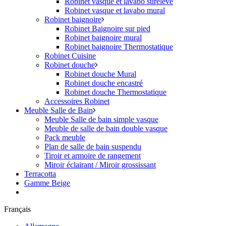
Robinet vasque et lavabo surélevé
Robinet vasque et lavabo mural
Robinet baignoire
Robinet Baignoire sur pied
Robinet baignoire mural
Robinet baignoire Thermostatique
Robinet Cuisine
Robinet douche
Robinet douche Mural
Robinet douche encastré
Robinet douche Thermostatique
Accessoires Robinet
Meuble Salle de Bain
Meuble Salle de bain simple vasque
Meuble de salle de bain double vasque
Pack meuble
Plan de salle de bain suspendu
Tiroir et armoire de rangement
Miroir éclairant / Miroir grossissant
Terracotta
Gamme Beige
Français