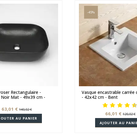
-45%
oser Rectangulaire -
Vasque encastrable carrée
Noir Mat - 49x39 cm -
- 42x42 cm - Bent
63,01 €
140,02 €
66,01 €
120,02 €
JOUTER AU PANIER
AJOUTER AU PANI