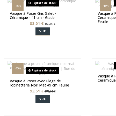
Rupture de stock
-45%
-45%
Vasque à Poser Gris Galet -
Vasque à 
Céramique - 41 cm - Glade
Céramique 
Feuille
88,01 €
160,02 €
VUE
-45%
Rupture de stock
Vasque à P
Céramique 
Vasque à Poser avec Plage de
robinetterie Noir Mat 49 cm Feuille
93,51 €
170,02 €
VUE