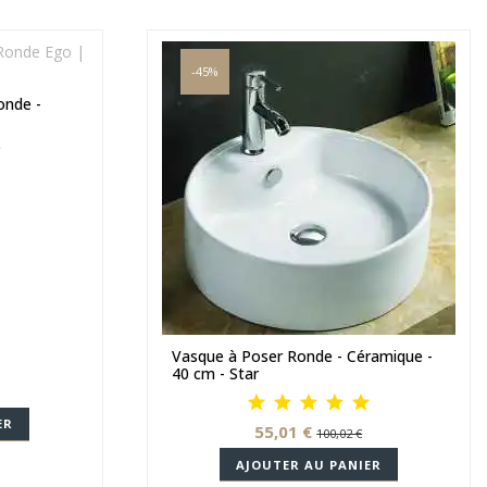
-45%
onde -
Vasque à Poser Ronde - Céramique -
40 cm - Star
ER
55,01 €
100,02 €
AJOUTER AU PANIER