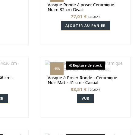
Vasque Ronde à poser Céramique
Noire 32 cm Divali
77,01 €
140,02 €
AJOUTER AU PANIER
Rupture de stock
-45%
36 cm -
Vasque à Poser Ronde - Céramique
Noir Mat - 41 cm - Casual
93,51 €
170,02 €
ER
VUE