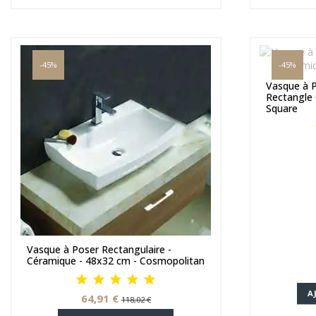
-45%
-45%
Vasque à P
Rectangle 
Square
Vasque à Poser Rectangulaire -
Céramique - 48x32 cm - Cosmopolitan
A
64,91 €
118,02 €