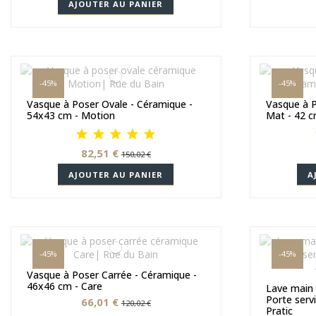
AJOUTER AU PANIER
-45%
-45%
Vasque à Poser Ovale - Céramique -
Vasque à P
54x43 cm - Motion
Mat - 42 c
82,51 €
150,02 €
AJOUTER AU PANIER
A
-45%
-45%
Vasque à Poser Carrée - Céramique -
46x46 cm - Care
Lave main
Porte serv
66,01 €
120,02 €
Pratic