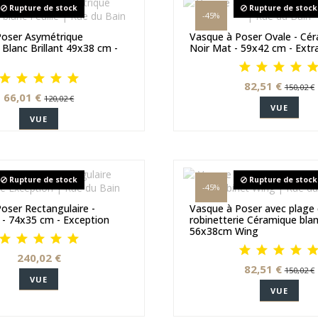
Rupture de stock
Rupture de stock
-45%
Poser Asymétrique
Vasque à Poser Ovale - Cé
Blanc Brillant 49x38 cm -
Noir Mat - 59x42 cm - Extr
82,51 €
150,02 €
66,01 €
120,02 €
VUE
VUE
Rupture de stock
Rupture de stock
-45%
oser Rectangulaire -
Vasque à Poser avec plage
- 74x35 cm - Exception
robinetterie Céramique bla
56x38cm Wing
240,02 €
82,51 €
150,02 €
VUE
VUE