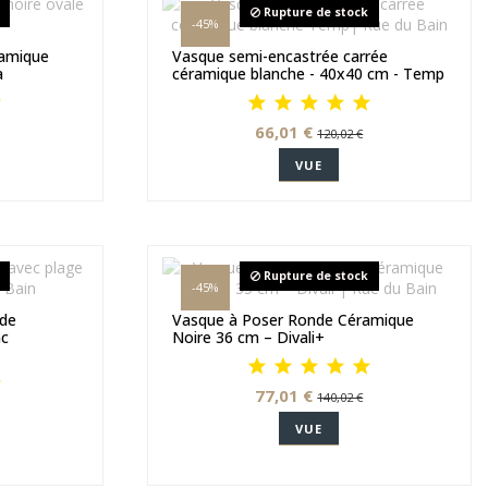
Rupture de stock
-45%
ramique
Vasque semi-encastrée carrée
a
céramique blanche - 40x40 cm - Temp
66,01 €
120,02 €
VUE
Rupture de stock
-45%
 de
Vasque à Poser Ronde Céramique
nc
Noire 36 cm – Divali+
77,01 €
140,02 €
VUE