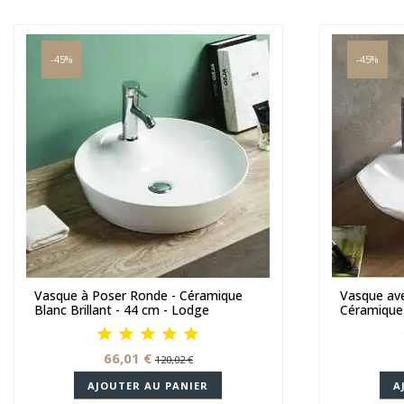
-45%
-45%
Vasque à Poser Ronde - Céramique
Vasque ave
Blanc Brillant - 44 cm - Lodge
Céramique 
66,01 €
120,02 €
AJOUTER AU PANIER
A