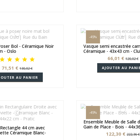
-45%
oser Bol - Céramique Noir
Vasque semi encastrée carr
m - Oslo
Céramique - 43x43 cm - Cl
66,01 €
120,02 €
71,51 €
AJOUTER AU PANI
130,02 €
JOUTER AU PANIER
-45%
Ensemble Meuble de Salle d
Gain de Place - Bois - 44x3
 Rectangle 44 cm avec
iette Céramique Blanc-
122,30 €
222,36 €