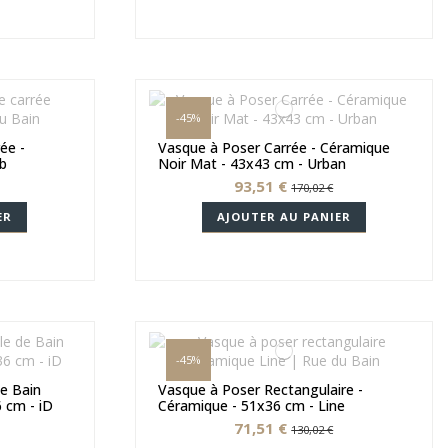
-45%
ée -
Vasque à Poser Carrée - Céramique
ub
Noir Mat - 43x43 cm - Urban
93,51 €
170,02 €
ER
AJOUTER AU PANIER
-45%
e Bain
Vasque à Poser Rectangulaire -
6 cm - iD
Céramique - 51x36 cm - Line
71,51 €
130,02 €