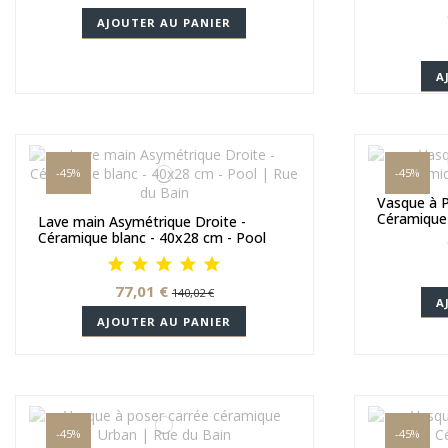
AJOUTER AU PANIER
A
-45%
-45%
Vasque à P
Céramique
Lave main Asymétrique Droite -
Céramique blanc - 40x28 cm - Pool
77,01 €
140,02 €
A
AJOUTER AU PANIER
-45%
-45%