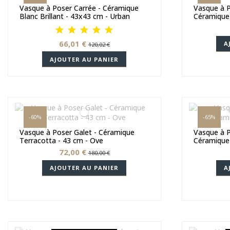
Vasque à Poser Carrée - Céramique
Vasque à 
Blanc Brillant - 43x43 cm - Urban
Céramique
66,01 €
A
120,02 €
AJOUTER AU PANIER
-60%
-65%
Vasque à Poser Galet - Céramique
Vasque à P
Terracotta - 43 cm - Ove
Céramique 
72,00 €
180,00 €
AJOUTER AU PANIER
A