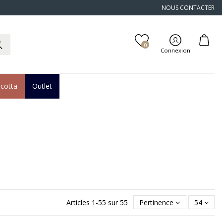
NOUS CONTACTER
0
Connexion
acotta
Outlet
Articles 1-55 sur 55
Pertinence
54