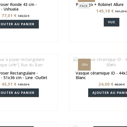
Poser Ronde 43 cm -
Pack Ego + Robinet Allure
PACK
 - Ushuaïa
145,18 €
161,29 €
77,01 €
140,02 €
VUE
JOUTER AU PANIER
-50%
oser Rectangulaire -
Vasque céramique ID - 44x
- 51x36 cm - Line -Outlet
Blanc
45,51 €
24,00 €
130,02 €
48,00 €
JOUTER AU PANIER
AJOUTER AU PANI