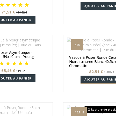
AJOUTER AU PANI
71,51 €
130,02 €
JOUTER AU PANIER
-45%
oser Asymétrique -
 - 59x40 cm - Young
Vasque à Poser Ronde Cér
Noire rainurée Blanc 40,5cm
Chromatic
65,46 €
119,02 €
82,51 €
150,02 €
JOUTER AU PANIER
AJOUTER AU PANI
Rupture de stock
-16,11 €