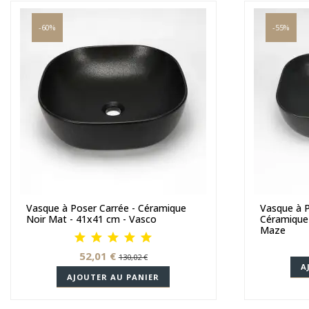
-60%
-55%
Vasque à Poser Carrée - Céramique
Vasque à P
Noir Mat - 41x41 cm - Vasco
Céramique 
Maze
52,01 €
130,02 €
A
AJOUTER AU PANIER