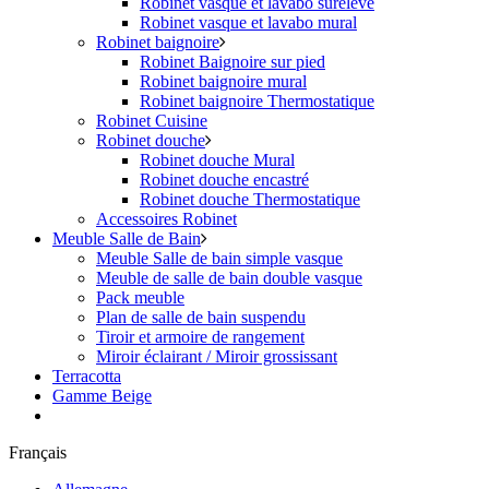
Robinet vasque et lavabo surélevé
Robinet vasque et lavabo mural
Robinet baignoire
Robinet Baignoire sur pied
Robinet baignoire mural
Robinet baignoire Thermostatique
Robinet Cuisine
Robinet douche
Robinet douche Mural
Robinet douche encastré
Robinet douche Thermostatique
Accessoires Robinet
Meuble Salle de Bain
Meuble Salle de bain simple vasque
Meuble de salle de bain double vasque
Pack meuble
Plan de salle de bain suspendu
Tiroir et armoire de rangement
Miroir éclairant / Miroir grossissant
Terracotta
Gamme Beige
Français