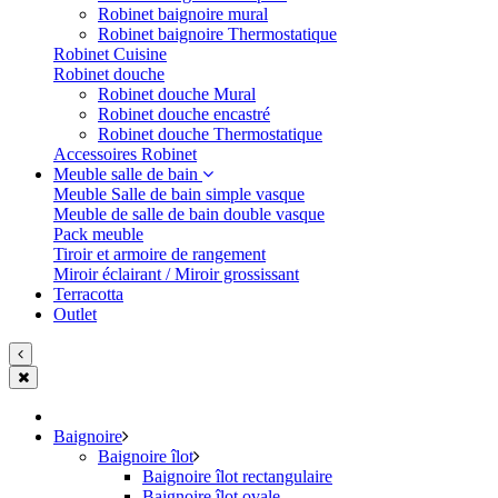
Robinet baignoire mural
Robinet baignoire Thermostatique
Robinet Cuisine
Robinet douche
Robinet douche Mural
Robinet douche encastré
Robinet douche Thermostatique
Accessoires Robinet
Meuble salle de bain
Meuble Salle de bain simple vasque
Meuble de salle de bain double vasque
Pack meuble
Tiroir et armoire de rangement
Miroir éclairant / Miroir grossissant
Terracotta
Outlet
Baignoire
Baignoire îlot
Baignoire îlot rectangulaire
Baignoire îlot ovale