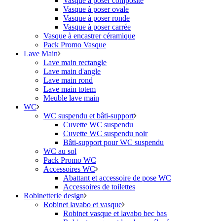
Vasque à poser composite
Vasque à poser ovale
Vasque à poser ronde
Vasque à poser carrée
Vasque à encastrer céramique
Pack Promo Vasque
Lave Main
Lave main rectangle
Lave main d'angle
Lave main rond
Lave main totem
Meuble lave main
WC
WC suspendu et bâti-support
Cuvette WC suspendu
Cuvette WC suspendu noir
Bâti-support pour WC suspendu
WC au sol
Pack Promo WC
Accessoires WC
Abattant et accessoire de pose WC
Accessoires de toilettes
Robinetterie design
Robinet lavabo et vasque
Robinet vasque et lavabo bec bas