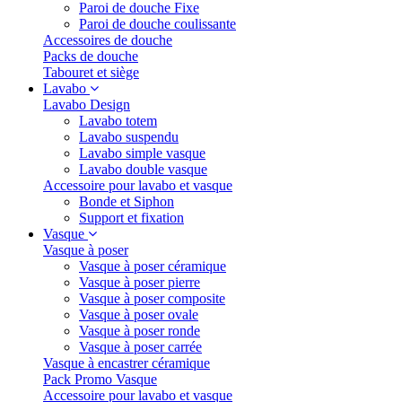
Paroi de douche Fixe
Paroi de douche coulissante
Accessoires de douche
Packs de douche
Tabouret et siège
Lavabo
Lavabo Design
Lavabo totem
Lavabo suspendu
Lavabo simple vasque
Lavabo double vasque
Accessoire pour lavabo et vasque
Bonde et Siphon
Support et fixation
Vasque
Vasque à poser
Vasque à poser céramique
Vasque à poser pierre
Vasque à poser composite
Vasque à poser ovale
Vasque à poser ronde
Vasque à poser carrée
Vasque à encastrer céramique
Pack Promo Vasque
Accessoire pour lavabo et vasque