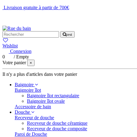
Livraison gratuite à partir de 700€
NOUS CONTACTER
test
Wishlist
Connexion
0
/
Empty
Votre panier
×
Il n'y a plus d'articles dans votre panier
Baignoire
Baignoire îlot
Baignoire îlot rectangulaire
Baignoire îlot ovale
Accessoire de bain
Douche
Receveur de douche
Receveur de douche céramique
Receveur de douche composite
Paroi de Douche