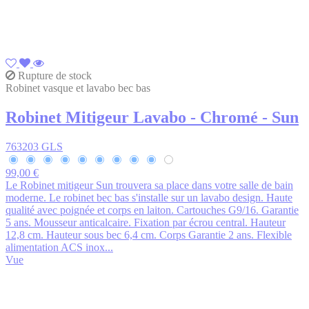
Rupture de stock
Robinet vasque et lavabo bec bas
Robinet Mitigeur Lavabo - Chromé - Sun
763203 GLS
99,00 €
Le Robinet mitigeur Sun trouvera sa place dans votre salle de bain
moderne. Le robinet bec bas s'installe sur un lavabo design. Haute
qualité avec poignée et corps en laiton. Cartouches G9/16. Garantie
5 ans. Mousseur anticalcaire. Fixation par écrou central. Hauteur
12,8 cm. Hauteur sous bec 6,4 cm. Corps Garantie 2 ans. Flexible
alimentation ACS inox...
Vue