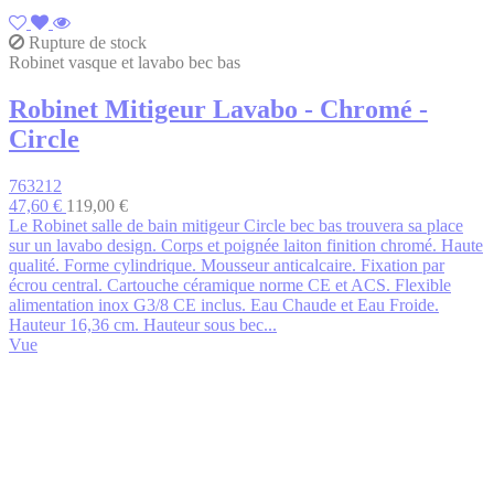
Rupture de stock
Robinet vasque et lavabo bec bas
Robinet Mitigeur Lavabo - Chromé -
Circle
763212
47,60 €
119,00 €
Le Robinet salle de bain mitigeur Circle bec bas trouvera sa place
sur un lavabo design. Corps et poignée laiton finition chromé. Haute
qualité. Forme cylindrique. Mousseur anticalcaire. Fixation par
écrou central. Cartouche céramique norme CE et ACS. Flexible
alimentation inox G3/8 CE inclus. Eau Chaude et Eau Froide.
Hauteur 16,36 cm. Hauteur sous bec...
Vue