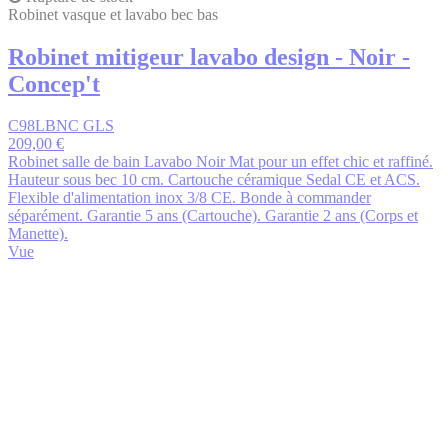
Robinet vasque et lavabo bec bas
Robinet mitigeur lavabo design - Noir -
Concep't
C98LBNC GLS
209,00 €
Robinet salle de bain Lavabo Noir Mat pour un effet chic et raffiné.
Hauteur sous bec 10 cm. Cartouche céramique Sedal CE et ACS.
Flexible d'alimentation inox 3/8 CE. Bonde à commander
séparément. Garantie 5 ans (Cartouche). Garantie 2 ans (Corps et
Manette).
Vue