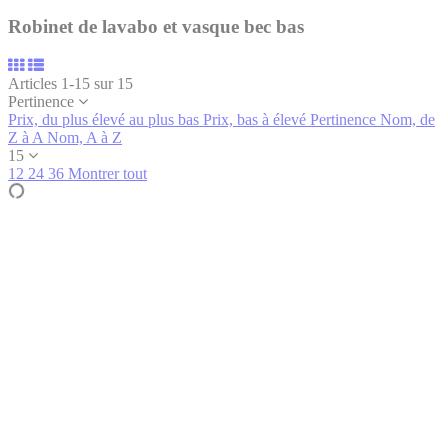
Robinet de lavabo et vasque bec bas
Articles 1-15 sur 15
Pertinence
Prix, du plus élevé au plus bas
Prix, bas à élevé
Pertinence
Nom, de
Z à A
Nom, A à Z
15
12
24
36
Montrer tout