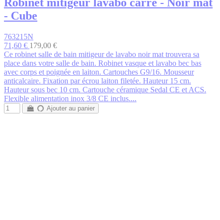
Robinet mitigeur lavabo carré - Noir mat
- Cube
763215N
71,60 €
179,00 €
Ce robinet salle de bain mitigeur de lavabo noir mat trouvera sa
place dans votre salle de bain. Robinet vasque et lavabo bec bas
avec corps et poignée en laiton. Cartouches G9/16. Mousseur
anticalcaire. Fixation par écrou laiton filetée. Hauteur 15 cm.
Hauteur sous bec 10 cm. Cartouche céramique Sedal CE et ACS.
Flexible alimentation inox 3/8 CE inclus....
Ajouter au panier