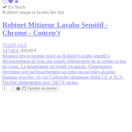
En Stock
Robinet vasque et lavabo bec bas
Robinet Mitigeur Lavabo Sensitif -
Chromé - Concep't
793205 GLS
147,60 €
369,00 €
Réalisez des économie grâce au Robinet Lavabo sensitif à
déclenchement de l'eau par simple effleurement de la cellule en bas
du corps. La température est réglée en amont. Alimentation
électrique soit par branchement sur prise ou par piles alcaline.
Hauteur sous bec 10 cm. Cartouche céramique Sedal CE et ACS.
Flexible alimentation inox 3/8 CE inclus.
Ajouter au panier