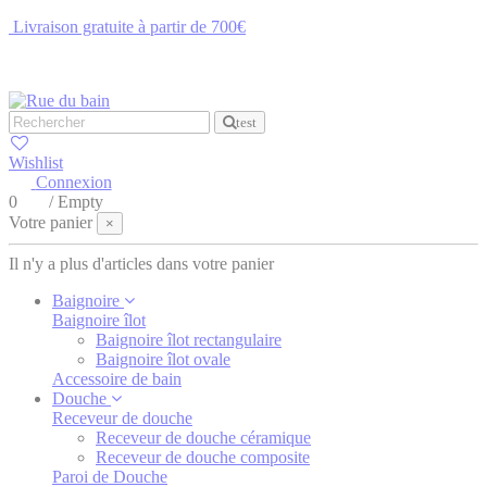
Livraison gratuite à partir de 700€
NOUS CONTACTER
test
Wishlist
Connexion
0
/
Empty
Votre panier
×
Il n'y a plus d'articles dans votre panier
Baignoire
Baignoire îlot
Baignoire îlot rectangulaire
Baignoire îlot ovale
Accessoire de bain
Douche
Receveur de douche
Receveur de douche céramique
Receveur de douche composite
Paroi de Douche