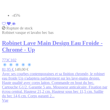
-45%
Rupture de stock
Robinet vasque et lavabo bec bas
Robinet Lave Main Design Eau Froide -
Chromé - Up
773C102
81,95 €
149,00 €
Avec ses courbes contemporaines et sa finition chromée, le robinet
eau froide Up s'adaptera parfaitement sur les lave-mains design.
Haute qualité avec corps laiton. Commande en bout du bec.
Cartouche G1/2. Garantie 5 ans. Mousseur anticalcaire. Fixation par
écrou central. Hauteur 21,2 cm. Hauteur sous bec 11,5 cm. Saillie
du bec 14,6 cm. Corps garanti 2...
Vue