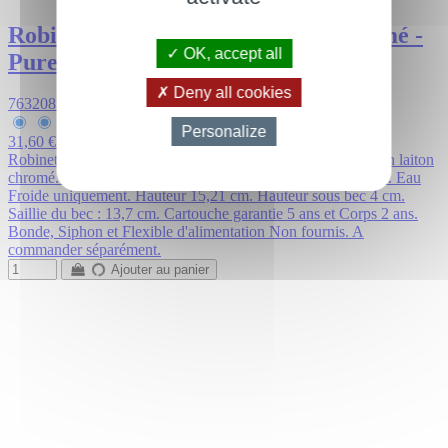
Robinet lave main eau froide - Chromé -
OK, accept all
Pure
Deny all cookies
763208 GLS
Personalize
31,60 €
79,00 €
Robinet eau froide Pure pour Lave main. Petit robinet WC en laiton
chromé. Cartouche 1/4 de tour céramique norme CE et ACS. Eau
Froide uniquement. Hauteur 15,21 cm. Hauteur sous bec 4 cm.
Saillie du bec : 13,7 cm. Cartouche garantie 5 ans et Corps 2 ans.
Bonde, Siphon et Flexible d'alimentation Non fournis. A
commander séparément.
Ajouter au panier