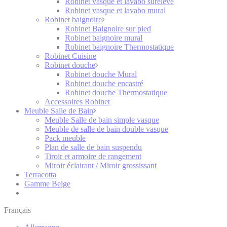
Robinet vasque et lavabo surélevé
Robinet vasque et lavabo mural
Robinet baignoire
Robinet Baignoire sur pied
Robinet baignoire mural
Robinet baignoire Thermostatique
Robinet Cuisine
Robinet douche
Robinet douche Mural
Robinet douche encastré
Robinet douche Thermostatique
Accessoires Robinet
Meuble Salle de Bain
Meuble Salle de bain simple vasque
Meuble de salle de bain double vasque
Pack meuble
Plan de salle de bain suspendu
Tiroir et armoire de rangement
Miroir éclairant / Miroir grossissant
Terracotta
Gamme Beige
Français