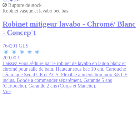
Rupture de stock
Robinet vasque et lavabo bec bas
Robinet mitigeur lavabo - Chromé/ Blanc
- Concep't
764201 GLS
209,00 €
Laissez-vous séduire par le robinet de lavabo en laiton blanc et
chromé pour salle de bain. Hauteur sous bec 10 cm. Cartouche
céramique Sedal CE et ACS. Flexible alimentation inox 3/8 CE
inclus. Bonde à commander séparément. Garantie 5 ans
(Cartouche). Garantie 2 ans (Corps et Manette).
Vue