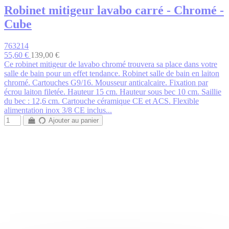
Robinet mitigeur lavabo carré - Chromé -
Cube
763214
55,60 €
139,00 €
Ce robinet mitigeur de lavabo chromé trouvera sa place dans votre
salle de bain pour un effet tendance. Robinet salle de bain en laiton
chromé. Cartouches G9/16. Mousseur anticalcaire. Fixation par
écrou laiton filetée. Hauteur 15 cm. Hauteur sous bec 10 cm. Saillie
du bec : 12,6 cm. Cartouche céramique CE et ACS. Flexible
alimentation inox 3/8 CE inclus...
Ajouter au panier