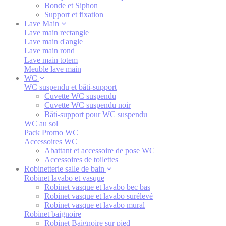
Bonde et Siphon
Support et fixation
Lave Main
Lave main rectangle
Lave main d'angle
Lave main rond
Lave main totem
Meuble lave main
WC
WC suspendu et bâti-support
Cuvette WC suspendu
Cuvette WC suspendu noir
Bâti-support pour WC suspendu
WC au sol
Pack Promo WC
Accessoires WC
Abattant et accessoire de pose WC
Accessoires de toilettes
Robinetterie salle de bain
Robinet lavabo et vasque
Robinet vasque et lavabo bec bas
Robinet vasque et lavabo surélevé
Robinet vasque et lavabo mural
Robinet baignoire
Robinet Baignoire sur pied