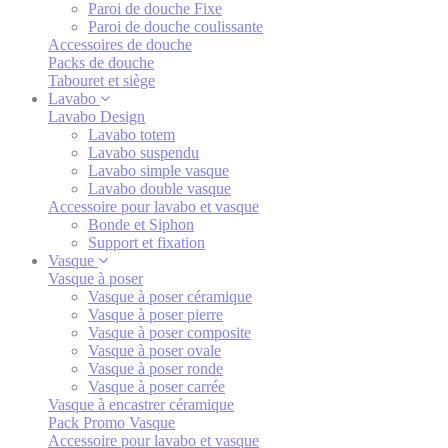
Paroi de douche Fixe
Paroi de douche coulissante
Accessoires de douche
Packs de douche
Tabouret et siège
Lavabo
Lavabo Design
Lavabo totem
Lavabo suspendu
Lavabo simple vasque
Lavabo double vasque
Accessoire pour lavabo et vasque
Bonde et Siphon
Support et fixation
Vasque
Vasque à poser
Vasque à poser céramique
Vasque à poser pierre
Vasque à poser composite
Vasque à poser ovale
Vasque à poser ronde
Vasque à poser carrée
Vasque à encastrer céramique
Pack Promo Vasque
Accessoire pour lavabo et vasque