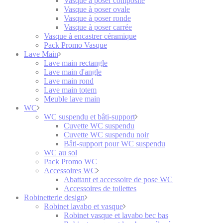
Vasque à poser composite
Vasque à poser ovale
Vasque à poser ronde
Vasque à poser carrée
Vasque à encastrer céramique
Pack Promo Vasque
Lave Main
Lave main rectangle
Lave main d'angle
Lave main rond
Lave main totem
Meuble lave main
WC
WC suspendu et bâti-support
Cuvette WC suspendu
Cuvette WC suspendu noir
Bâti-support pour WC suspendu
WC au sol
Pack Promo WC
Accessoires WC
Abattant et accessoire de pose WC
Accessoires de toilettes
Robinetterie design
Robinet lavabo et vasque
Robinet vasque et lavabo bec bas