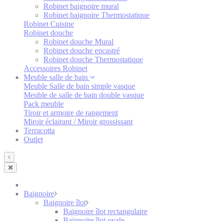
Robinet baignoire mural
Robinet baignoire Thermostatique
Robinet Cuisine
Robinet douche
Robinet douche Mural
Robinet douche encastré
Robinet douche Thermostatique
Accessoires Robinet
Meuble salle de bain
Meuble Salle de bain simple vasque
Meuble de salle de bain double vasque
Pack meuble
Tiroir et armoire de rangement
Miroir éclairant / Miroir grossissant
Terracotta
Outlet
Baignoire
Baignoire îlot
Baignoire îlot rectangulaire
Baignoire îlot ovale