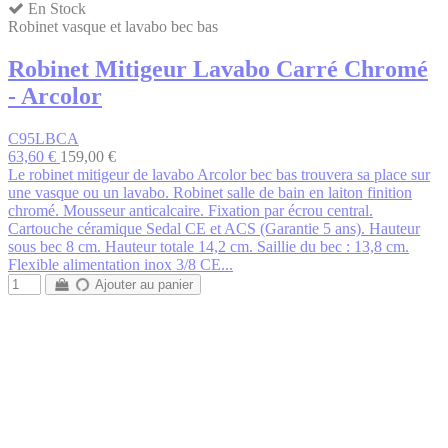
En Stock
Robinet vasque et lavabo bec bas
Robinet Mitigeur Lavabo Carré Chromé
- Arcolor
C95LBCA
63,60 €
159,00 €
Le robinet mitigeur de lavabo Arcolor bec bas trouvera sa place sur
une vasque ou un lavabo. Robinet salle de bain en laiton finition
chromé. Mousseur anticalcaire. Fixation par écrou central.
Cartouche céramique Sedal CE et ACS (Garantie 5 ans). Hauteur
sous bec 8 cm. Hauteur totale 14,2 cm. Saillie du bec : 13,8 cm.
Flexible alimentation inox 3/8 CE...
Ajouter au panier