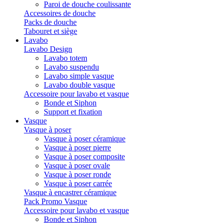
Paroi de douche coulissante
Accessoires de douche
Packs de douche
Tabouret et siège
Lavabo
Lavabo Design
Lavabo totem
Lavabo suspendu
Lavabo simple vasque
Lavabo double vasque
Accessoire pour lavabo et vasque
Bonde et Siphon
Support et fixation
Vasque
Vasque à poser
Vasque à poser céramique
Vasque à poser pierre
Vasque à poser composite
Vasque à poser ovale
Vasque à poser ronde
Vasque à poser carrée
Vasque à encastrer céramique
Pack Promo Vasque
Accessoire pour lavabo et vasque
Bonde et Siphon