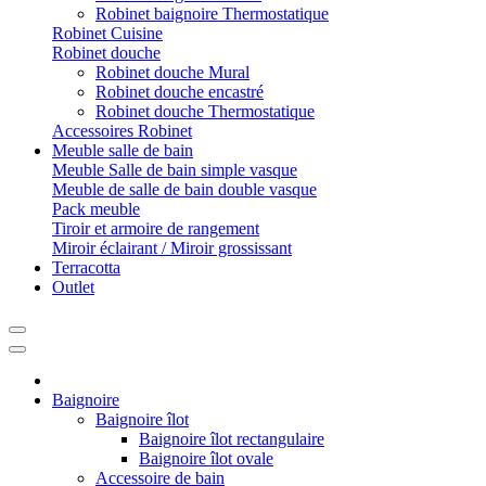
Robinet baignoire Thermostatique
Robinet Cuisine
Robinet douche
Robinet douche Mural
Robinet douche encastré
Robinet douche Thermostatique
Accessoires Robinet
Meuble salle de bain
Meuble Salle de bain simple vasque
Meuble de salle de bain double vasque
Pack meuble
Tiroir et armoire de rangement
Miroir éclairant / Miroir grossissant
Terracotta
Outlet
Baignoire
Baignoire îlot
Baignoire îlot rectangulaire
Baignoire îlot ovale
Accessoire de bain