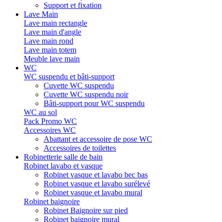
Support et fixation
Lave Main
Lave main rectangle
Lave main d'angle
Lave main rond
Lave main totem
Meuble lave main
WC
WC suspendu et bâti-support
Cuvette WC suspendu
Cuvette WC suspendu noir
Bâti-support pour WC suspendu
WC au sol
Pack Promo WC
Accessoires WC
Abattant et accessoire de pose WC
Accessoires de toilettes
Robinetterie salle de bain
Robinet lavabo et vasque
Robinet vasque et lavabo bec bas
Robinet vasque et lavabo surélevé
Robinet vasque et lavabo mural
Robinet baignoire
Robinet Baignoire sur pied
Robinet baignoire mural