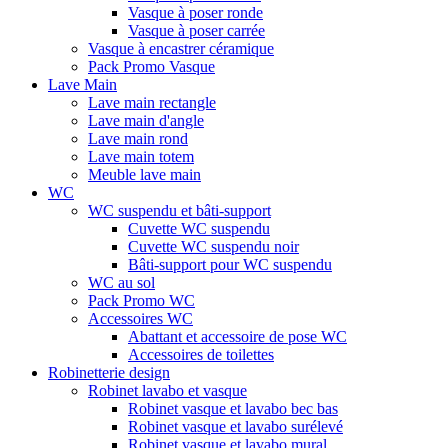
Vasque à poser ronde
Vasque à poser carrée
Vasque à encastrer céramique
Pack Promo Vasque
Lave Main
Lave main rectangle
Lave main d'angle
Lave main rond
Lave main totem
Meuble lave main
WC
WC suspendu et bâti-support
Cuvette WC suspendu
Cuvette WC suspendu noir
Bâti-support pour WC suspendu
WC au sol
Pack Promo WC
Accessoires WC
Abattant et accessoire de pose WC
Accessoires de toilettes
Robinetterie design
Robinet lavabo et vasque
Robinet vasque et lavabo bec bas
Robinet vasque et lavabo surélevé
Robinet vasque et lavabo mural