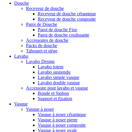
Douche
Receveur de douche
Receveur de douche céramique
Receveur de douche composite
Paroi de Douche
Paroi de douche Fixe
Paroi de douche coulissante
Accessoires de douche
Packs de douche
Tabouret et siège
Lavabo
Lavabo Design
Lavabo totem
Lavabo suspendu
Lavabo simple vasque
Lavabo double vasque
Accessoire pour lavabo et vasque
Bonde et Siphon
Support et fixation
Vasque
Vasque à poser
Vasque à poser céramique
Vasque à poser pierre
Vasque à poser composite
Vasque à poser ovale