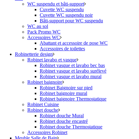
WC suspendu et bâti-support
Cuvette WC suspendu
Cuvette WC suspendu noir
Bâti-support pour WC suspendu
WC au sol
Pack Promo WC
Accessoires WC
Abattant et accessoire de pose WC
Accessoires de toilettes
Robinetterie design
Robinet lavabo et vasque
Robinet vasque et lavabo bec bas
Robinet vasque et lavabo surélevé
Robinet vasque et lavabo mural
Robinet baignoire
Robinet Baignoire sur pied
Robinet baignoire mural
Robinet baignoire Thermostatique
Robinet Cuisine
Robinet douche
Robinet douche Mural
Robinet douche encastré
Robinet douche Thermostatique
Accessoires Robinet
Meuble Salle de Bain