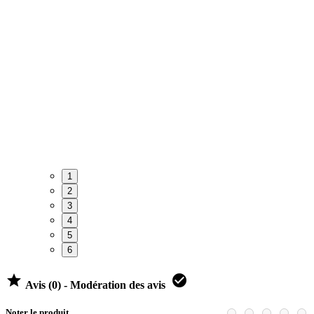
1
2
3
4
5
6


Avis (0) - Modération des avis
Noter le produit