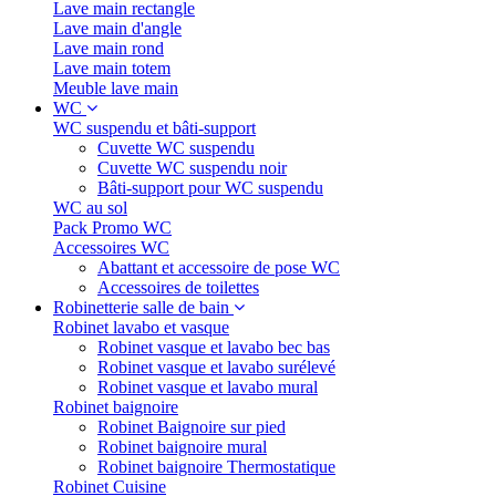
Lave main rectangle
Lave main d'angle
Lave main rond
Lave main totem
Meuble lave main
WC
WC suspendu et bâti-support
Cuvette WC suspendu
Cuvette WC suspendu noir
Bâti-support pour WC suspendu
WC au sol
Pack Promo WC
Accessoires WC
Abattant et accessoire de pose WC
Accessoires de toilettes
Robinetterie salle de bain
Robinet lavabo et vasque
Robinet vasque et lavabo bec bas
Robinet vasque et lavabo surélevé
Robinet vasque et lavabo mural
Robinet baignoire
Robinet Baignoire sur pied
Robinet baignoire mural
Robinet baignoire Thermostatique
Robinet Cuisine