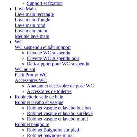
Support et fixation
Lave Main
Lave main rectangle
Lave main d'angle
Lave main rond
Lave main totem
Meuble lave main
WC
WC suspendu et bâti-support
Cuvette WC suspendu
Cuvette WC suspendu noir
Bâti-support pour WC suspendu
WC au sol
Pack Promo WC
Accessoires WC
Abattant et accessoire de pose WC
Accessoires de toilettes
Robinetterie salle de bain
Robinet lavabo et vasque
Robinet vasque et lavabo bec bas
Robinet vasque et lavabo surélevé
Robinet vasque et lavabo mural
Robinet baignoire
Robinet Baignoire sur pied
Robinet baignoire mural