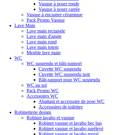
Vasque à poser ronde
Vasque à poser carrée
Vasque à encastrer céramique
Pack Promo Vasque
Lave Main
Lave main rectangle
Lave main d'angle
Lave main rond
Lave main totem
Meuble lave main
WC
WC suspendu et bâti-support
Cuvette WC suspendu
Cuvette WC suspendu noir
Bâti-support pour WC suspendu
WC au sol
Pack Promo WC
Accessoires WC
Abattant et accessoire de pose WC
Accessoires de toilettes
Robinetterie design
Robinet lavabo et vasque
Robinet vasque et lavabo bec bas
Robinet vasque et lavabo surélevé
Robinet vasque et lavabo mural