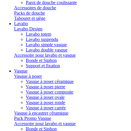
Paroi de douche coulissante
Accessoires de douche
Packs de douche
Tabouret et siège
Lavabo
Lavabo Design
Lavabo totem
Lavabo suspendu
Lavabo simple vasque
Lavabo double vasque
Accessoire pour lavabo et vasque
Bonde et Siphon
Support et fixation
Vasque
Vasque à poser
Vasque à poser céramique
Vasque à poser pierre
Vasque à poser composite
Vasque à poser ovale
Vasque à poser ronde
Vasque à poser carrée
Vasque à encastrer céramique
Pack Promo Vasque
Accessoire pour lavabo et vasque
Bonde et Siphon