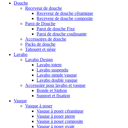
Douche
Receveur de douche
Receveur de douche céramique
Receveur de douche composite
Paroi de Douche
Paroi de douche Fixe
Paroi de douche coulissante
Accessoires de douche
Packs de douche
Tabouret et siège
Lavabo
Lavabo Design
Lavabo totem
Lavabo suspendu
Lavabo simple vasque
Lavabo double vasque
Accessoire pour lavabo et vasque
Bonde et Siphon
Support et fixation
Vasque
Vasque à poser
Vasque à poser céramique
Vasque à poser pierre
Vasque à poser composite
Vasque à poser ovale