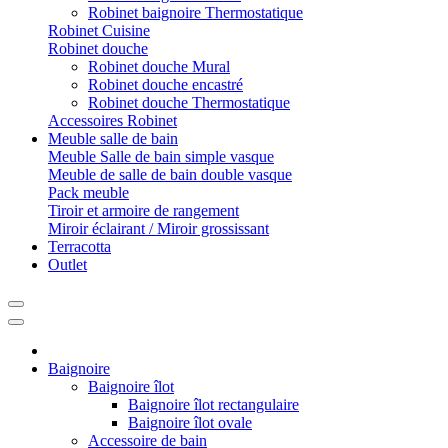
Robinet baignoire Thermostatique
Robinet Cuisine
Robinet douche
Robinet douche Mural
Robinet douche encastré
Robinet douche Thermostatique
Accessoires Robinet
Meuble salle de bain
Meuble Salle de bain simple vasque
Meuble de salle de bain double vasque
Pack meuble
Tiroir et armoire de rangement
Miroir éclairant / Miroir grossissant
Terracotta
Outlet
Baignoire
Baignoire îlot
Baignoire îlot rectangulaire
Baignoire îlot ovale
Accessoire de bain