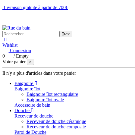
Livraison gratuite à partir de 700€
NOUS CONTACTER
test
Wishlist
Connexion
0
/
Empty
Votre panier
×
Il n'y a plus d'articles dans votre panier
Baignoire
Baignoire îlot
Baignoire îlot rectangulaire
Baignoire îlot ovale
Accessoire de bain
Douche
Receveur de douche
Receveur de douche céramique
Receveur de douche composite
Paroi de Douche