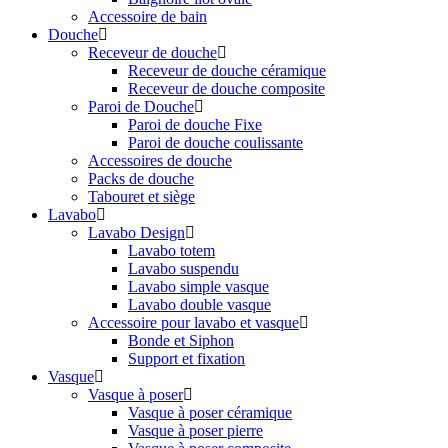
Accessoire de bain
Douche
Receveur de douche
Receveur de douche céramique
Receveur de douche composite
Paroi de Douche
Paroi de douche Fixe
Paroi de douche coulissante
Accessoires de douche
Packs de douche
Tabouret et siège
Lavabo
Lavabo Design
Lavabo totem
Lavabo suspendu
Lavabo simple vasque
Lavabo double vasque
Accessoire pour lavabo et vasque
Bonde et Siphon
Support et fixation
Vasque
Vasque à poser
Vasque à poser céramique
Vasque à poser pierre