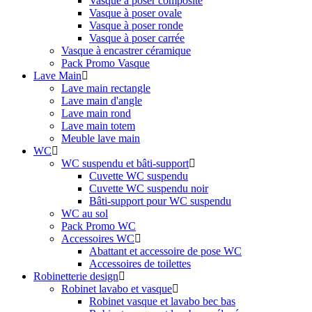
Vasque à poser composite
Vasque à poser ovale
Vasque à poser ronde
Vasque à poser carrée
Vasque à encastrer céramique
Pack Promo Vasque
Lave Main
Lave main rectangle
Lave main d'angle
Lave main rond
Lave main totem
Meuble lave main
WC
WC suspendu et bâti-support
Cuvette WC suspendu
Cuvette WC suspendu noir
Bâti-support pour WC suspendu
WC au sol
Pack Promo WC
Accessoires WC
Abattant et accessoire de pose WC
Accessoires de toilettes
Robinetterie design
Robinet lavabo et vasque
Robinet vasque et lavabo bec bas