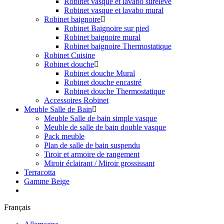
Robinet vasque et lavabo surélevé
Robinet vasque et lavabo mural
Robinet baignoire
Robinet Baignoire sur pied
Robinet baignoire mural
Robinet baignoire Thermostatique
Robinet Cuisine
Robinet douche
Robinet douche Mural
Robinet douche encastré
Robinet douche Thermostatique
Accessoires Robinet
Meuble Salle de Bain
Meuble Salle de bain simple vasque
Meuble de salle de bain double vasque
Pack meuble
Plan de salle de bain suspendu
Tiroir et armoire de rangement
Miroir éclairant / Miroir grossissant
Terracotta
Gamme Beige
Français