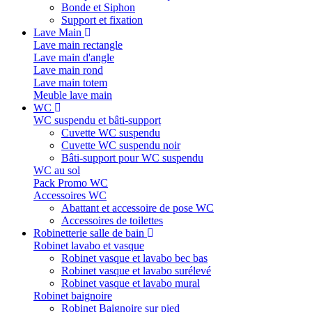
Bonde et Siphon
Support et fixation
Lave Main
Lave main rectangle
Lave main d'angle
Lave main rond
Lave main totem
Meuble lave main
WC
WC suspendu et bâti-support
Cuvette WC suspendu
Cuvette WC suspendu noir
Bâti-support pour WC suspendu
WC au sol
Pack Promo WC
Accessoires WC
Abattant et accessoire de pose WC
Accessoires de toilettes
Robinetterie salle de bain
Robinet lavabo et vasque
Robinet vasque et lavabo bec bas
Robinet vasque et lavabo surélevé
Robinet vasque et lavabo mural
Robinet baignoire
Robinet Baignoire sur pied