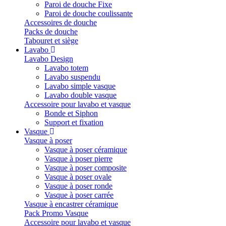
Paroi de douche Fixe
Paroi de douche coulissante
Accessoires de douche
Packs de douche
Tabouret et siège
Lavabo
Lavabo Design
Lavabo totem
Lavabo suspendu
Lavabo simple vasque
Lavabo double vasque
Accessoire pour lavabo et vasque
Bonde et Siphon
Support et fixation
Vasque
Vasque à poser
Vasque à poser céramique
Vasque à poser pierre
Vasque à poser composite
Vasque à poser ovale
Vasque à poser ronde
Vasque à poser carrée
Vasque à encastrer céramique
Pack Promo Vasque
Accessoire pour lavabo et vasque