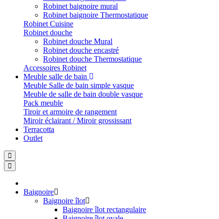
Robinet baignoire mural
Robinet baignoire Thermostatique
Robinet Cuisine
Robinet douche
Robinet douche Mural
Robinet douche encastré
Robinet douche Thermostatique
Accessoires Robinet
Meuble salle de bain
Meuble Salle de bain simple vasque
Meuble de salle de bain double vasque
Pack meuble
Tiroir et armoire de rangement
Miroir éclairant / Miroir grossissant
Terracotta
Outlet
Baignoire
Baignoire îlot
Baignoire îlot rectangulaire
Baignoire îlot ovale