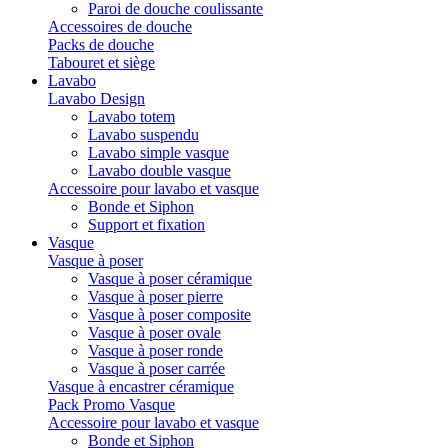
Paroi de douche coulissante
Accessoires de douche
Packs de douche
Tabouret et siège
Lavabo
Lavabo Design
Lavabo totem
Lavabo suspendu
Lavabo simple vasque
Lavabo double vasque
Accessoire pour lavabo et vasque
Bonde et Siphon
Support et fixation
Vasque
Vasque à poser
Vasque à poser céramique
Vasque à poser pierre
Vasque à poser composite
Vasque à poser ovale
Vasque à poser ronde
Vasque à poser carrée
Vasque à encastrer céramique
Pack Promo Vasque
Accessoire pour lavabo et vasque
Bonde et Siphon