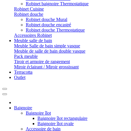
Robinet baignoire Thermostatique
Robinet Cuisine
Robinet douche
Robinet douche Mural
Robinet douche encastré
Robinet douche Thermostatique
Accessoires Robinet
Meuble salle de bain
Meuble Salle de bain simple vasque
Meuble de salle de bain double vasque
Pack meuble
Tiroir et armoire de rangement
Miroir éclairant / Miroir grossissant
Terracotta
Outlet
Baignoire
Baignoire îlot
Baignoire îlot rectangulaire
Baignoire îlot ovale
Accessoire de bain