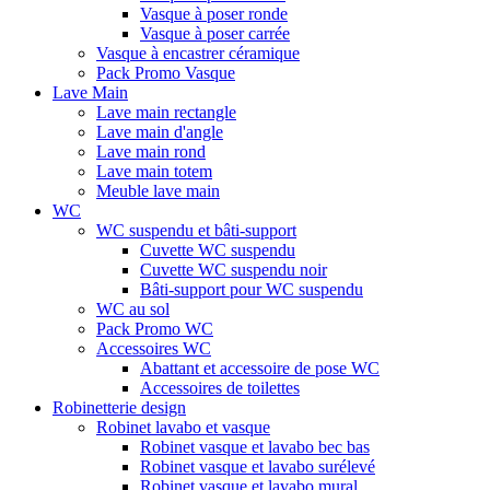
Vasque à poser ronde
Vasque à poser carrée
Vasque à encastrer céramique
Pack Promo Vasque
Lave Main
Lave main rectangle
Lave main d'angle
Lave main rond
Lave main totem
Meuble lave main
WC
WC suspendu et bâti-support
Cuvette WC suspendu
Cuvette WC suspendu noir
Bâti-support pour WC suspendu
WC au sol
Pack Promo WC
Accessoires WC
Abattant et accessoire de pose WC
Accessoires de toilettes
Robinetterie design
Robinet lavabo et vasque
Robinet vasque et lavabo bec bas
Robinet vasque et lavabo surélevé
Robinet vasque et lavabo mural