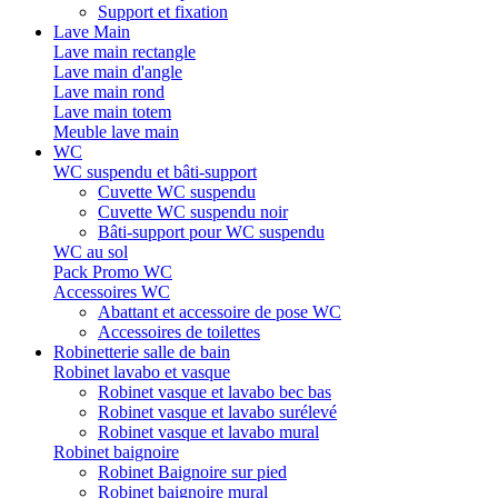
Support et fixation
Lave Main
Lave main rectangle
Lave main d'angle
Lave main rond
Lave main totem
Meuble lave main
WC
WC suspendu et bâti-support
Cuvette WC suspendu
Cuvette WC suspendu noir
Bâti-support pour WC suspendu
WC au sol
Pack Promo WC
Accessoires WC
Abattant et accessoire de pose WC
Accessoires de toilettes
Robinetterie salle de bain
Robinet lavabo et vasque
Robinet vasque et lavabo bec bas
Robinet vasque et lavabo surélevé
Robinet vasque et lavabo mural
Robinet baignoire
Robinet Baignoire sur pied
Robinet baignoire mural