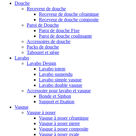
Douche
Receveur de douche
Receveur de douche céramique
Receveur de douche composite
Paroi de Douche
Paroi de douche Fixe
Paroi de douche coulissante
Accessoires de douche
Packs de douche
Tabouret et siège
Lavabo
Lavabo Design
Lavabo totem
Lavabo suspendu
Lavabo simple vasque
Lavabo double vasque
Accessoire pour lavabo et vasque
Bonde et Siphon
Support et fixation
Vasque
Vasque à poser
Vasque à poser céramique
Vasque à poser pierre
Vasque à poser composite
Vasque à poser ovale