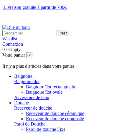
Livraison gratuite à partir de 700€
NOUS CONTACTER
test
Wishlist
Connexion
0
/
Empty
Votre panier
×
Il n'y a plus d'articles dans votre panier
Baignoire
Baignoire îlot
Baignoire îlot rectangulaire
Baignoire îlot ovale
Accessoire de bain
Douche
Receveur de douche
Receveur de douche céramique
Receveur de douche composite
Paroi de Douche
Paroi de douche Fixe