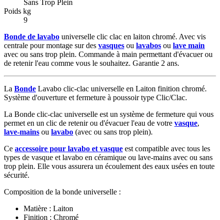
Sans Trop Plein
Poids kg
9
Bonde de lavabo
universelle clic clac en laiton chromé. Avec vis
centrale pour montage sur des
vasques
ou
lavabos
ou
lave main
avec ou sans trop plein. Commande à main permettant d'évacuer ou
de retenir l'eau comme vous le souhaitez. Garantie 2 ans.
La
Bonde
Lavabo clic-clac universelle en Laiton finition chromé.
Système d'ouverture et fermeture à poussoir type Clic/Clac.
La Bonde clic-clac universelle est un système de fermeture qui vous
permet en un clic de retenir ou d'évacuer l'eau de votre
vasque
,
lave-mains
ou
lavabo
(avec ou sans trop plein).
Ce
accessoire pour lavabo et vasque
est compatible avec tous les
types de vasque et lavabo en céramique ou lave-mains avec ou sans
trop plein. Elle vous assurera un écoulement des eaux usées en toute
sécurité.
Composition de la bonde universelle :
Matière : Laiton
Finition : Chromé