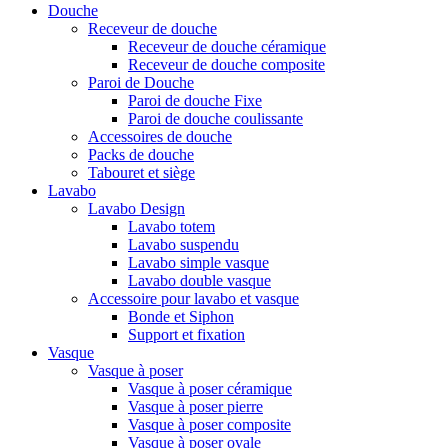
Douche
Receveur de douche
Receveur de douche céramique
Receveur de douche composite
Paroi de Douche
Paroi de douche Fixe
Paroi de douche coulissante
Accessoires de douche
Packs de douche
Tabouret et siège
Lavabo
Lavabo Design
Lavabo totem
Lavabo suspendu
Lavabo simple vasque
Lavabo double vasque
Accessoire pour lavabo et vasque
Bonde et Siphon
Support et fixation
Vasque
Vasque à poser
Vasque à poser céramique
Vasque à poser pierre
Vasque à poser composite
Vasque à poser ovale