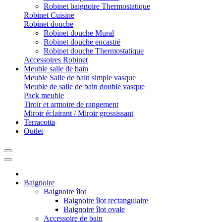
Robinet baignoire Thermostatique
Robinet Cuisine
Robinet douche
Robinet douche Mural
Robinet douche encastré
Robinet douche Thermostatique
Accessoires Robinet
Meuble salle de bain
Meuble Salle de bain simple vasque
Meuble de salle de bain double vasque
Pack meuble
Tiroir et armoire de rangement
Miroir éclairant / Miroir grossissant
Terracotta
Outlet
Baignoire
Baignoire îlot
Baignoire îlot rectangulaire
Baignoire îlot ovale
Accessoire de bain