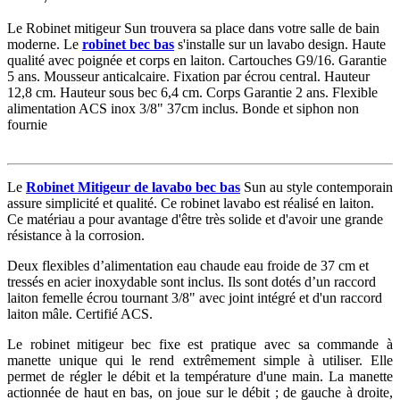
Le Robinet mitigeur Sun trouvera sa place dans votre salle de bain
moderne. Le
robinet bec bas
s'installe sur un lavabo design. Haute
qualité avec poignée et corps en laiton. Cartouches G9/16. Garantie
5 ans. Mousseur anticalcaire. Fixation par écrou central. Hauteur
12,8 cm. Hauteur sous bec 6,4 cm. Corps Garantie 2 ans. Flexible
alimentation ACS inox 3/8" 37cm inclus. Bonde et siphon non
fournie
Le
Robinet Mitigeur de lavabo bec bas
Sun au style contemporain
assure simplicité et qualité. Ce robinet lavabo est réalisé en laiton.
Ce matériau a pour avantage d'être très solide et d'avoir une grande
résistance à la corrosion.
Deux flexibles d’alimentation eau chaude eau froide de 37 cm et
tressés en acier inoxydable sont inclus. Ils sont dotés d’un raccord
laiton femelle écrou tournant 3/8" avec joint intégré et d'un raccord
laiton mâle. Certifié ACS.
Le robinet mitigeur bec fixe est pratique avec sa commande à
manette unique qui le rend extrêmement simple à utiliser. Elle
permet de régler le débit et la température d'une main. La manette
actionnée de haut en bas, on joue sur le débit ; de gauche à droite,