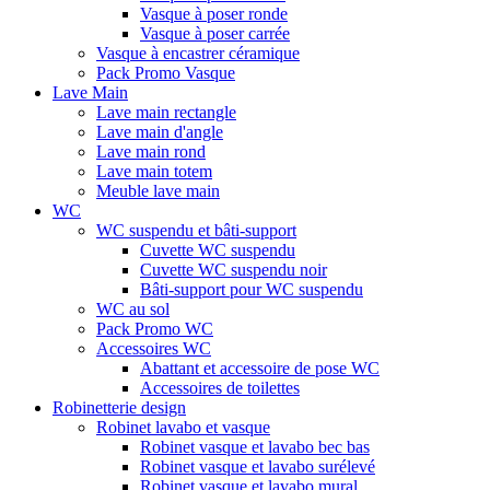
Vasque à poser ronde
Vasque à poser carrée
Vasque à encastrer céramique
Pack Promo Vasque
Lave Main
Lave main rectangle
Lave main d'angle
Lave main rond
Lave main totem
Meuble lave main
WC
WC suspendu et bâti-support
Cuvette WC suspendu
Cuvette WC suspendu noir
Bâti-support pour WC suspendu
WC au sol
Pack Promo WC
Accessoires WC
Abattant et accessoire de pose WC
Accessoires de toilettes
Robinetterie design
Robinet lavabo et vasque
Robinet vasque et lavabo bec bas
Robinet vasque et lavabo surélevé
Robinet vasque et lavabo mural