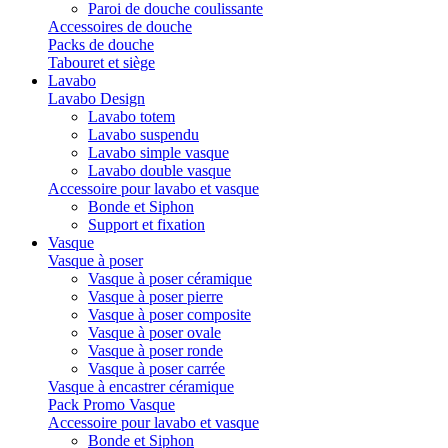
Paroi de douche coulissante
Accessoires de douche
Packs de douche
Tabouret et siège
Lavabo
Lavabo Design
Lavabo totem
Lavabo suspendu
Lavabo simple vasque
Lavabo double vasque
Accessoire pour lavabo et vasque
Bonde et Siphon
Support et fixation
Vasque
Vasque à poser
Vasque à poser céramique
Vasque à poser pierre
Vasque à poser composite
Vasque à poser ovale
Vasque à poser ronde
Vasque à poser carrée
Vasque à encastrer céramique
Pack Promo Vasque
Accessoire pour lavabo et vasque
Bonde et Siphon