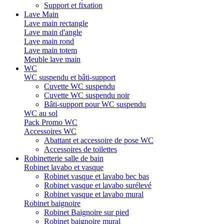
Support et fixation
Lave Main
Lave main rectangle
Lave main d'angle
Lave main rond
Lave main totem
Meuble lave main
WC
WC suspendu et bâti-support
Cuvette WC suspendu
Cuvette WC suspendu noir
Bâti-support pour WC suspendu
WC au sol
Pack Promo WC
Accessoires WC
Abattant et accessoire de pose WC
Accessoires de toilettes
Robinetterie salle de bain
Robinet lavabo et vasque
Robinet vasque et lavabo bec bas
Robinet vasque et lavabo surélevé
Robinet vasque et lavabo mural
Robinet baignoire
Robinet Baignoire sur pied
Robinet baignoire mural