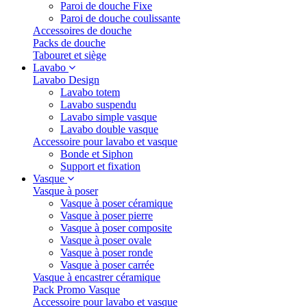
Paroi de douche Fixe
Paroi de douche coulissante
Accessoires de douche
Packs de douche
Tabouret et siège
Lavabo
Lavabo Design
Lavabo totem
Lavabo suspendu
Lavabo simple vasque
Lavabo double vasque
Accessoire pour lavabo et vasque
Bonde et Siphon
Support et fixation
Vasque
Vasque à poser
Vasque à poser céramique
Vasque à poser pierre
Vasque à poser composite
Vasque à poser ovale
Vasque à poser ronde
Vasque à poser carrée
Vasque à encastrer céramique
Pack Promo Vasque
Accessoire pour lavabo et vasque