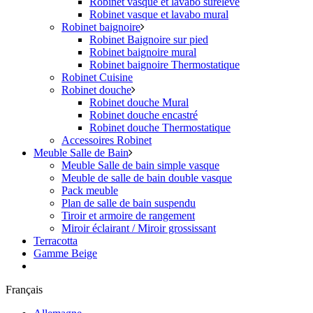
Robinet vasque et lavabo surélevé
Robinet vasque et lavabo mural
Robinet baignoire
Robinet Baignoire sur pied
Robinet baignoire mural
Robinet baignoire Thermostatique
Robinet Cuisine
Robinet douche
Robinet douche Mural
Robinet douche encastré
Robinet douche Thermostatique
Accessoires Robinet
Meuble Salle de Bain
Meuble Salle de bain simple vasque
Meuble de salle de bain double vasque
Pack meuble
Plan de salle de bain suspendu
Tiroir et armoire de rangement
Miroir éclairant / Miroir grossissant
Terracotta
Gamme Beige
Français