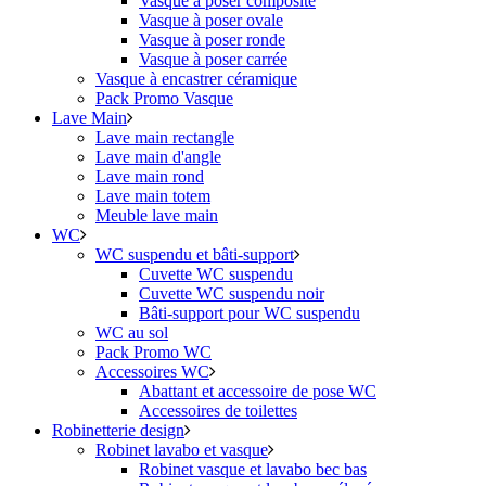
Vasque à poser composite
Vasque à poser ovale
Vasque à poser ronde
Vasque à poser carrée
Vasque à encastrer céramique
Pack Promo Vasque
Lave Main
Lave main rectangle
Lave main d'angle
Lave main rond
Lave main totem
Meuble lave main
WC
WC suspendu et bâti-support
Cuvette WC suspendu
Cuvette WC suspendu noir
Bâti-support pour WC suspendu
WC au sol
Pack Promo WC
Accessoires WC
Abattant et accessoire de pose WC
Accessoires de toilettes
Robinetterie design
Robinet lavabo et vasque
Robinet vasque et lavabo bec bas