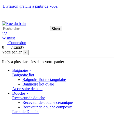
Livraison gratuite à partir de 700€
NOUS CONTACTER
test
Wishlist
Connexion
0
/
Empty
Votre panier
×
Il n'y a plus d'articles dans votre panier
Baignoire
Baignoire îlot
Baignoire îlot rectangulaire
Baignoire îlot ovale
Accessoire de bain
Douche
Receveur de douche
Receveur de douche céramique
Receveur de douche composite
Paroi de Douche