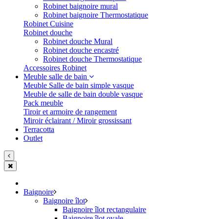
Robinet baignoire mural
Robinet baignoire Thermostatique
Robinet Cuisine
Robinet douche
Robinet douche Mural
Robinet douche encastré
Robinet douche Thermostatique
Accessoires Robinet
Meuble salle de bain
Meuble Salle de bain simple vasque
Meuble de salle de bain double vasque
Pack meuble
Tiroir et armoire de rangement
Miroir éclairant / Miroir grossissant
Terracotta
Outlet
Baignoire
Baignoire îlot
Baignoire îlot rectangulaire
Baignoire îlot ovale