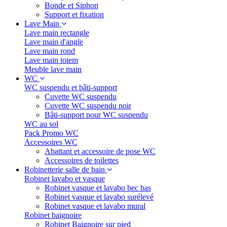
Bonde et Siphon
Support et fixation
Lave Main
Lave main rectangle
Lave main d'angle
Lave main rond
Lave main totem
Meuble lave main
WC
WC suspendu et bâti-support
Cuvette WC suspendu
Cuvette WC suspendu noir
Bâti-support pour WC suspendu
WC au sol
Pack Promo WC
Accessoires WC
Abattant et accessoire de pose WC
Accessoires de toilettes
Robinetterie salle de bain
Robinet lavabo et vasque
Robinet vasque et lavabo bec bas
Robinet vasque et lavabo surélevé
Robinet vasque et lavabo mural
Robinet baignoire
Robinet Baignoire sur pied