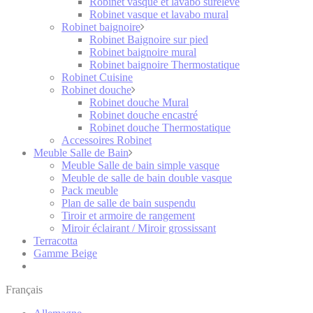
Robinet vasque et lavabo surélevé
Robinet vasque et lavabo mural
Robinet baignoire
Robinet Baignoire sur pied
Robinet baignoire mural
Robinet baignoire Thermostatique
Robinet Cuisine
Robinet douche
Robinet douche Mural
Robinet douche encastré
Robinet douche Thermostatique
Accessoires Robinet
Meuble Salle de Bain
Meuble Salle de bain simple vasque
Meuble de salle de bain double vasque
Pack meuble
Plan de salle de bain suspendu
Tiroir et armoire de rangement
Miroir éclairant / Miroir grossissant
Terracotta
Gamme Beige
Français