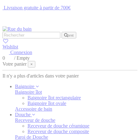
Livraison gratuite à partir de 700€
NOUS CONTACTER
test
Wishlist
Connexion
0
/
Empty
Votre panier
×
Il n'y a plus d'articles dans votre panier
Baignoire
Baignoire îlot
Baignoire îlot rectangulaire
Baignoire îlot ovale
Accessoire de bain
Douche
Receveur de douche
Receveur de douche céramique
Receveur de douche composite
Paroi de Douche