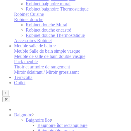
Robinet baignoire mural
Robinet baignoire Thermostatique
Robinet Cuisine
Robinet douche
Robinet douche Mural
Robinet douche encastré
Robinet douche Thermostatique
Accessoires Robinet
Meuble salle de bain
Meuble Salle de bain simple vasque
Meuble de salle de bain double vasque
Pack meuble
Tiroir et armoire de rangement
Miroir éclairant / Miroir grossissant
Terracotta
Outlet
Baignoire
Baignoire îlot
Baignoire îlot rectangulaire
Baignoire îlot ovale