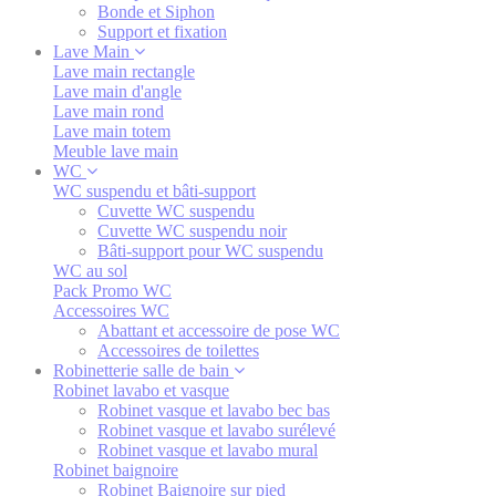
Bonde et Siphon
Support et fixation
Lave Main
Lave main rectangle
Lave main d'angle
Lave main rond
Lave main totem
Meuble lave main
WC
WC suspendu et bâti-support
Cuvette WC suspendu
Cuvette WC suspendu noir
Bâti-support pour WC suspendu
WC au sol
Pack Promo WC
Accessoires WC
Abattant et accessoire de pose WC
Accessoires de toilettes
Robinetterie salle de bain
Robinet lavabo et vasque
Robinet vasque et lavabo bec bas
Robinet vasque et lavabo surélevé
Robinet vasque et lavabo mural
Robinet baignoire
Robinet Baignoire sur pied