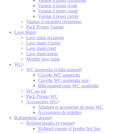
Vasque à poser composite
Vasque à poser ovale
Vasque à poser ronde
Vasque à poser carrée
Vasque à encastrer céramique
Pack Promo Vasque
Lave Main
Lave main rectangle
Lave main d'angle
Lave main rond
Lave main totem
Meuble lave main
WC
WC suspendu et bâti-support
Cuvette WC suspendu
Cuvette WC suspendu noir
Bâti-support pour WC suspendu
WC au sol
Pack Promo WC
Accessoires WC
Abattant et accessoire de pose WC
Accessoires de toilettes
Robinetterie design
Robinet lavabo et vasque
Robinet vasque et lavabo bec bas