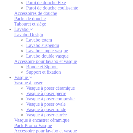
Paroi de douche Fixe
Paroi de douche coulissante
Accessoires de douche
Packs de douche
Tabouret et siège
Lavabo
Lavabo Design
Lavabo totem
Lavabo suspendu
Lavabo simple vasque
Lavabo double vasque
Accessoire pour lavabo et vasque
Bonde et Siphon
Support et fixation
Vasque
Vasque à poser
Vasque à poser céramique
Vasque à poser pierre
Vasque à poser composite
Vasque à poser ovale
Vasque à poser ronde
Vasque à poser carrée
Vasque à encastrer céramique
Pack Promo Vasque
Accessoire pour lavabo et vasque