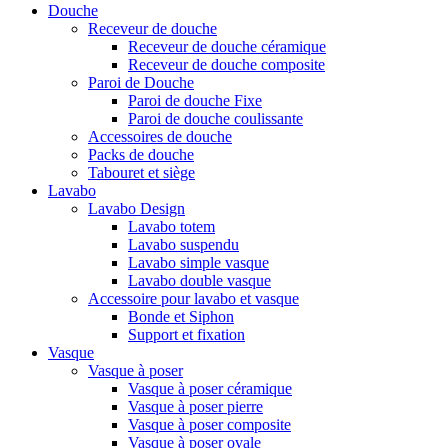
Douche
Receveur de douche
Receveur de douche céramique
Receveur de douche composite
Paroi de Douche
Paroi de douche Fixe
Paroi de douche coulissante
Accessoires de douche
Packs de douche
Tabouret et siège
Lavabo
Lavabo Design
Lavabo totem
Lavabo suspendu
Lavabo simple vasque
Lavabo double vasque
Accessoire pour lavabo et vasque
Bonde et Siphon
Support et fixation
Vasque
Vasque à poser
Vasque à poser céramique
Vasque à poser pierre
Vasque à poser composite
Vasque à poser ovale