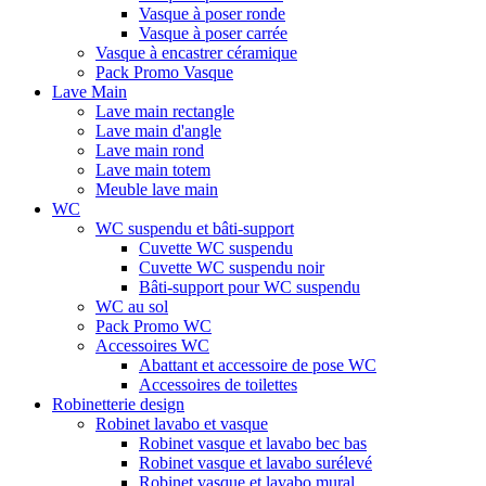
Vasque à poser ronde
Vasque à poser carrée
Vasque à encastrer céramique
Pack Promo Vasque
Lave Main
Lave main rectangle
Lave main d'angle
Lave main rond
Lave main totem
Meuble lave main
WC
WC suspendu et bâti-support
Cuvette WC suspendu
Cuvette WC suspendu noir
Bâti-support pour WC suspendu
WC au sol
Pack Promo WC
Accessoires WC
Abattant et accessoire de pose WC
Accessoires de toilettes
Robinetterie design
Robinet lavabo et vasque
Robinet vasque et lavabo bec bas
Robinet vasque et lavabo surélevé
Robinet vasque et lavabo mural