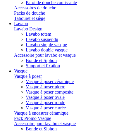
Paroi de douche coulissante
Accessoires de douche
Packs de douche
Tabouret et siège
Lavabo
Lavabo Design
Lavabo totem
Lavabo suspendu
Lavabo simple vasque
Lavabo double vasque
Accessoire pour lavabo et vasque
Bonde et Siphon
Support et fixation
Vasque
Vasque à poser
Vasque à poser céramique
Vasque à poser pierre
Vasque à poser composite
Vasque à poser ovale
Vasque à poser ronde
Vasque à poser carrée
Vasque à encastrer céramique
Pack Promo Vasque
Accessoire pour lavabo et vasque
Bonde et Siphon