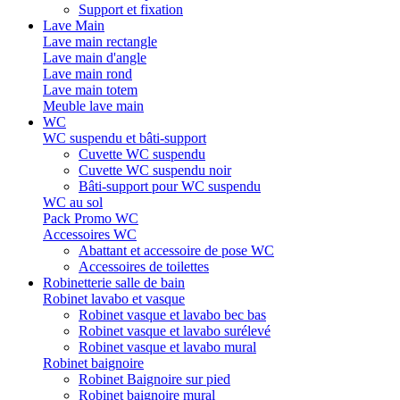
Support et fixation
Lave Main
Lave main rectangle
Lave main d'angle
Lave main rond
Lave main totem
Meuble lave main
WC
WC suspendu et bâti-support
Cuvette WC suspendu
Cuvette WC suspendu noir
Bâti-support pour WC suspendu
WC au sol
Pack Promo WC
Accessoires WC
Abattant et accessoire de pose WC
Accessoires de toilettes
Robinetterie salle de bain
Robinet lavabo et vasque
Robinet vasque et lavabo bec bas
Robinet vasque et lavabo surélevé
Robinet vasque et lavabo mural
Robinet baignoire
Robinet Baignoire sur pied
Robinet baignoire mural