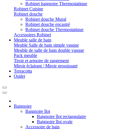
Robinet baignoire Thermostatique
Robinet Cuisine
Robinet douche
Robinet douche Mural
Robinet douche encastré
Robinet douche Thermostatique
Accessoires Robinet
Meuble salle de bain
Meuble Salle de bain simple vasque
Meuble de salle de bain double vasque
Pack meuble
Tiroir et armoire de rangement
Miroir éclairant / Miroir grossissant
Terracotta
Outlet
Baignoire
Baignoire îlot
Baignoire îlot rectangulaire
Baignoire îlot ovale
Accessoire de bain