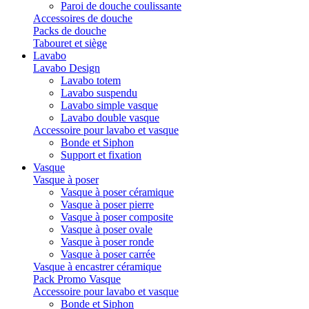
Paroi de douche coulissante
Accessoires de douche
Packs de douche
Tabouret et siège
Lavabo
Lavabo Design
Lavabo totem
Lavabo suspendu
Lavabo simple vasque
Lavabo double vasque
Accessoire pour lavabo et vasque
Bonde et Siphon
Support et fixation
Vasque
Vasque à poser
Vasque à poser céramique
Vasque à poser pierre
Vasque à poser composite
Vasque à poser ovale
Vasque à poser ronde
Vasque à poser carrée
Vasque à encastrer céramique
Pack Promo Vasque
Accessoire pour lavabo et vasque
Bonde et Siphon