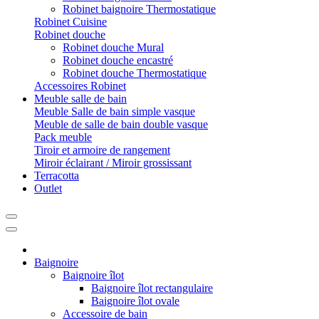
Robinet baignoire Thermostatique
Robinet Cuisine
Robinet douche
Robinet douche Mural
Robinet douche encastré
Robinet douche Thermostatique
Accessoires Robinet
Meuble salle de bain
Meuble Salle de bain simple vasque
Meuble de salle de bain double vasque
Pack meuble
Tiroir et armoire de rangement
Miroir éclairant / Miroir grossissant
Terracotta
Outlet
Baignoire
Baignoire îlot
Baignoire îlot rectangulaire
Baignoire îlot ovale
Accessoire de bain