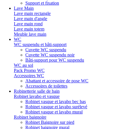
Support et fixation
Lave Main
Lave main rectangle
Lave main d'angle
Lave main rond
Lave main totem
Meuble lave main
WC
WC suspendu et bâti-support
Cuvette WC suspendu
Cuvette WC suspendu noir
Bâti-support pour WC suspendu
WC au sol
Pack Promo WC
Accessoires WC
Abattant et accessoire de pose WC
Accessoires de toilettes
Robinetterie salle de bain
Robinet lavabo et vasque
Robinet vasque et lavabo bec bas
Robinet vasque et lavabo surélevé
Robinet vasque et lavabo mural
Robinet baignoire
Robinet Baignoire sur pied
Robinet baignoire mural