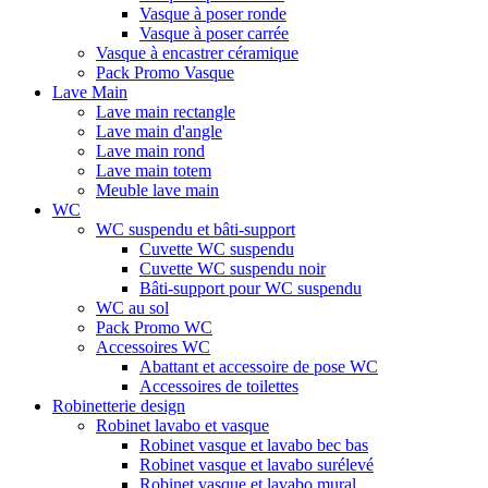
Vasque à poser ronde
Vasque à poser carrée
Vasque à encastrer céramique
Pack Promo Vasque
Lave Main
Lave main rectangle
Lave main d'angle
Lave main rond
Lave main totem
Meuble lave main
WC
WC suspendu et bâti-support
Cuvette WC suspendu
Cuvette WC suspendu noir
Bâti-support pour WC suspendu
WC au sol
Pack Promo WC
Accessoires WC
Abattant et accessoire de pose WC
Accessoires de toilettes
Robinetterie design
Robinet lavabo et vasque
Robinet vasque et lavabo bec bas
Robinet vasque et lavabo surélevé
Robinet vasque et lavabo mural