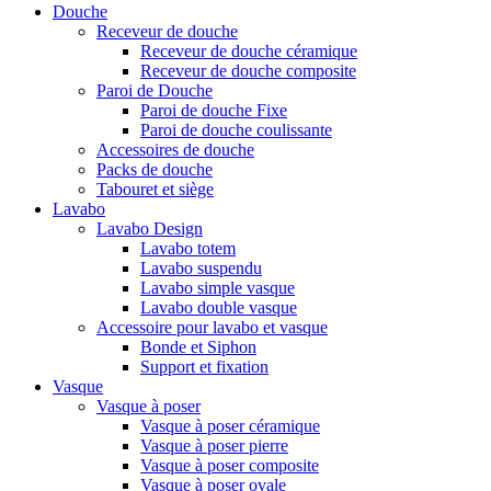
Douche
Receveur de douche
Receveur de douche céramique
Receveur de douche composite
Paroi de Douche
Paroi de douche Fixe
Paroi de douche coulissante
Accessoires de douche
Packs de douche
Tabouret et siège
Lavabo
Lavabo Design
Lavabo totem
Lavabo suspendu
Lavabo simple vasque
Lavabo double vasque
Accessoire pour lavabo et vasque
Bonde et Siphon
Support et fixation
Vasque
Vasque à poser
Vasque à poser céramique
Vasque à poser pierre
Vasque à poser composite
Vasque à poser ovale