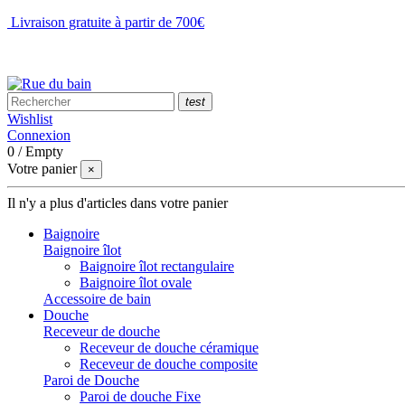
Livraison gratuite à partir de 700€
NOUS CONTACTER
test
Wishlist
Connexion
0
/
Empty
Votre panier
×
Il n'y a plus d'articles dans votre panier
Baignoire
Baignoire îlot
Baignoire îlot rectangulaire
Baignoire îlot ovale
Accessoire de bain
Douche
Receveur de douche
Receveur de douche céramique
Receveur de douche composite
Paroi de Douche
Paroi de douche Fixe