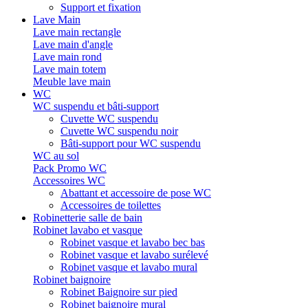
Support et fixation
Lave Main
Lave main rectangle
Lave main d'angle
Lave main rond
Lave main totem
Meuble lave main
WC
WC suspendu et bâti-support
Cuvette WC suspendu
Cuvette WC suspendu noir
Bâti-support pour WC suspendu
WC au sol
Pack Promo WC
Accessoires WC
Abattant et accessoire de pose WC
Accessoires de toilettes
Robinetterie salle de bain
Robinet lavabo et vasque
Robinet vasque et lavabo bec bas
Robinet vasque et lavabo surélevé
Robinet vasque et lavabo mural
Robinet baignoire
Robinet Baignoire sur pied
Robinet baignoire mural