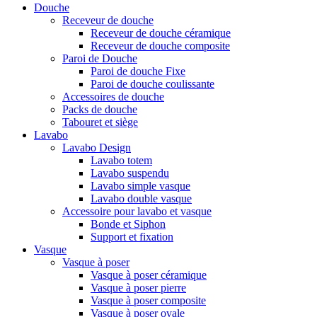
Douche
Receveur de douche
Receveur de douche céramique
Receveur de douche composite
Paroi de Douche
Paroi de douche Fixe
Paroi de douche coulissante
Accessoires de douche
Packs de douche
Tabouret et siège
Lavabo
Lavabo Design
Lavabo totem
Lavabo suspendu
Lavabo simple vasque
Lavabo double vasque
Accessoire pour lavabo et vasque
Bonde et Siphon
Support et fixation
Vasque
Vasque à poser
Vasque à poser céramique
Vasque à poser pierre
Vasque à poser composite
Vasque à poser ovale