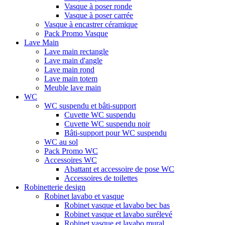
Vasque à poser ronde
Vasque à poser carrée
Vasque à encastrer céramique
Pack Promo Vasque
Lave Main
Lave main rectangle
Lave main d'angle
Lave main rond
Lave main totem
Meuble lave main
WC
WC suspendu et bâti-support
Cuvette WC suspendu
Cuvette WC suspendu noir
Bâti-support pour WC suspendu
WC au sol
Pack Promo WC
Accessoires WC
Abattant et accessoire de pose WC
Accessoires de toilettes
Robinetterie design
Robinet lavabo et vasque
Robinet vasque et lavabo bec bas
Robinet vasque et lavabo surélevé
Robinet vasque et lavabo mural