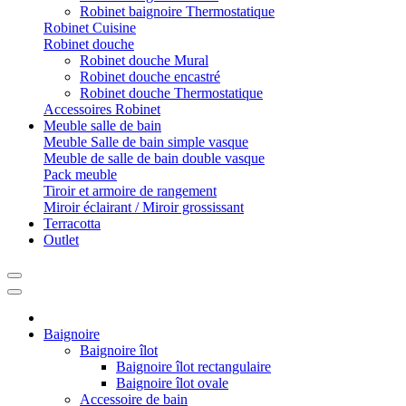
Robinet baignoire Thermostatique
Robinet Cuisine
Robinet douche
Robinet douche Mural
Robinet douche encastré
Robinet douche Thermostatique
Accessoires Robinet
Meuble salle de bain
Meuble Salle de bain simple vasque
Meuble de salle de bain double vasque
Pack meuble
Tiroir et armoire de rangement
Miroir éclairant / Miroir grossissant
Terracotta
Outlet
Baignoire
Baignoire îlot
Baignoire îlot rectangulaire
Baignoire îlot ovale
Accessoire de bain