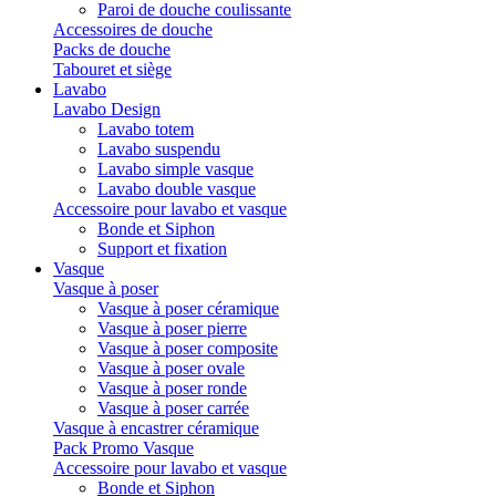
Paroi de douche coulissante
Accessoires de douche
Packs de douche
Tabouret et siège
Lavabo
Lavabo Design
Lavabo totem
Lavabo suspendu
Lavabo simple vasque
Lavabo double vasque
Accessoire pour lavabo et vasque
Bonde et Siphon
Support et fixation
Vasque
Vasque à poser
Vasque à poser céramique
Vasque à poser pierre
Vasque à poser composite
Vasque à poser ovale
Vasque à poser ronde
Vasque à poser carrée
Vasque à encastrer céramique
Pack Promo Vasque
Accessoire pour lavabo et vasque
Bonde et Siphon