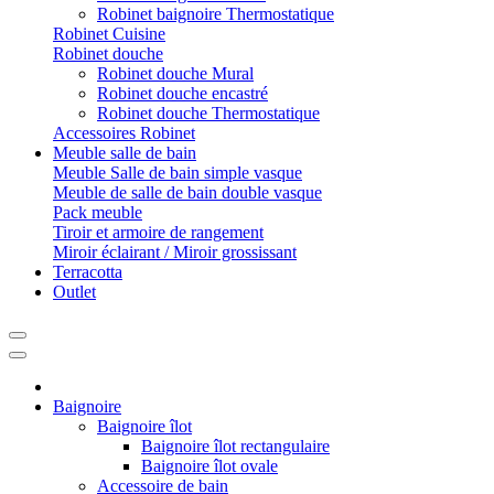
Robinet baignoire Thermostatique
Robinet Cuisine
Robinet douche
Robinet douche Mural
Robinet douche encastré
Robinet douche Thermostatique
Accessoires Robinet
Meuble salle de bain
Meuble Salle de bain simple vasque
Meuble de salle de bain double vasque
Pack meuble
Tiroir et armoire de rangement
Miroir éclairant / Miroir grossissant
Terracotta
Outlet
Baignoire
Baignoire îlot
Baignoire îlot rectangulaire
Baignoire îlot ovale
Accessoire de bain