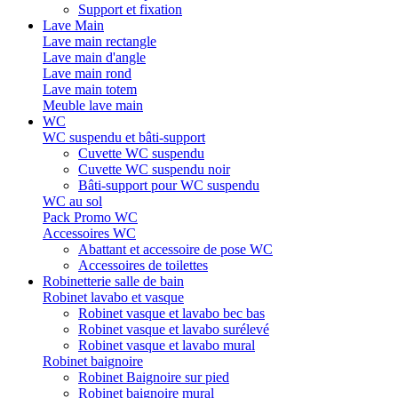
Support et fixation
Lave Main
Lave main rectangle
Lave main d'angle
Lave main rond
Lave main totem
Meuble lave main
WC
WC suspendu et bâti-support
Cuvette WC suspendu
Cuvette WC suspendu noir
Bâti-support pour WC suspendu
WC au sol
Pack Promo WC
Accessoires WC
Abattant et accessoire de pose WC
Accessoires de toilettes
Robinetterie salle de bain
Robinet lavabo et vasque
Robinet vasque et lavabo bec bas
Robinet vasque et lavabo surélevé
Robinet vasque et lavabo mural
Robinet baignoire
Robinet Baignoire sur pied
Robinet baignoire mural