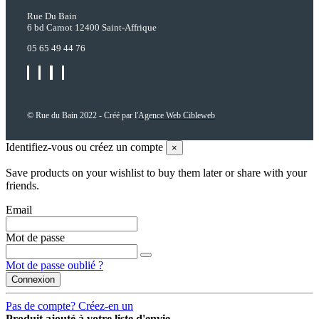
Rue Du Bain
6 bd Carnot 12400 Saint-Affrique
05 65 49 44 76
© Rue du Bain 2022 - Créé par l'
Agence Web Cibleweb
Identifiez-vous ou créez un compte
×
Save products on your wishlist to buy them later or share with your
friends.
Email
Mot de passe
Mot de passe oublié ?
Connexion
Pas de compte? Créez-en un
Produit ajouté à votre liste d'envie