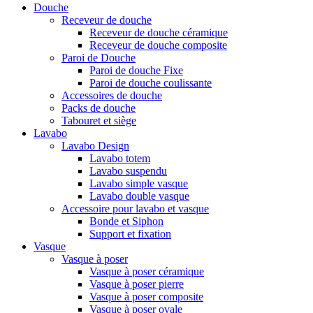
Douche
Receveur de douche
Receveur de douche céramique
Receveur de douche composite
Paroi de Douche
Paroi de douche Fixe
Paroi de douche coulissante
Accessoires de douche
Packs de douche
Tabouret et siège
Lavabo
Lavabo Design
Lavabo totem
Lavabo suspendu
Lavabo simple vasque
Lavabo double vasque
Accessoire pour lavabo et vasque
Bonde et Siphon
Support et fixation
Vasque
Vasque à poser
Vasque à poser céramique
Vasque à poser pierre
Vasque à poser composite
Vasque à poser ovale