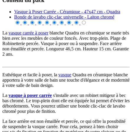
Contenu du pack
Vasque à Poser Carrée - Céramique - 47x47 cm - Quadra
Bonde de lavabo clic-clac universelle - Laiton chromé
La
vasque carrée à poser
blanche Quadra en céramique se marie très
bien avec les meubles de couleur foncés. Avec trop-plein. Plage de
Robinetterie percée. Vasque à poser ou à suspendre. Face arrière
non émaillée et percée. Longueur 46,5 cm. Hauteur 15 cm. Garantie
2 ans.
Esthétique et facile à poser, la
vasque
Quadra en céramique blanche
apportera à votre salle de bain une touche d'élégance et de modernité
à votre salle de bain design.
La
vasque à poser carrée
s'installe avec un robinet mitigeur à bec
bas chromé. Le trop-plein dont elle est équipée lui permet d'éviter les
débordements. Vous pourrez utiliser une bonde clic-clac de lavabo
chromé pour plus de finition.
La face arrière est non émaillée et percée, ce qui offre la possibilité
de suspendre la vasque carrée. Pour cela, pensez à bien choisir
vos vis de fixation en fonction du matériaux de votre cloison ou de