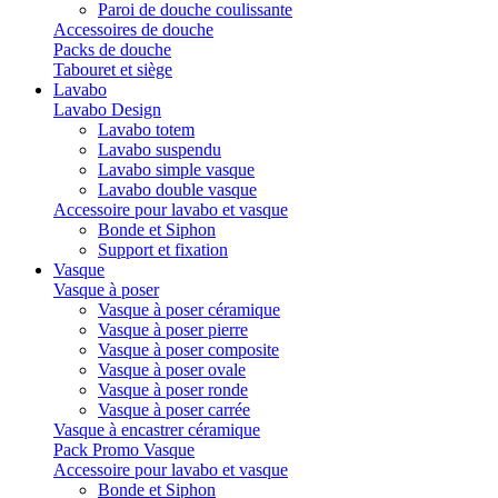
Paroi de douche coulissante
Accessoires de douche
Packs de douche
Tabouret et siège
Lavabo
Lavabo Design
Lavabo totem
Lavabo suspendu
Lavabo simple vasque
Lavabo double vasque
Accessoire pour lavabo et vasque
Bonde et Siphon
Support et fixation
Vasque
Vasque à poser
Vasque à poser céramique
Vasque à poser pierre
Vasque à poser composite
Vasque à poser ovale
Vasque à poser ronde
Vasque à poser carrée
Vasque à encastrer céramique
Pack Promo Vasque
Accessoire pour lavabo et vasque
Bonde et Siphon