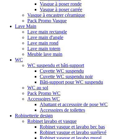
Vasque à poser ronde
Vasque à poser carrée
Vasque à encastrer céramique
Pack Promo Vasque
Lave Main
Lave main rectangle
Lave main d'angle
Lave main rond
Lave main totem
Meuble lave main
WC
WC suspendu et bâti-support
Cuvette WC suspendu
Cuvette WC suspendu noir
Bâti-support pour WC suspendu
WC au sol
Pack Promo WC
Accessoires WC
Abattant et accessoire de pose WC
Accessoires de toilettes
Robinetterie design
Robinet lavabo et vasque
Robinet vasque et lavabo bec bas
Robinet vasque et lavabo surélevé
Robinet vasque et lavabo mural