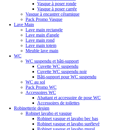
Vasque à poser ronde
Vasque à poser carrée
Vasque à encastrer céramique
Pack Promo Vasque
Lave Main
Lave main rectangle
Lave main d'angle
Lave main rond
Lave main totem
Meuble lave main
WC
WC suspendu et bâti-support
Cuvette WC suspendu
Cuvette WC suspendu noir
Bâti-support pour WC suspendu
WC au sol
Pack Promo WC
Accessoires WC
Abattant et accessoire de pose WC
Accessoires de toilettes
Robinetterie design
Robinet lavabo et vasque
Robinet vasque et lavabo bec bas
Robinet vasque et lavabo surélevé
Robinet vasque et lavabo mural