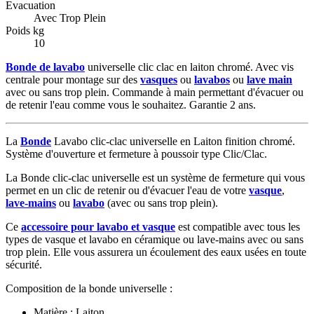
Evacuation
Avec Trop Plein
Poids kg
10
Bonde de lavabo
universelle clic clac en laiton chromé. Avec vis
centrale pour montage sur des
vasques
ou
lavabos
ou
lave main
avec ou sans trop plein. Commande à main permettant d'évacuer ou
de retenir l'eau comme vous le souhaitez. Garantie 2 ans.
La
Bonde
Lavabo clic-clac universelle en Laiton finition chromé.
Système d'ouverture et fermeture à poussoir type Clic/Clac.
La Bonde clic-clac universelle est un système de fermeture qui vous
permet en un clic de retenir ou d'évacuer l'eau de votre
vasque
,
lave-mains
ou
lavabo
(avec ou sans trop plein).
Ce
accessoire pour lavabo et vasque
est compatible avec tous les
types de vasque et lavabo en céramique ou lave-mains avec ou sans
trop plein. Elle vous assurera un écoulement des eaux usées en toute
sécurité.
Composition de la bonde universelle :
Matière : Laiton