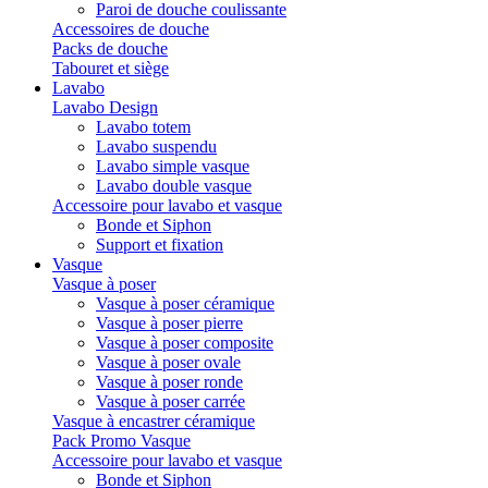
Paroi de douche coulissante
Accessoires de douche
Packs de douche
Tabouret et siège
Lavabo
Lavabo Design
Lavabo totem
Lavabo suspendu
Lavabo simple vasque
Lavabo double vasque
Accessoire pour lavabo et vasque
Bonde et Siphon
Support et fixation
Vasque
Vasque à poser
Vasque à poser céramique
Vasque à poser pierre
Vasque à poser composite
Vasque à poser ovale
Vasque à poser ronde
Vasque à poser carrée
Vasque à encastrer céramique
Pack Promo Vasque
Accessoire pour lavabo et vasque
Bonde et Siphon