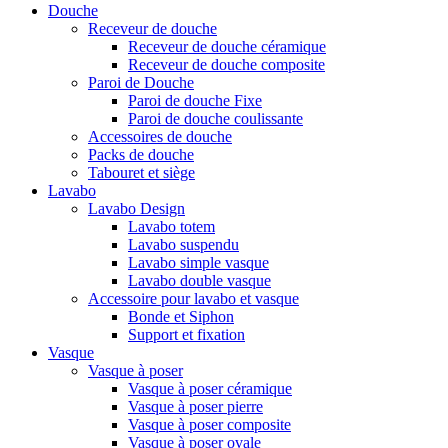
Douche
Receveur de douche
Receveur de douche céramique
Receveur de douche composite
Paroi de Douche
Paroi de douche Fixe
Paroi de douche coulissante
Accessoires de douche
Packs de douche
Tabouret et siège
Lavabo
Lavabo Design
Lavabo totem
Lavabo suspendu
Lavabo simple vasque
Lavabo double vasque
Accessoire pour lavabo et vasque
Bonde et Siphon
Support et fixation
Vasque
Vasque à poser
Vasque à poser céramique
Vasque à poser pierre
Vasque à poser composite
Vasque à poser ovale