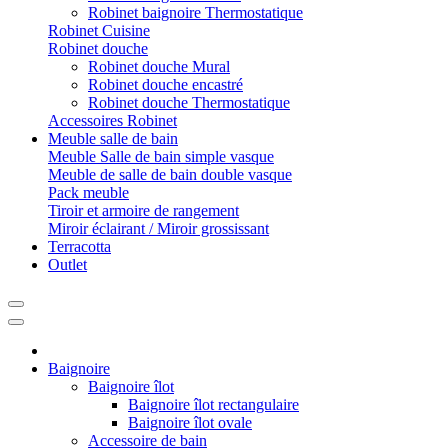
Robinet baignoire Thermostatique
Robinet Cuisine
Robinet douche
Robinet douche Mural
Robinet douche encastré
Robinet douche Thermostatique
Accessoires Robinet
Meuble salle de bain
Meuble Salle de bain simple vasque
Meuble de salle de bain double vasque
Pack meuble
Tiroir et armoire de rangement
Miroir éclairant / Miroir grossissant
Terracotta
Outlet
Baignoire
Baignoire îlot
Baignoire îlot rectangulaire
Baignoire îlot ovale
Accessoire de bain