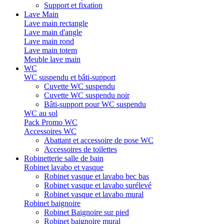
Support et fixation
Lave Main
Lave main rectangle
Lave main d'angle
Lave main rond
Lave main totem
Meuble lave main
WC
WC suspendu et bâti-support
Cuvette WC suspendu
Cuvette WC suspendu noir
Bâti-support pour WC suspendu
WC au sol
Pack Promo WC
Accessoires WC
Abattant et accessoire de pose WC
Accessoires de toilettes
Robinetterie salle de bain
Robinet lavabo et vasque
Robinet vasque et lavabo bec bas
Robinet vasque et lavabo surélevé
Robinet vasque et lavabo mural
Robinet baignoire
Robinet Baignoire sur pied
Robinet baignoire mural