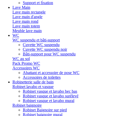
Support et fixation
Lave Main
Lave main rectangle
Lave main d'angle
Lave main rond
Lave main totem
Meuble lave main
WC
WC suspendu et bâti-support
Cuvette WC suspendu
Cuvette WC suspendu noir
Bâti-support pour WC suspendu
WC au sol
Pack Promo WC
Accessoires WC
Abattant et accessoire de pose WC
Accessoires de toilettes
Robinetterie salle de bain
Robinet lavabo et vasque
Robinet vasque et lavabo bec bas
Robinet vasque et lavabo surélevé
Robinet vasque et lavabo mural
Robinet baignoire
Robinet Baignoire sur pied
Robinet baignoire mural