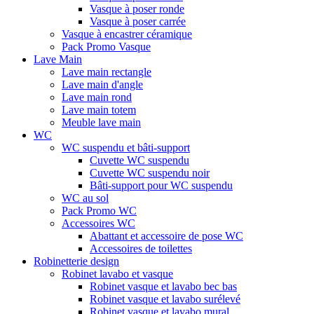
Vasque à poser ronde
Vasque à poser carrée
Vasque à encastrer céramique
Pack Promo Vasque
Lave Main
Lave main rectangle
Lave main d'angle
Lave main rond
Lave main totem
Meuble lave main
WC
WC suspendu et bâti-support
Cuvette WC suspendu
Cuvette WC suspendu noir
Bâti-support pour WC suspendu
WC au sol
Pack Promo WC
Accessoires WC
Abattant et accessoire de pose WC
Accessoires de toilettes
Robinetterie design
Robinet lavabo et vasque
Robinet vasque et lavabo bec bas
Robinet vasque et lavabo surélevé
Robinet vasque et lavabo mural