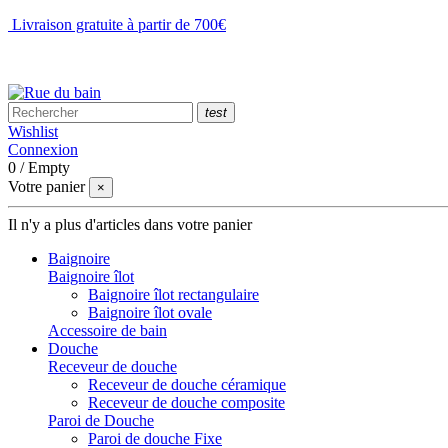
Livraison gratuite à partir de 700€
NOUS CONTACTER
test
Wishlist
Connexion
0
/
Empty
Votre panier
×
Il n'y a plus d'articles dans votre panier
Baignoire
Baignoire îlot
Baignoire îlot rectangulaire
Baignoire îlot ovale
Accessoire de bain
Douche
Receveur de douche
Receveur de douche céramique
Receveur de douche composite
Paroi de Douche
Paroi de douche Fixe