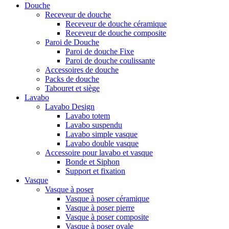
Douche
Receveur de douche
Receveur de douche céramique
Receveur de douche composite
Paroi de Douche
Paroi de douche Fixe
Paroi de douche coulissante
Accessoires de douche
Packs de douche
Tabouret et siège
Lavabo
Lavabo Design
Lavabo totem
Lavabo suspendu
Lavabo simple vasque
Lavabo double vasque
Accessoire pour lavabo et vasque
Bonde et Siphon
Support et fixation
Vasque
Vasque à poser
Vasque à poser céramique
Vasque à poser pierre
Vasque à poser composite
Vasque à poser ovale