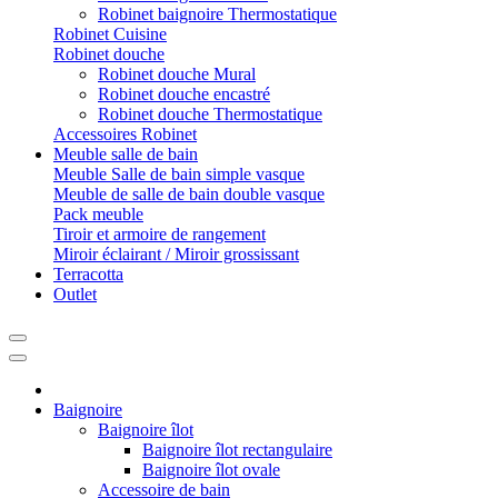
Robinet baignoire Thermostatique
Robinet Cuisine
Robinet douche
Robinet douche Mural
Robinet douche encastré
Robinet douche Thermostatique
Accessoires Robinet
Meuble salle de bain
Meuble Salle de bain simple vasque
Meuble de salle de bain double vasque
Pack meuble
Tiroir et armoire de rangement
Miroir éclairant / Miroir grossissant
Terracotta
Outlet
Baignoire
Baignoire îlot
Baignoire îlot rectangulaire
Baignoire îlot ovale
Accessoire de bain