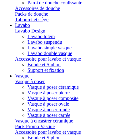
Paroi de douche coulissante
Accessoires de douche
Packs de douche
Tabouret et siège
Lavabo
Lavabo Design
Lavabo totem
Lavabo suspendu
Lavabo simple vasque
Lavabo double vasque
Accessoire pour lavabo et vasque
Bonde et Siphon
Support et fixation
Vasque
Vasque à poser
Vasque à poser céramique
Vasque à poser pierre
Vasque à poser composite
Vasque à poser ovale
Vasque à poser ronde
Vasque à poser carrée
Vasque à encastrer céramique
Pack Promo Vasque
Accessoire pour lavabo et vasque
Bonde et Siphon