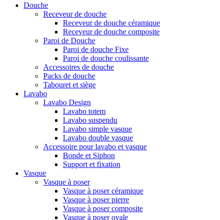
Douche
Receveur de douche
Receveur de douche céramique
Receveur de douche composite
Paroi de Douche
Paroi de douche Fixe
Paroi de douche coulissante
Accessoires de douche
Packs de douche
Tabouret et siège
Lavabo
Lavabo Design
Lavabo totem
Lavabo suspendu
Lavabo simple vasque
Lavabo double vasque
Accessoire pour lavabo et vasque
Bonde et Siphon
Support et fixation
Vasque
Vasque à poser
Vasque à poser céramique
Vasque à poser pierre
Vasque à poser composite
Vasque à poser ovale