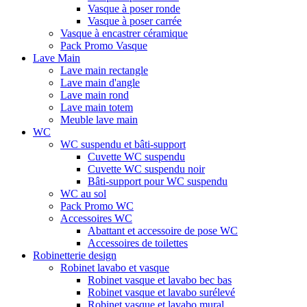
Vasque à poser ronde
Vasque à poser carrée
Vasque à encastrer céramique
Pack Promo Vasque
Lave Main
Lave main rectangle
Lave main d'angle
Lave main rond
Lave main totem
Meuble lave main
WC
WC suspendu et bâti-support
Cuvette WC suspendu
Cuvette WC suspendu noir
Bâti-support pour WC suspendu
WC au sol
Pack Promo WC
Accessoires WC
Abattant et accessoire de pose WC
Accessoires de toilettes
Robinetterie design
Robinet lavabo et vasque
Robinet vasque et lavabo bec bas
Robinet vasque et lavabo surélevé
Robinet vasque et lavabo mural