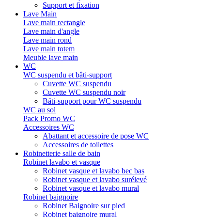
Support et fixation
Lave Main
Lave main rectangle
Lave main d'angle
Lave main rond
Lave main totem
Meuble lave main
WC
WC suspendu et bâti-support
Cuvette WC suspendu
Cuvette WC suspendu noir
Bâti-support pour WC suspendu
WC au sol
Pack Promo WC
Accessoires WC
Abattant et accessoire de pose WC
Accessoires de toilettes
Robinetterie salle de bain
Robinet lavabo et vasque
Robinet vasque et lavabo bec bas
Robinet vasque et lavabo surélevé
Robinet vasque et lavabo mural
Robinet baignoire
Robinet Baignoire sur pied
Robinet baignoire mural