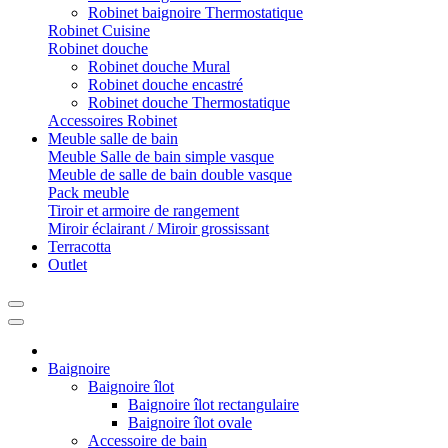
Robinet baignoire Thermostatique
Robinet Cuisine
Robinet douche
Robinet douche Mural
Robinet douche encastré
Robinet douche Thermostatique
Accessoires Robinet
Meuble salle de bain
Meuble Salle de bain simple vasque
Meuble de salle de bain double vasque
Pack meuble
Tiroir et armoire de rangement
Miroir éclairant / Miroir grossissant
Terracotta
Outlet
Baignoire
Baignoire îlot
Baignoire îlot rectangulaire
Baignoire îlot ovale
Accessoire de bain