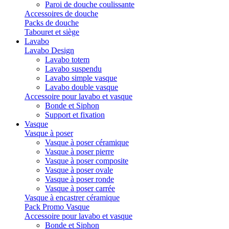
Paroi de douche coulissante
Accessoires de douche
Packs de douche
Tabouret et siège
Lavabo
Lavabo Design
Lavabo totem
Lavabo suspendu
Lavabo simple vasque
Lavabo double vasque
Accessoire pour lavabo et vasque
Bonde et Siphon
Support et fixation
Vasque
Vasque à poser
Vasque à poser céramique
Vasque à poser pierre
Vasque à poser composite
Vasque à poser ovale
Vasque à poser ronde
Vasque à poser carrée
Vasque à encastrer céramique
Pack Promo Vasque
Accessoire pour lavabo et vasque
Bonde et Siphon