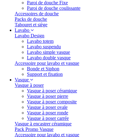
Paroi de douche Fixe
Paroi de douche coulissante
Accessoires de douche
Packs de douche
Tabouret et siège
Lavabo
Lavabo Design
Lavabo totem
Lavabo suspendu
Lavabo simple vasque
Lavabo double vasque
Accessoire pour lavabo et vasque
Bonde et Siphon
Support et fixation
Vasque
Vasque à poser
Vasque à poser céramique
Vasque à poser pierre
Vasque à poser composite
Vasque à poser ovale
Vasque à poser ronde
Vasque à poser carrée
Vasque à encastrer céramique
Pack Promo Vasque
Accessoire pour lavabo et vasque