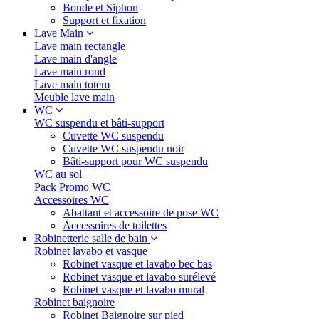
Bonde et Siphon
Support et fixation
Lave Main
Lave main rectangle
Lave main d'angle
Lave main rond
Lave main totem
Meuble lave main
WC
WC suspendu et bâti-support
Cuvette WC suspendu
Cuvette WC suspendu noir
Bâti-support pour WC suspendu
WC au sol
Pack Promo WC
Accessoires WC
Abattant et accessoire de pose WC
Accessoires de toilettes
Robinetterie salle de bain
Robinet lavabo et vasque
Robinet vasque et lavabo bec bas
Robinet vasque et lavabo surélevé
Robinet vasque et lavabo mural
Robinet baignoire
Robinet Baignoire sur pied