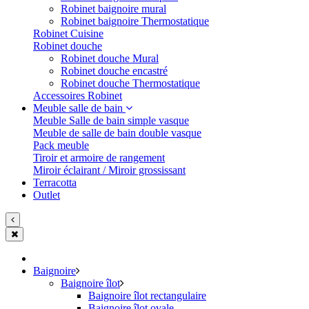
Robinet baignoire mural
Robinet baignoire Thermostatique
Robinet Cuisine
Robinet douche
Robinet douche Mural
Robinet douche encastré
Robinet douche Thermostatique
Accessoires Robinet
Meuble salle de bain
Meuble Salle de bain simple vasque
Meuble de salle de bain double vasque
Pack meuble
Tiroir et armoire de rangement
Miroir éclairant / Miroir grossissant
Terracotta
Outlet
Baignoire
Baignoire îlot
Baignoire îlot rectangulaire
Baignoire îlot ovale