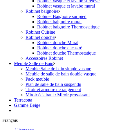
Robinet vasque et lavabo surélevé
Robinet vasque et lavabo mural
Robinet baignoire
Robinet Baignoire sur pied
Robinet baignoire mural
Robinet baignoire Thermostatique
Robinet Cuisine
Robinet douche
Robinet douche Mural
Robinet douche encastré
Robinet douche Thermostatique
Accessoires Robinet
Meuble Salle de Bain
Meuble Salle de bain simple vasque
Meuble de salle de bain double vasque
Pack meuble
Plan de salle de bain suspendu
Tiroir et armoire de rangement
Miroir éclairant / Miroir grossissant
Terracotta
Gamme Beige
Français