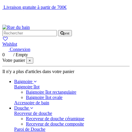
Livraison gratuite à partir de 700€
NOUS CONTACTER
test
Wishlist
Connexion
0
/
Empty
Votre panier
×
Il n'y a plus d'articles dans votre panier
Baignoire
Baignoire îlot
Baignoire îlot rectangulaire
Baignoire îlot ovale
Accessoire de bain
Douche
Receveur de douche
Receveur de douche céramique
Receveur de douche composite
Paroi de Douche