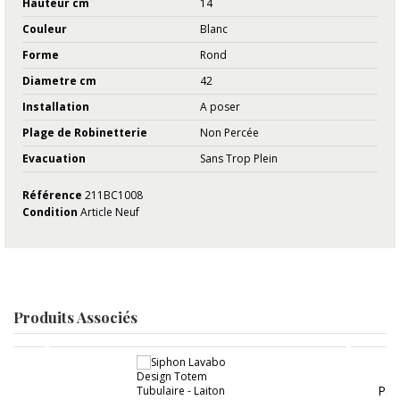
Hauteur cm
14
Couleur
Blanc
Forme
Rond
Diametre cm
42
Installation
A poser
Plage de Robinetterie
Non Percée
Evacuation
Sans Trop Plein
Référence
211BC1008
Condition
Article Neuf
Produits Associés
Pac