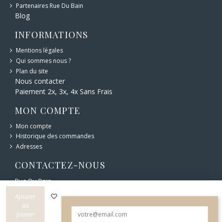
Partenaires Rue Du Bain
Blog
INFORMATIONS
Mentions légales
Qui sommes nous ?
Plan du site
Nous contacter
Paiement 2x, 3x, 4x Sans Frais
MON COMPTE
Mon compte
Historique des commandes
Adresses
CONTACTEZ-NOUS
Rue Du Bain
6 bd Carnot 12400 Saint-Affrique
Ajouter
05 65 49 44 76
au
panier