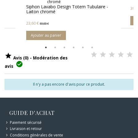
Siphon Lavabo Design Totem Tubulaire -
39,
Laiton chromé
A
23,60 €
59,00 €
Ajouter au panier

Avis (0) - Modération des

avis
Il n'y a pas encore d'avis pour ce produit.
GUIDE D'ACHAT
Paiement sécurisé
Livraison et retour
Conditions générales de vente