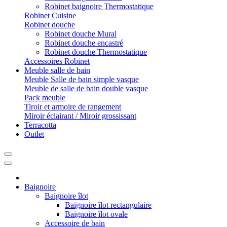
Robinet baignoire Thermostatique
Robinet Cuisine
Robinet douche
Robinet douche Mural
Robinet douche encastré
Robinet douche Thermostatique
Accessoires Robinet
Meuble salle de bain
Meuble Salle de bain simple vasque
Meuble de salle de bain double vasque
Pack meuble
Tiroir et armoire de rangement
Miroir éclairant / Miroir grossissant
Terracotta
Outlet
Baignoire
Baignoire îlot
Baignoire îlot rectangulaire
Baignoire îlot ovale
Accessoire de bain