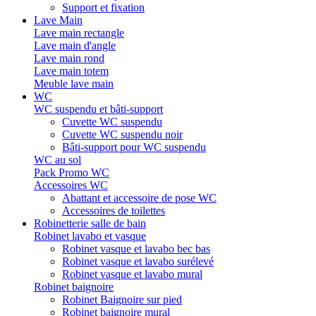
Support et fixation
Lave Main
Lave main rectangle
Lave main d'angle
Lave main rond
Lave main totem
Meuble lave main
WC
WC suspendu et bâti-support
Cuvette WC suspendu
Cuvette WC suspendu noir
Bâti-support pour WC suspendu
WC au sol
Pack Promo WC
Accessoires WC
Abattant et accessoire de pose WC
Accessoires de toilettes
Robinetterie salle de bain
Robinet lavabo et vasque
Robinet vasque et lavabo bec bas
Robinet vasque et lavabo surélevé
Robinet vasque et lavabo mural
Robinet baignoire
Robinet Baignoire sur pied
Robinet baignoire mural