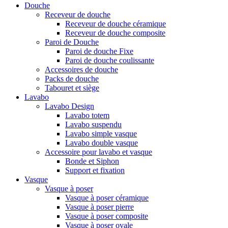
Douche
Receveur de douche
Receveur de douche céramique
Receveur de douche composite
Paroi de Douche
Paroi de douche Fixe
Paroi de douche coulissante
Accessoires de douche
Packs de douche
Tabouret et siège
Lavabo
Lavabo Design
Lavabo totem
Lavabo suspendu
Lavabo simple vasque
Lavabo double vasque
Accessoire pour lavabo et vasque
Bonde et Siphon
Support et fixation
Vasque
Vasque à poser
Vasque à poser céramique
Vasque à poser pierre
Vasque à poser composite
Vasque à poser ovale