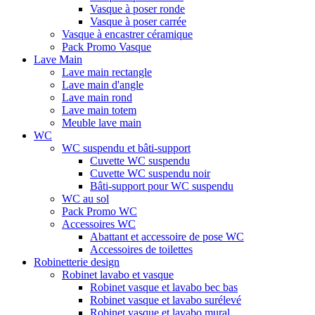
Vasque à poser ronde
Vasque à poser carrée
Vasque à encastrer céramique
Pack Promo Vasque
Lave Main
Lave main rectangle
Lave main d'angle
Lave main rond
Lave main totem
Meuble lave main
WC
WC suspendu et bâti-support
Cuvette WC suspendu
Cuvette WC suspendu noir
Bâti-support pour WC suspendu
WC au sol
Pack Promo WC
Accessoires WC
Abattant et accessoire de pose WC
Accessoires de toilettes
Robinetterie design
Robinet lavabo et vasque
Robinet vasque et lavabo bec bas
Robinet vasque et lavabo surélevé
Robinet vasque et lavabo mural