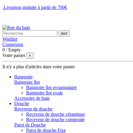
Livraison gratuite à partir de 700€
NOUS CONTACTER
test
Wishlist
Connexion
0
/
Empty
Votre panier
×
Il n'y a plus d'articles dans votre panier
Baignoire
Baignoire îlot
Baignoire îlot rectangulaire
Baignoire îlot ovale
Accessoire de bain
Douche
Receveur de douche
Receveur de douche céramique
Receveur de douche composite
Paroi de Douche
Paroi de douche Fixe