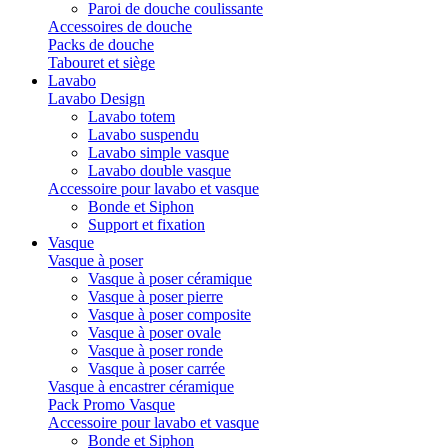
Paroi de douche coulissante
Accessoires de douche
Packs de douche
Tabouret et siège
Lavabo
Lavabo Design
Lavabo totem
Lavabo suspendu
Lavabo simple vasque
Lavabo double vasque
Accessoire pour lavabo et vasque
Bonde et Siphon
Support et fixation
Vasque
Vasque à poser
Vasque à poser céramique
Vasque à poser pierre
Vasque à poser composite
Vasque à poser ovale
Vasque à poser ronde
Vasque à poser carrée
Vasque à encastrer céramique
Pack Promo Vasque
Accessoire pour lavabo et vasque
Bonde et Siphon