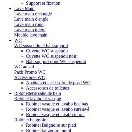
Support et fixation
Lave Main
Lave main rectangle
Lave main d'angle
Lave main rond
Lave main totem
Meuble lave main
WC
WC suspendu et bâti-support
Cuvette WC suspendu
Cuvette WC suspendu noir
Bâti-support pour WC suspendu
WC au sol
Pack Promo WC
Accessoires WC
Abattant et accessoire de pose WC
Accessoires de toilettes
Robinetterie salle de bain
Robinet lavabo et vasque
Robinet vasque et lavabo bec bas
Robinet vasque et lavabo surélevé
Robinet vasque et lavabo mural
Robinet baignoire
Robinet Baignoire sur pied
Robinet baignoire mural