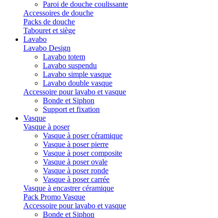
Paroi de douche coulissante
Accessoires de douche
Packs de douche
Tabouret et siège
Lavabo
Lavabo Design
Lavabo totem
Lavabo suspendu
Lavabo simple vasque
Lavabo double vasque
Accessoire pour lavabo et vasque
Bonde et Siphon
Support et fixation
Vasque
Vasque à poser
Vasque à poser céramique
Vasque à poser pierre
Vasque à poser composite
Vasque à poser ovale
Vasque à poser ronde
Vasque à poser carrée
Vasque à encastrer céramique
Pack Promo Vasque
Accessoire pour lavabo et vasque
Bonde et Siphon