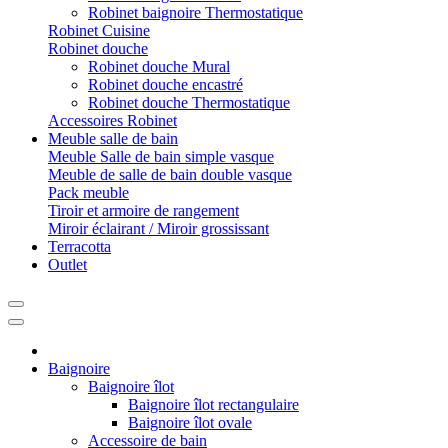
Robinet baignoire Thermostatique
Robinet Cuisine
Robinet douche
Robinet douche Mural
Robinet douche encastré
Robinet douche Thermostatique
Accessoires Robinet
Meuble salle de bain
Meuble Salle de bain simple vasque
Meuble de salle de bain double vasque
Pack meuble
Tiroir et armoire de rangement
Miroir éclairant / Miroir grossissant
Terracotta
Outlet
Baignoire
Baignoire îlot
Baignoire îlot rectangulaire
Baignoire îlot ovale
Accessoire de bain