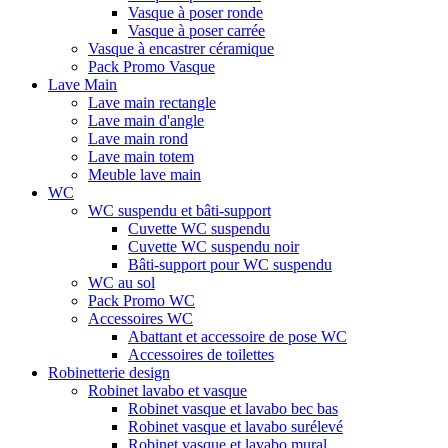
Vasque à poser ronde
Vasque à poser carrée
Vasque à encastrer céramique
Pack Promo Vasque
Lave Main
Lave main rectangle
Lave main d'angle
Lave main rond
Lave main totem
Meuble lave main
WC
WC suspendu et bâti-support
Cuvette WC suspendu
Cuvette WC suspendu noir
Bâti-support pour WC suspendu
WC au sol
Pack Promo WC
Accessoires WC
Abattant et accessoire de pose WC
Accessoires de toilettes
Robinetterie design
Robinet lavabo et vasque
Robinet vasque et lavabo bec bas
Robinet vasque et lavabo surélevé
Robinet vasque et lavabo mural