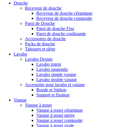
Douche
Receveur de douche
Receveur de douche céramique
Receveur de douche composite
Paroi de Douche
Paroi de douche Fixe
Paroi de douche coulissante
Accessoires de douche
Packs de douche
Tabouret et siège
Lavabo
Lavabo Design
Lavabo totem
Lavabo suspendu
Lavabo simple vasque
Lavabo double vasque
Accessoire pour lavabo et vasque
Bonde et Siphon
Support et fixation
Vasque
Vasque à poser
Vasque à poser céramique
Vasque à poser pierre
Vasque à poser composite
Vasque à poser ovale