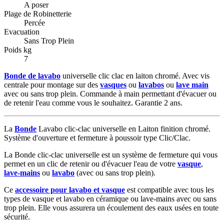
A poser
Plage de Robinetterie
Percée
Evacuation
Sans Trop Plein
Poids kg
7
Bonde de lavabo
universelle clic clac en laiton chromé. Avec vis
centrale pour montage sur des
vasques
ou
lavabos
ou
lave main
avec ou sans trop plein. Commande à main permettant d'évacuer ou
de retenir l'eau comme vous le souhaitez. Garantie 2 ans.
La
Bonde
Lavabo clic-clac universelle en Laiton finition chromé.
Système d'ouverture et fermeture à poussoir type Clic/Clac.
La Bonde clic-clac universelle est un système de fermeture qui vous
permet en un clic de retenir ou d'évacuer l'eau de votre
vasque
,
lave-mains
ou
lavabo
(avec ou sans trop plein).
Ce
accessoire pour lavabo et vasque
est compatible avec tous les
types de vasque et lavabo en céramique ou lave-mains avec ou sans
trop plein. Elle vous assurera un écoulement des eaux usées en toute
sécurité.