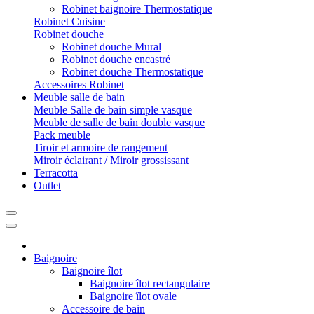
Robinet baignoire Thermostatique
Robinet Cuisine
Robinet douche
Robinet douche Mural
Robinet douche encastré
Robinet douche Thermostatique
Accessoires Robinet
Meuble salle de bain
Meuble Salle de bain simple vasque
Meuble de salle de bain double vasque
Pack meuble
Tiroir et armoire de rangement
Miroir éclairant / Miroir grossissant
Terracotta
Outlet
Baignoire
Baignoire îlot
Baignoire îlot rectangulaire
Baignoire îlot ovale
Accessoire de bain