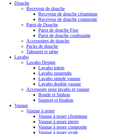
Douche
Receveur de douche
Receveur de douche céramique
Receveur de douche composite
Paroi de Douche
Paroi de douche Fixe
Paroi de douche coulissante
Accessoires de douche
Packs de douche
Tabouret et siège
Lavabo
Lavabo Design
Lavabo totem
Lavabo suspendu
Lavabo simple vasque
Lavabo double vasque
Accessoire pour lavabo et vasque
Bonde et Siphon
Support et fixation
Vasque
Vasque à poser
Vasque à poser céramique
Vasque à poser pierre
Vasque à poser composite
Vasque à poser ovale