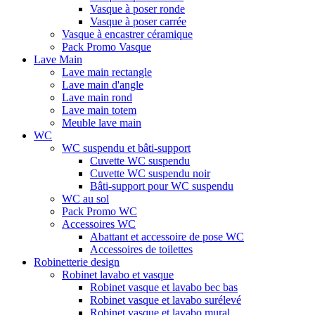
Vasque à poser ronde
Vasque à poser carrée
Vasque à encastrer céramique
Pack Promo Vasque
Lave Main
Lave main rectangle
Lave main d'angle
Lave main rond
Lave main totem
Meuble lave main
WC
WC suspendu et bâti-support
Cuvette WC suspendu
Cuvette WC suspendu noir
Bâti-support pour WC suspendu
WC au sol
Pack Promo WC
Accessoires WC
Abattant et accessoire de pose WC
Accessoires de toilettes
Robinetterie design
Robinet lavabo et vasque
Robinet vasque et lavabo bec bas
Robinet vasque et lavabo surélevé
Robinet vasque et lavabo mural