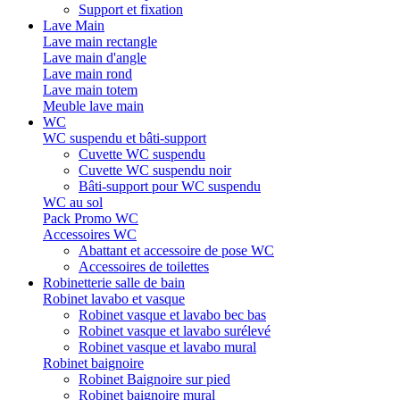
Support et fixation
Lave Main
Lave main rectangle
Lave main d'angle
Lave main rond
Lave main totem
Meuble lave main
WC
WC suspendu et bâti-support
Cuvette WC suspendu
Cuvette WC suspendu noir
Bâti-support pour WC suspendu
WC au sol
Pack Promo WC
Accessoires WC
Abattant et accessoire de pose WC
Accessoires de toilettes
Robinetterie salle de bain
Robinet lavabo et vasque
Robinet vasque et lavabo bec bas
Robinet vasque et lavabo surélevé
Robinet vasque et lavabo mural
Robinet baignoire
Robinet Baignoire sur pied
Robinet baignoire mural