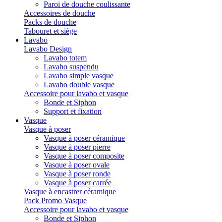
Paroi de douche coulissante
Accessoires de douche
Packs de douche
Tabouret et siège
Lavabo
Lavabo Design
Lavabo totem
Lavabo suspendu
Lavabo simple vasque
Lavabo double vasque
Accessoire pour lavabo et vasque
Bonde et Siphon
Support et fixation
Vasque
Vasque à poser
Vasque à poser céramique
Vasque à poser pierre
Vasque à poser composite
Vasque à poser ovale
Vasque à poser ronde
Vasque à poser carrée
Vasque à encastrer céramique
Pack Promo Vasque
Accessoire pour lavabo et vasque
Bonde et Siphon