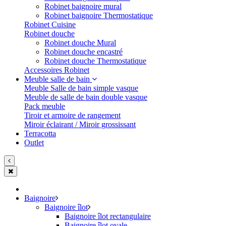
Robinet baignoire mural
Robinet baignoire Thermostatique
Robinet Cuisine
Robinet douche
Robinet douche Mural
Robinet douche encastré
Robinet douche Thermostatique
Accessoires Robinet
Meuble salle de bain
Meuble Salle de bain simple vasque
Meuble de salle de bain double vasque
Pack meuble
Tiroir et armoire de rangement
Miroir éclairant / Miroir grossissant
Terracotta
Outlet
Baignoire
Baignoire îlot
Baignoire îlot rectangulaire
Baignoire îlot ovale