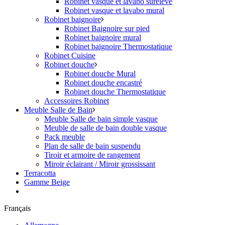
Robinet vasque et lavabo surélevé
Robinet vasque et lavabo mural
Robinet baignoire
Robinet Baignoire sur pied
Robinet baignoire mural
Robinet baignoire Thermostatique
Robinet Cuisine
Robinet douche
Robinet douche Mural
Robinet douche encastré
Robinet douche Thermostatique
Accessoires Robinet
Meuble Salle de Bain
Meuble Salle de bain simple vasque
Meuble de salle de bain double vasque
Pack meuble
Plan de salle de bain suspendu
Tiroir et armoire de rangement
Miroir éclairant / Miroir grossissant
Terracotta
Gamme Beige
Français