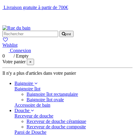
Livraison gratuite à partir de 700€
NOUS CONTACTER
test
Wishlist
Connexion
0
/
Empty
Votre panier
×
Il n'y a plus d'articles dans votre panier
Baignoire
Baignoire îlot
Baignoire îlot rectangulaire
Baignoire îlot ovale
Accessoire de bain
Douche
Receveur de douche
Receveur de douche céramique
Receveur de douche composite
Paroi de Douche