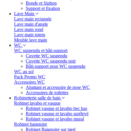
Bonde et Siphon
Support et fixation
Lave Main
Lave main rectangle
Lave main d'angle
Lave main rond
Lave main totem
Meuble lave main
WC
WC suspendu et bâti-support
Cuvette WC suspendu
Cuvette WC suspendu noir
Bâti-support pour WC suspendu
WC au sol
Pack Promo WC
Accessoires WC
Abattant et accessoire de pose WC
Accessoires de toilettes
Robinetterie salle de bain
Robinet lavabo et vasque
Robinet vasque et lavabo bec bas
Robinet vasque et lavabo surélevé
Robinet vasque et lavabo mural
Robinet baignoire
Robinet Baignoire sur pied