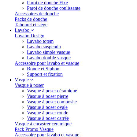
Paroi de douche Fixe
Paroi de douche coulissante
Accessoires de douche
Packs de douche
Tabouret et siège
Lavabo
Lavabo Design
Lavabo totem
Lavabo suspendu
Lavabo simple vasque
Lavabo double vasque
Accessoire pour lavabo et vasque
Bonde et Siphon
Support et fixation
Vasque
Vasque à poser
Vasque à poser céramique
Vasque à poser pierre
Vasque à poser composite
Vasque à poser ovale
Vasque à poser ronde
Vasque à poser carrée
Vasque à encastrer céramique
Pack Promo Vasque
Accessoire pour lavabo et vasque