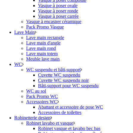
Vasque à poser composite
Vasque à poser ovale
Vasque à poser ronde
Vasque à poser carrée
Vasque à encastrer céramique
Pack Promo Vasque
Lave Main
Lave main rectangle
Lave main d'angle
Lave main rond
Lave main totem
Meuble lave main
WC
WC suspendu et bâti-support
Cuvette WC suspendu
Cuvette WC suspendu noir
Bâti-support pour WC suspendu
WC au sol
Pack Promo WC
Accessoires WC
Abattant et accessoire de pose WC
Accessoires de toilettes
Robinetterie design
Robinet lavabo et vasque
Robinet vasque et lavabo bec bas