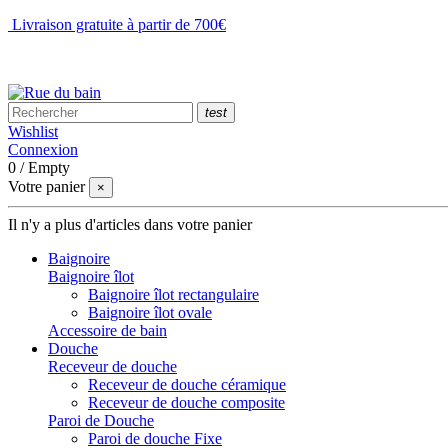
Livraison gratuite à partir de 700€
NOUS CONTACTER
test
Wishlist
Connexion
0
/
Empty
Votre panier
×
Il n'y a plus d'articles dans votre panier
Baignoire
Baignoire îlot
Baignoire îlot rectangulaire
Baignoire îlot ovale
Accessoire de bain
Douche
Receveur de douche
Receveur de douche céramique
Receveur de douche composite
Paroi de Douche
Paroi de douche Fixe