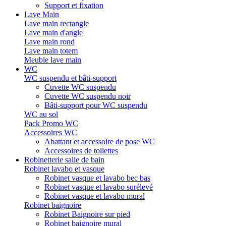
Support et fixation
Lave Main
Lave main rectangle
Lave main d'angle
Lave main rond
Lave main totem
Meuble lave main
WC
WC suspendu et bâti-support
Cuvette WC suspendu
Cuvette WC suspendu noir
Bâti-support pour WC suspendu
WC au sol
Pack Promo WC
Accessoires WC
Abattant et accessoire de pose WC
Accessoires de toilettes
Robinetterie salle de bain
Robinet lavabo et vasque
Robinet vasque et lavabo bec bas
Robinet vasque et lavabo surélevé
Robinet vasque et lavabo mural
Robinet baignoire
Robinet Baignoire sur pied
Robinet baignoire mural