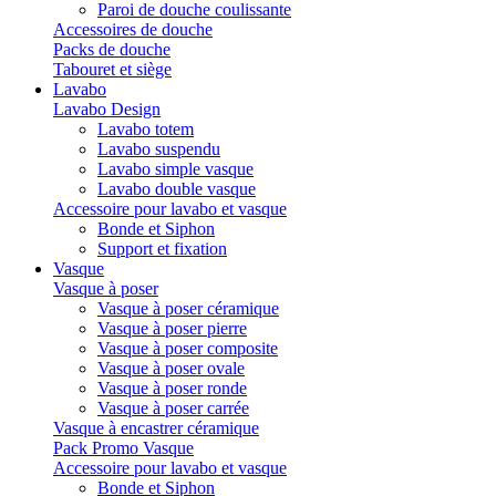
Paroi de douche coulissante
Accessoires de douche
Packs de douche
Tabouret et siège
Lavabo
Lavabo Design
Lavabo totem
Lavabo suspendu
Lavabo simple vasque
Lavabo double vasque
Accessoire pour lavabo et vasque
Bonde et Siphon
Support et fixation
Vasque
Vasque à poser
Vasque à poser céramique
Vasque à poser pierre
Vasque à poser composite
Vasque à poser ovale
Vasque à poser ronde
Vasque à poser carrée
Vasque à encastrer céramique
Pack Promo Vasque
Accessoire pour lavabo et vasque
Bonde et Siphon