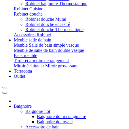
Robinet baignoire Thermostatique
Robinet Cuisine
Robinet douche
Robinet douche Mural
Robinet douche encastré
Robinet douche Thermostatique
Accessoires Robinet
Meuble salle de bain
Meuble Salle de bain simple vasque
Meuble de salle de bain double vasque
Pack meuble
Tiroir et armoire de rangement
Miroir éclairant / Miroir grossissant
Terracotta
Outlet
Baignoire
Baignoire îlot
Baignoire îlot rectangulaire
Baignoire îlot ovale
Accessoire de bain