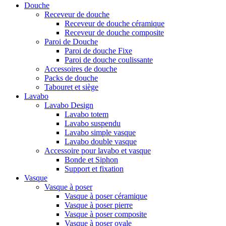
Douche
Receveur de douche
Receveur de douche céramique
Receveur de douche composite
Paroi de Douche
Paroi de douche Fixe
Paroi de douche coulissante
Accessoires de douche
Packs de douche
Tabouret et siège
Lavabo
Lavabo Design
Lavabo totem
Lavabo suspendu
Lavabo simple vasque
Lavabo double vasque
Accessoire pour lavabo et vasque
Bonde et Siphon
Support et fixation
Vasque
Vasque à poser
Vasque à poser céramique
Vasque à poser pierre
Vasque à poser composite
Vasque à poser ovale