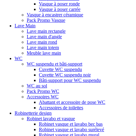
Vasque à poser ronde
Vasque à poser carrée
Vasque à encastrer céramique
Pack Promo Vasque
Lave Main
Lave main rectangle
Lave main d'angle
Lave main rond
Lave main totem
Meuble lave main
WC
WC suspendu et bâti-support
Cuvette WC suspendu
Cuvette WC suspendu noir
Bâti-support pour WC suspendu
WC au sol
Pack Promo WC
Accessoires WC
Abattant et accessoire de pose WC
Accessoires de toilettes
Robinetterie design
Robinet lavabo et vasque
Robinet vasque et lavabo bec bas
Robinet vasque et lavabo surélevé
Robinet vasque et lavabo mural