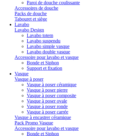
Paroi de douche coulissante
Accessoires de douche
Packs de douche
Tabouret et siège
Lavabo
Lavabo Design
Lavabo totem
Lavabo suspendu
Lavabo simple vasque
Lavabo double vasque
Accessoire pour lavabo et vasque
Bonde et Siphon
Support et fixation
Vasque
Vasque à poser
Vasque à poser céramique
Vasque à poser pierre
Vasque à poser composite
Vasque à poser ovale
Vasque à poser ronde
Vasque à poser carrée
Vasque à encastrer céramique
Pack Promo Vasque
Accessoire pour lavabo et vasque
Bonde et Siphon