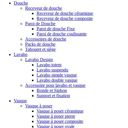
Douche
Receveur de douche
Receveur de douche céramique
Receveur de douche composite
Paroi de Douche
Paroi de douche Fixe
Paroi de douche coulissante
Accessoires de douche
Packs de douche
Tabouret et siège
Lavabo
Lavabo Design
Lavabo totem
Lavabo suspendu
Lavabo simple vasque
Lavabo double vasque
Accessoire pour lavabo et vasque
Bonde et Siphon
Support et fixation
Vasque
Vasque à poser
Vasque à poser céramique
Vasque à poser pierre
Vasque à poser composite
Vasque à poser ovale