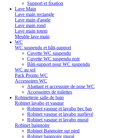
Support et fixation
Lave Main
Lave main rectangle
Lave main d'angle
Lave main rond
Lave main totem
Meuble lave main
WC
WC suspendu et bâti-support
Cuvette WC suspendu
Cuvette WC suspendu noir
Bâti-support pour WC suspendu
WC au sol
Pack Promo WC
Accessoires WC
Abattant et accessoire de pose WC
Accessoires de toilettes
Robinetterie salle de bain
Robinet lavabo et vasque
Robinet vasque et lavabo bec bas
Robinet vasque et lavabo surélevé
Robinet vasque et lavabo mural
Robinet baignoire
Robinet Baignoire sur pied
Robinet baignoire mural