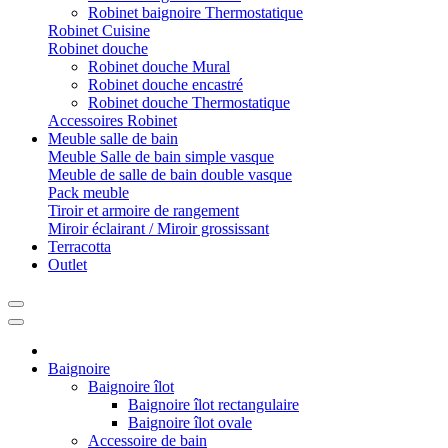
Robinet baignoire Thermostatique
Robinet Cuisine
Robinet douche
Robinet douche Mural
Robinet douche encastré
Robinet douche Thermostatique
Accessoires Robinet
Meuble salle de bain
Meuble Salle de bain simple vasque
Meuble de salle de bain double vasque
Pack meuble
Tiroir et armoire de rangement
Miroir éclairant / Miroir grossissant
Terracotta
Outlet
Baignoire
Baignoire îlot
Baignoire îlot rectangulaire
Baignoire îlot ovale
Accessoire de bain