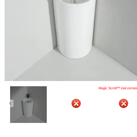
Magic Scroll™ trial versio