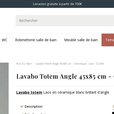
Livraison gratuite à partir de 700€
WC
Robinetterie salle de bain
Meuble salle de bain
Terr
Rue Du Bain
Lavabo Totem Angle 45x85 cm - Céramique - Laos - Outlet
Lavabo Totem Angle 45x85 cm - 
Lavabo totem
Laos en céramique blanc brillant d'angle
Description