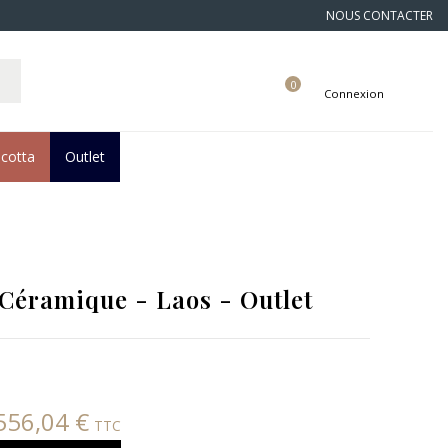
NOUS CONTACTER
0
Connexion
acotta
Outlet
Céramique - Laos - Outlet
556,04 €
TTC