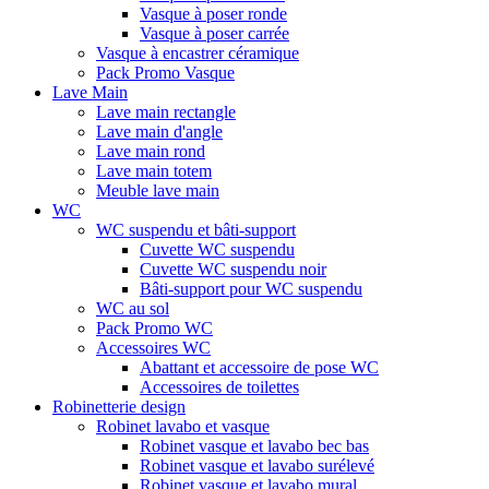
Vasque à poser ronde
Vasque à poser carrée
Vasque à encastrer céramique
Pack Promo Vasque
Lave Main
Lave main rectangle
Lave main d'angle
Lave main rond
Lave main totem
Meuble lave main
WC
WC suspendu et bâti-support
Cuvette WC suspendu
Cuvette WC suspendu noir
Bâti-support pour WC suspendu
WC au sol
Pack Promo WC
Accessoires WC
Abattant et accessoire de pose WC
Accessoires de toilettes
Robinetterie design
Robinet lavabo et vasque
Robinet vasque et lavabo bec bas
Robinet vasque et lavabo surélevé
Robinet vasque et lavabo mural