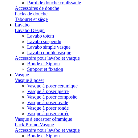
Paroi de douche coulissante
Accessoires de douche
Packs de douche
Tabouret et siège
Lavabo
Lavabo Design
Lavabo totem
Lavabo suspendu
Lavabo simple vasque
Lavabo double vasque
Accessoire pour lavabo et vasque
Bonde et Siphon
Support et fixation
Vasque
Vasque à poser
Vasque à poser céramique
Vasque à poser pierre
Vasque à poser composite
Vasque à poser ovale
Vasque à poser ronde
Vasque à poser carrée
Vasque à encastrer céramique
Pack Promo Vasque
Accessoire pour lavabo et vasque
Bonde et Siphon