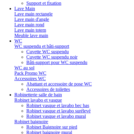
Support et fixation
Lave Main
Lave main rectangle
Lave main d'angle
Lave main rond
Lave main totem
Meuble lave main
WC
WC suspendu et bâti-support
Cuvette WC suspendu
Cuvette WC suspendu noir
Bâti-support pour WC suspendu
WC au sol
Pack Promo WC
Accessoires WC
Abattant et accessoire de pose WC
Accessoires de toilettes
Robinetterie salle de bain
Robinet lavabo et vasque
Robinet vasque et lavabo bec bas
Robinet vasque et lavabo surélevé
Robinet vasque et lavabo mural
Robinet baignoire
Robinet Baignoire sur pied
Robinet baignoire mural