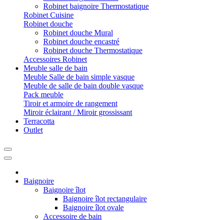
Robinet baignoire Thermostatique
Robinet Cuisine
Robinet douche
Robinet douche Mural
Robinet douche encastré
Robinet douche Thermostatique
Accessoires Robinet
Meuble salle de bain
Meuble Salle de bain simple vasque
Meuble de salle de bain double vasque
Pack meuble
Tiroir et armoire de rangement
Miroir éclairant / Miroir grossissant
Terracotta
Outlet
Baignoire
Baignoire îlot
Baignoire îlot rectangulaire
Baignoire îlot ovale
Accessoire de bain