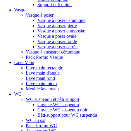
Support et fixation
Vasque
Vasque à poser
Vasque à poser céramique
Vasque à poser pierre
Vasque à poser composite
Vasque à poser ovale
Vasque à poser ronde
Vasque à poser carrée
Vasque à encastrer céramique
Pack Promo Vasque
Lave Main
Lave main rectangle
Lave main d'angle
Lave main rond
Lave main totem
Meuble lave main
WC
WC suspendu et bâti-support
Cuvette WC suspendu
Cuvette WC suspendu noir
Bâti-support pour WC suspendu
WC au sol
Pack Promo WC
Accessoires WC