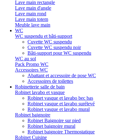
Lave main rectangle
Lave main d'angle
Lave main rond
Lave main totem
Meuble lave main
WC
WC suspendu et bâti-support
Cuvette WC suspendu
Cuvette WC suspendu noir
Bâti-support pour WC suspendu
WC au sol
Pack Promo WC
Accessoires WC
Abattant et accessoire de pose WC
Accessoires de toilettes
Robinetterie salle de bain
Robinet lavabo et vasque
Robinet vasque et lavabo bec bas
Robinet vasque et lavabo surélevé
Robinet vasque et lavabo mural
Robinet baignoire
Robinet Baignoire sur pied
Robinet baignoire mural
Robinet baignoire Thermostatique
Robinet Cuisine