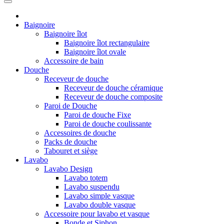
Baignoire
Baignoire îlot
Baignoire îlot rectangulaire
Baignoire îlot ovale
Accessoire de bain
Douche
Receveur de douche
Receveur de douche céramique
Receveur de douche composite
Paroi de Douche
Paroi de douche Fixe
Paroi de douche coulissante
Accessoires de douche
Packs de douche
Tabouret et siège
Lavabo
Lavabo Design
Lavabo totem
Lavabo suspendu
Lavabo simple vasque
Lavabo double vasque
Accessoire pour lavabo et vasque
Bonde et Siphon