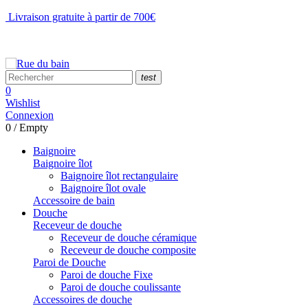
Livraison gratuite à partir de 700€
NOUS CONTACTER
test
0
Wishlist
Connexion
0
/
Empty
Baignoire
Baignoire îlot
Baignoire îlot rectangulaire
Baignoire îlot ovale
Accessoire de bain
Douche
Receveur de douche
Receveur de douche céramique
Receveur de douche composite
Paroi de Douche
Paroi de douche Fixe
Paroi de douche coulissante
Accessoires de douche