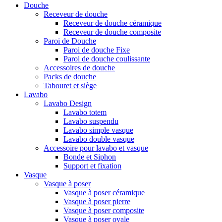
Douche
Receveur de douche
Receveur de douche céramique
Receveur de douche composite
Paroi de Douche
Paroi de douche Fixe
Paroi de douche coulissante
Accessoires de douche
Packs de douche
Tabouret et siège
Lavabo
Lavabo Design
Lavabo totem
Lavabo suspendu
Lavabo simple vasque
Lavabo double vasque
Accessoire pour lavabo et vasque
Bonde et Siphon
Support et fixation
Vasque
Vasque à poser
Vasque à poser céramique
Vasque à poser pierre
Vasque à poser composite
Vasque à poser ovale