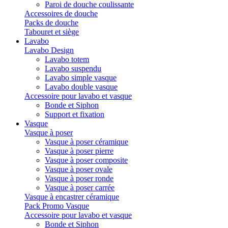
Paroi de douche coulissante
Accessoires de douche
Packs de douche
Tabouret et siège
Lavabo
Lavabo Design
Lavabo totem
Lavabo suspendu
Lavabo simple vasque
Lavabo double vasque
Accessoire pour lavabo et vasque
Bonde et Siphon
Support et fixation
Vasque
Vasque à poser
Vasque à poser céramique
Vasque à poser pierre
Vasque à poser composite
Vasque à poser ovale
Vasque à poser ronde
Vasque à poser carrée
Vasque à encastrer céramique
Pack Promo Vasque
Accessoire pour lavabo et vasque
Bonde et Siphon