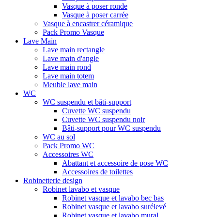
Vasque à poser ronde
Vasque à poser carrée
Vasque à encastrer céramique
Pack Promo Vasque
Lave Main
Lave main rectangle
Lave main d'angle
Lave main rond
Lave main totem
Meuble lave main
WC
WC suspendu et bâti-support
Cuvette WC suspendu
Cuvette WC suspendu noir
Bâti-support pour WC suspendu
WC au sol
Pack Promo WC
Accessoires WC
Abattant et accessoire de pose WC
Accessoires de toilettes
Robinetterie design
Robinet lavabo et vasque
Robinet vasque et lavabo bec bas
Robinet vasque et lavabo surélevé
Robinet vasque et lavabo mural