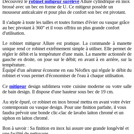
Découvrez le
robinet mitigeur surélevé
Allure cylindrique en inox
brossé avec un bec en forme de U. Ce mitigeur possède un
mousseur anticalcaire et pour plus de confort son bec est pivotant.
Il s'adapte à toute les tailles et toutes formes d'évier ou vasque grâce
au bec pivotant à 360° et il vous offrira un plus grande confort
d'utilisation.
Le robinet mitigeur Allure est pratique. La commande à manette
unique rend ce robinet extrêmement simple à utiliser. Elle permet de
régler le débit et la température d'une main. La manette actionnée de
gauche en droite, on joue sur le débit; en avant à en arrière, sur la
température.
Équipé d'un aérateur économe en eau Néoflex qui régule le débit du
robinet et vous permet d'économiser de l'eau à chaque utilisation.
Ce
mitigeur
design sublimera votre cuisine moderne ou votre salle
de bain design. Il dispose d'une hauteur sous bec de 19 cm.
Au style épuré, ce robinet en inox brossé mettra en avant votre évier
contemporain ou vasque design. Pour une finition parfaite, il vous
faudra prévoir une bonde clic-clac de lavabo laiton chromé et un
siphon en laiton chromé.
Bon à savoir : Sa finition en inox lui assure une grande longévité et
une facilité de nettoyage.