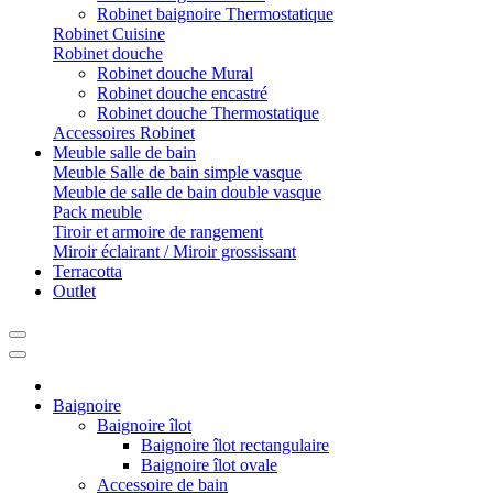
Robinet baignoire Thermostatique
Robinet Cuisine
Robinet douche
Robinet douche Mural
Robinet douche encastré
Robinet douche Thermostatique
Accessoires Robinet
Meuble salle de bain
Meuble Salle de bain simple vasque
Meuble de salle de bain double vasque
Pack meuble
Tiroir et armoire de rangement
Miroir éclairant / Miroir grossissant
Terracotta
Outlet
Baignoire
Baignoire îlot
Baignoire îlot rectangulaire
Baignoire îlot ovale
Accessoire de bain