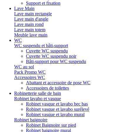
Support et fixation
Lave Main
Lave main rectangle
Lave main d'angle
Lave main rond
Lave main totem
Meuble lave main
WC
WC suspendu et bâti-support
Cuvette WC suspendu
Cuvette WC suspendu noir
Bâti-support pour WC suspendu
WC au sol
Pack Promo WC
Accessoires WC
Abattant et accessoire de pose WC
Accessoires de toilettes
Robinetterie salle de bain
Robinet lavabo et vasque
Robinet vasque et lavabo bec bas
Robinet vasque et lavabo surélevé
Robinet vasque et lavabo mural
Robinet baignoire
Robinet Baignoire sur pied
Robinet baignoire mural