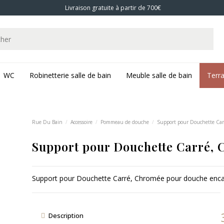
Livraison gratuite à partir de 700€
WC
Robinetterie salle de bain
Meuble salle de bain
Terr
Rue Du Bain
Accessoire
Pommeau de douche
Support pour Douchette Ca
Support pour Douchette Carré,
Support pour Douchette Carré, Chromée pour douche encas
Description