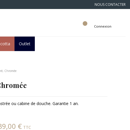
NOUS CONTACTER
Connexion
acotta
Outlet
rré, Chromée
 Chromée
trée ou cabine de douche. Garantie 1 an.
39,00 €
TTC