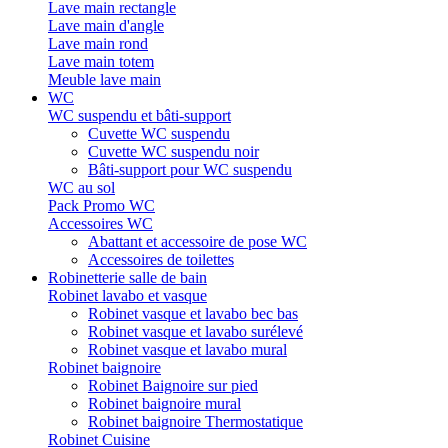
Lave main rectangle
Lave main d'angle
Lave main rond
Lave main totem
Meuble lave main
WC
WC suspendu et bâti-support
Cuvette WC suspendu
Cuvette WC suspendu noir
Bâti-support pour WC suspendu
WC au sol
Pack Promo WC
Accessoires WC
Abattant et accessoire de pose WC
Accessoires de toilettes
Robinetterie salle de bain
Robinet lavabo et vasque
Robinet vasque et lavabo bec bas
Robinet vasque et lavabo surélevé
Robinet vasque et lavabo mural
Robinet baignoire
Robinet Baignoire sur pied
Robinet baignoire mural
Robinet baignoire Thermostatique
Robinet Cuisine