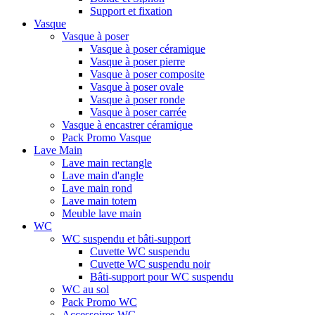
Support et fixation
Vasque
Vasque à poser
Vasque à poser céramique
Vasque à poser pierre
Vasque à poser composite
Vasque à poser ovale
Vasque à poser ronde
Vasque à poser carrée
Vasque à encastrer céramique
Pack Promo Vasque
Lave Main
Lave main rectangle
Lave main d'angle
Lave main rond
Lave main totem
Meuble lave main
WC
WC suspendu et bâti-support
Cuvette WC suspendu
Cuvette WC suspendu noir
Bâti-support pour WC suspendu
WC au sol
Pack Promo WC
Accessoires WC