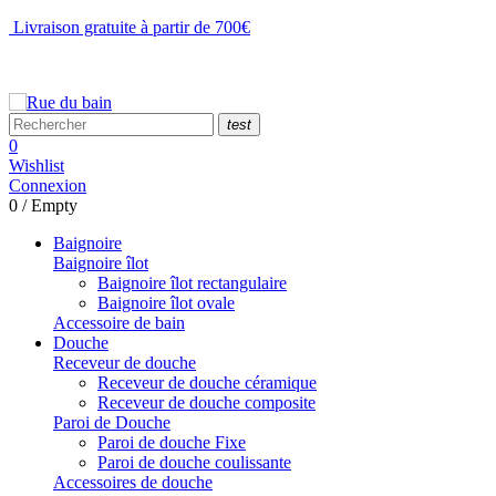
Livraison gratuite à partir de 700€
NOUS CONTACTER
test
0
Wishlist
Connexion
0
/
Empty
Baignoire
Baignoire îlot
Baignoire îlot rectangulaire
Baignoire îlot ovale
Accessoire de bain
Douche
Receveur de douche
Receveur de douche céramique
Receveur de douche composite
Paroi de Douche
Paroi de douche Fixe
Paroi de douche coulissante
Accessoires de douche