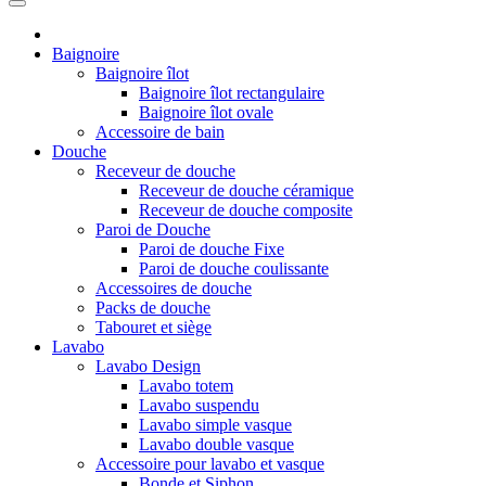
Baignoire
Baignoire îlot
Baignoire îlot rectangulaire
Baignoire îlot ovale
Accessoire de bain
Douche
Receveur de douche
Receveur de douche céramique
Receveur de douche composite
Paroi de Douche
Paroi de douche Fixe
Paroi de douche coulissante
Accessoires de douche
Packs de douche
Tabouret et siège
Lavabo
Lavabo Design
Lavabo totem
Lavabo suspendu
Lavabo simple vasque
Lavabo double vasque
Accessoire pour lavabo et vasque
Bonde et Siphon