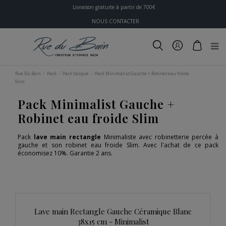
Livraison gratuite à partir de 700€
NOUS CONTACTER
Rue Du Bain
Pack
Pack Vasque
Pack Minimalist Gauche + Robinet eau froide
Slim
Pack Minimalist Gauche +
Robinet eau froide Slim
Pack
lave main rectangle
Minimaliste avec robinetterie percée à
gauche et son robinet eau froide Slim. Avec l'achat de ce pack
économisez 10%. Garantie 2 ans.
Lave main Rectangle Gauche Céramique Blanc
38x15 cm - Minimalist