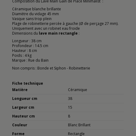
Composition du Lave Main Gain de Place Minimalist :
Céramique blanche brillante
Diamètre du vidage 45 mm
Vasque sans trop plein
Plage de robinetterie percée à gauche (Ø de perçage 27 mm).
Uniquement avec un robinet eau froide
Dimensions du
lave main rectangle
:
Longueur : 38 cm
Profondeur : 14.5 cm
Hauteur : 8 cm
Poids : 4 kg
Marque : Rue du Bain
Non compris : Bonde et Siphon - Robinetterie
Fiche technique
Matière
Céramique
Longueur cm
38
Largeur cm
15
Hauteur cm
8
Couleur
Blanc Brillant
Forme
Rectangle