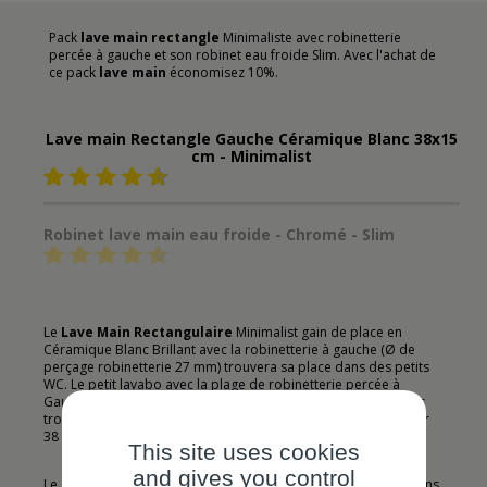
Pack
lave main rectangle
Minimaliste avec robinetterie
percée à gauche et son robinet eau froide Slim. Avec l'achat de
ce pack
lave main
économisez 10%.
Lave main Rectangle Gauche Céramique Blanc 38x15
cm - Minimalist
Robinet lave main eau froide - Chromé - Slim
Le
Lave Main Rectangulaire
Minimalist gain de place en
Céramique Blanc Brillant avec la robinetterie à gauche (Ø de
perçage robinetterie 27 mm) trouvera sa place dans des petits
WC. Le petit lavabo avec la plage de robinetterie percée à
Gauche s'installe avec un robinet eau froide uniquement. Sans
trop plein prévoir une bonde clic-clac laiton chromé. Longueur
38 cm. Hauteur 8 cm. Garantie 2 ans.
This site uses cookies
and gives you control
Le
Lave main rectangle
Minimalist s'intégrera facilement dans