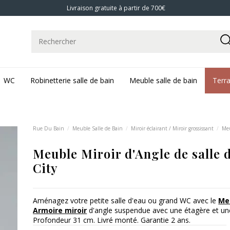
Livraison gratuite à partir de 700€
WC
Robinetterie salle de bain
Meuble salle de bain
Terr
Rue Du Bain
Meuble Salle de Bain
Miroir éclairant / Miroir grossissant
Meu
Meuble Miroir d'Angle de salle 
City
Aménagez votre petite salle d'eau ou grand WC avec le
Me
Armoire miroir
d'angle suspendue avec une étagère et une
Profondeur 31 cm. Livré monté. Garantie 2 ans.