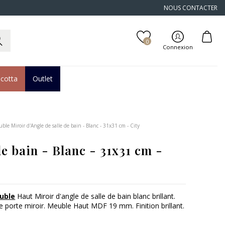
NOUS CONTACTER
0
Connexion
acotta
Outlet
ble Miroir d'Angle de salle de bain - Blanc - 31x31 cm - City
de bain - Blanc - 31x31 cm -
uble
Haut Miroir d'angle de salle de bain blanc brillant.
 porte miroir. Meuble Haut MDF 19 mm. Finition brillant.