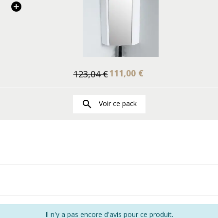
111,00 €
123,04 €

Voir ce pack
Il n'y a pas encore d'avis pour ce produit.