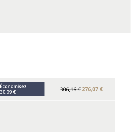
Économisez
276,07 €
306,16 €
30,09 €