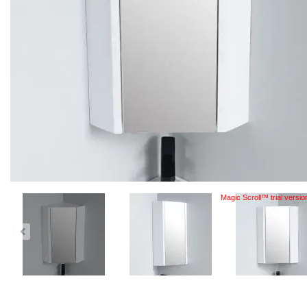
Magic Scroll™ trial versio